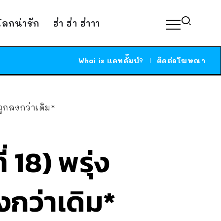
์โลกน่ารัก
ฮ่า ฮ่า ฮ่าาา
Whai is แคทดั๊มบ์?
ติดต่อโฆษณา
ีถูกลงกว่าเดิม*
 18) พรุ่ง
ลงกว่าเดิม*