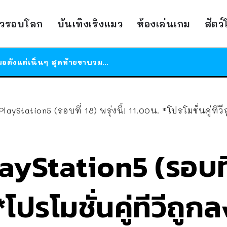
ร้านอาหารในนิวยอร์กประกาศปิดตัวลง หลังอยู่มานานกว่า 45 ปี ติดป้ายขอบคุณลูกค้าทุกคน แถมสูตรทำไวท์ซอสให้แบบจัดเต็ม
าวรอบโลก
บันเทิงเริงแมว
ห้องเล่นเกม
สัตว
สาวญี่ปุ่นโดนแมวตัวเองกัด ไม่ได้ไปหาหมอตั้งแต่เนิ่นๆ สุดท้ายขาบวม กลายเป็นโรคเนื้อเน่า เตือนทาสแมวทั้งหลายให้ระวัง
ได้เวลาเด็กหนวดรวมตัว RF Online Next เปิดให้เล่นแล้ว เกม Sci-Fi MMORPG ระดับตำนาน เล่นได้ทั้งมือถือและ PC
ร้านอาหารในนิวยอร์กประกาศปิดตัวลง หลังอยู่มานานกว่า 45 ปี ติดป้ายขอบคุณลูกค้าทุกคน แถมสูตรทำไวท์ซอสให้แบบจัดเต็ม
สาวญี่ปุ่นโดนแมวตัวเองกัด ไม่ได้ไปหาหมอตั้งแต่เนิ่นๆ สุดท้ายขาบวม กลายเป็นโรคเนื้อเน่า เตือนทาสแมวทั้งหลายให้ระวัง
layStation5 (รอบที่ 18) พรุ่งนี้! 11.00น. *โปรโมชั่นคู่ทีว
ayStation5 (รอบที่
 *โปรโมชั่นคู่ทีวีถูก