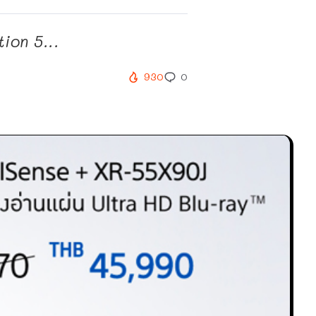
ion 5...
930
0