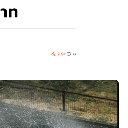
บาท
2.9K
0