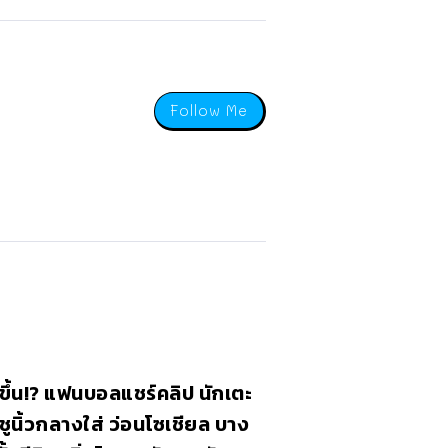
Follow Me
ขึ้น!? แฟนบอลแชร์คลิป นักเตะ
ชูนิ้วกลางใส่ ว่อนโซเชียล บาง