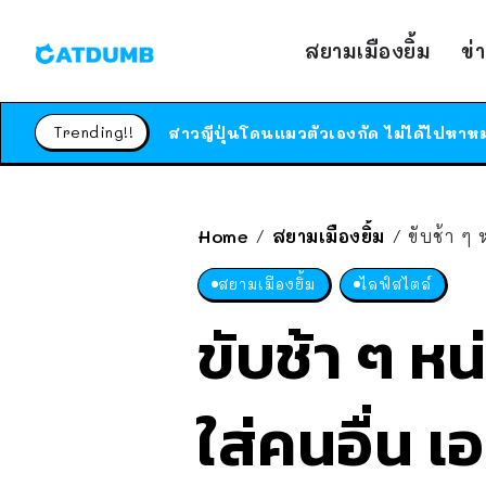
สยามเมืองยิ้ม
ข่
Trending!!
Home
สยามเมืองยิ้ม
ขับช้า ๆ ห
/
/
สยามเมืองยิ้ม
ไลฟ์สไตล์
ขับช้า ๆ หน
ใส่คนอื่น เ