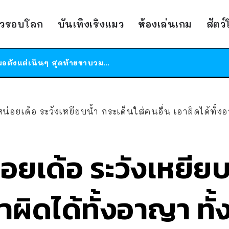
ร้านอาหารในนิวยอร์กประกาศปิดตัวลง หลังอยู่มานานกว่า 45 ปี ติดป้ายขอบคุณลูกค้าทุกคน แถมสูตรทำไวท์ซอสให้แบบจัดเต็ม
าวรอบโลก
บันเทิงเริงแมว
ห้องเล่นเกม
สัตว
สาวญี่ปุ่นโดนแมวตัวเองกัด ไม่ได้ไปหาหมอตั้งแต่เนิ่นๆ สุดท้ายขาบวม กลายเป็นโรคเนื้อเน่า เตือนทาสแมวทั้งหลายให้ระวัง
ได้เวลาเด็กหนวดรวมตัว RF Online Next เปิดให้เล่นแล้ว เกม Sci-Fi MMORPG ระดับตำนาน เล่นได้ทั้งมือถือและ PC
ร้านอาหารในนิวยอร์กประกาศปิดตัวลง หลังอยู่มานานกว่า 45 ปี ติดป้ายขอบคุณลูกค้าทุกคน แถมสูตรทำไวท์ซอสให้แบบจัดเต็ม
สาวญี่ปุ่นโดนแมวตัวเองกัด ไม่ได้ไปหาหมอตั้งแต่เนิ่นๆ สุดท้ายขาบวม กลายเป็นโรคเนื้อเน่า เตือนทาสแมวทั้งหลายให้ระวัง
น่อยเด้อ ระวังเหยียบน้ำ กระเด็นใส่คนอื่น เอาผิดได้ทั้งอาญา ทั้งแพ่
่อยเด้อ ระวังเหยียบ
อาผิดได้ทั้งอาญา ทั