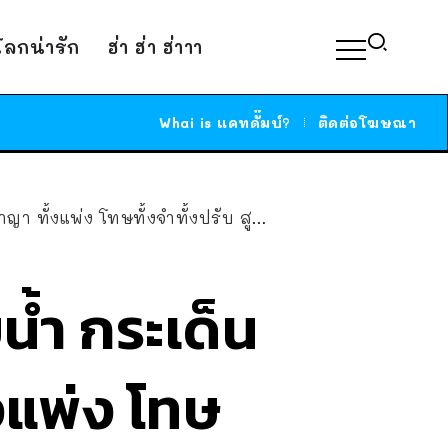
์โลกน่ารัก
ฮ่า ฮ่า ฮ่าาา
Whai is แคทดั๊มบ์?
ติดต่อโฆษณา
ง โทษทั้งจำทั้งปรับ สูงสุด 20,000 บาท
น้ำ กระเด็น
้งแพ่ง โทษ