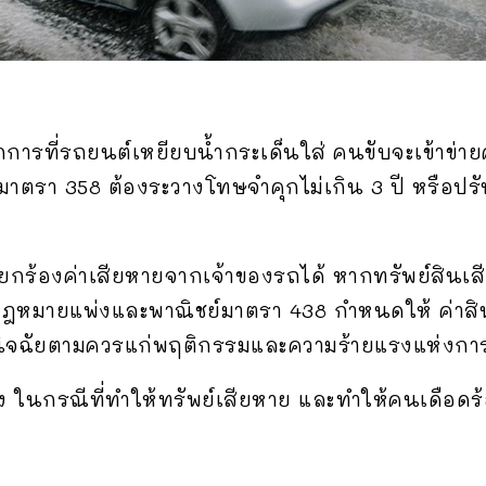
กการที่รถยนต์เหยียบน้ำกระเด็นใส่ คนขับจะเข้าข
าตรา 358 ต้องระวางโทษจำคุกไม่เกิน 3 ปี หรือปรั
ียกร้องค่าเสียหายจากเจ้าของรถได้ หากทรัพย์สินเ
วลกฎหมายแพ่งและพาณิชย์มาตรา 438 กำหนดให้ ค่า
นิจฉัยตามควรแก่พฤติกรรมและความร้ายแรงแห่งการ
ทง ในกรณีที่ทำให้ทรัพย์เสียหาย และทำให้คนเดือดร