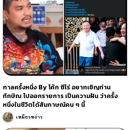
กาลครั้งหนึ่ง By โค้ก ซีโร่ อยากเชิญท่าน
ทักษิณ ไปออกรายการ เป็นความฝัน ว่าครั้ง
หนึ่งในชีวิตได้สัมภาษณ์คน ๆ นี้
เหมียวหง่าว