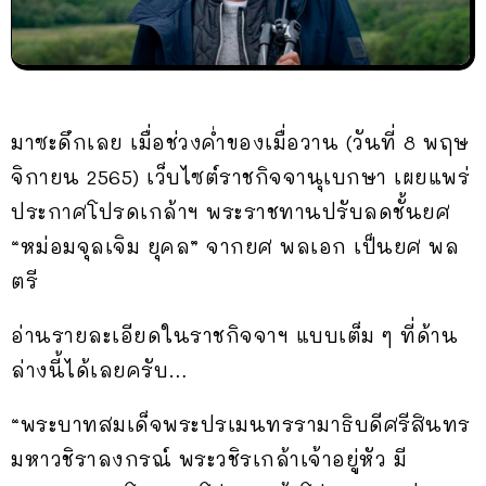
มาซะดึกเลย เมื่อช่วงค่ำของเมื่อวาน (วันที่ 8 พฤษ
จิกายน 2565) เว็บไซต์ราชกิจจานุเบกษา เผยแพร่
ประกาศโปรดเกล้าฯ พระราชทานปรับลดชั้นยศ
“หม่อมจุลเจิม ยุคล” จากยศ พลเอก เป็นยศ พล
ตรี
อ่านรายละเอียดในราชกิจจาฯ แบบเต็ม ๆ ที่ด้าน
ล่างนี้ได้เลยครับ…
“พระบาทสมเด็จพระปรเมนทรรามาธิบดีศรีสินทร
มหาวชิราลงกรณ์ พระวชิรเกล้าเจ้าอยู่หัว มี