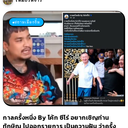
สยามเมืองยิ้ม
กาลครั้งหนึ่ง By โค้ก ซีโร่ อยากเชิญท่าน
ทักษิณ ไปออกรายการ เป็นความฝัน ว่าครั้ง