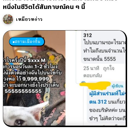
หนึ่งในชีวิตได้สัมภาษณ์คน ๆ นี้
เหมียวหง่าว
สยามเมืองยิ้ม