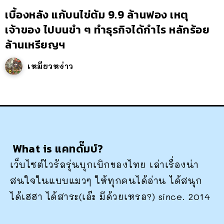
เบื้องหลัง แก้บนไข่ต้ม 9.9 ล้านฟอง เหตุ
เจ้าของ ไปบนขำ ๆ ทำธุรกิจได้กำไร หลักร้อย
ล้านเหรียญฯ
เหมียวหง่าว
What is แคทดั๊มบ์?
เว็บไซต์ไวรัลรุ่นบุกเบิกของไทย เล่าเรื่องน่า
สนใจในแบบแมวๆ ให้ทุกคนได้อ่าน ได้สนุก
ได้เฮฮา ได้สาระ(เอ๊ะ มีด้วยเหรอ?) since. 2014