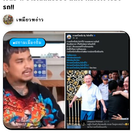
รถ!!
เหมียวหง่าว
สยามเมืองยิ้ม