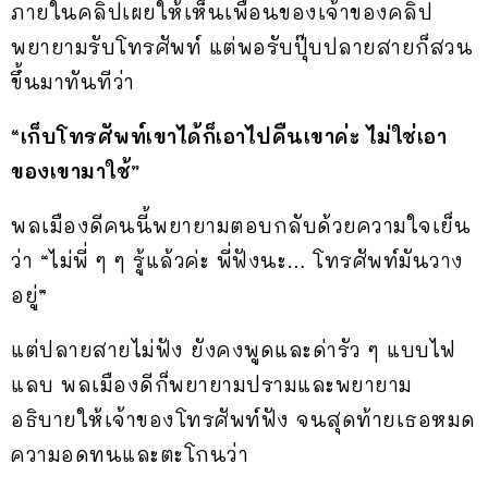
ภายในคลิปเผยให้เห็นเพื่อนของเจ้าของคลิป
พยายามรับโทรศัพท์ แต่พอรับปุ๊บปลายสายก็สวน
ขึ้นมาทันทีว่า
“เก็บโทรศัพท์เขาได้ก็เอาไปคืนเขาค่ะ ไม่ใช่เอา
ของเขามาใช้”
พลเมืองดีคนนี้พยายามตอบกลับด้วยความใจเย็น
ว่า “ไม่พี่ ๆ ๆ รู้แล้วค่ะ พี่ฟังนะ… โทรศัพท์มันวาง
อยู่”
แต่ปลายสายไม่ฟัง ยังคงพูดและด่ารัว ๆ แบบไฟ
แลบ พลเมืองดีก็พยายามปรามและพยายาม
อธิบายให้เจ้าของโทรศัพท์ฟัง จนสุดท้ายเธอหมด
ความอดทนและตะโกนว่า