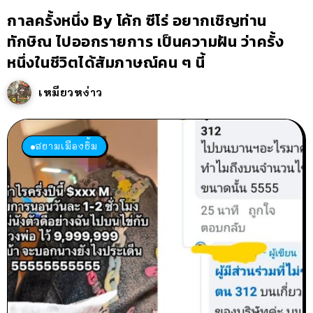
กาลครั้งหนึ่ง By โค้ก ซีโร่ อยากเชิญท่าน
ทักษิณ ไปออกรายการ เป็นความฝัน ว่าครั้ง
หนึ่งในชีวิตได้สัมภาษณ์คน ๆ นี้
เหมียวหง่าว
สยามเมืองยิ้ม