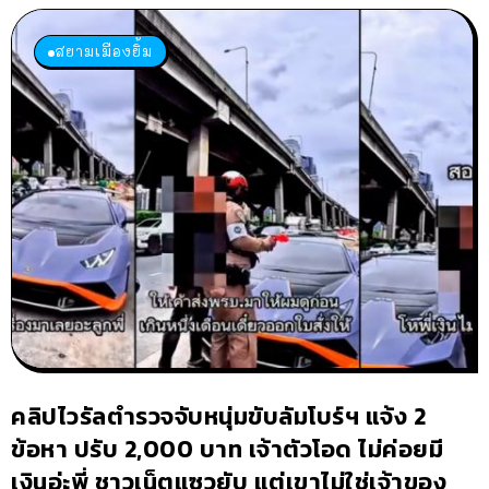
สยามเมืองยิ้ม
คลิปไวรัลตำรวจจับหนุ่มขับลัมโบร์ฯ แจ้ง 2
ข้อหา ปรับ 2,000 บาท เจ้าตัวโอด ไม่ค่อยมี
เงินอ่ะพี่ ชาวเน็ตแซวยับ แต่เขาไม่ใช่เจ้าของ