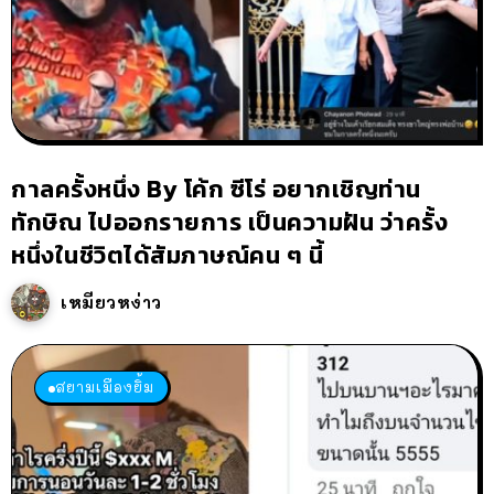
กาลครั้งหนึ่ง By โค้ก ซีโร่ อยากเชิญท่าน
ทักษิณ ไปออกรายการ เป็นความฝัน ว่าครั้ง
หนึ่งในชีวิตได้สัมภาษณ์คน ๆ นี้
เหมียวหง่าว
สยามเมืองยิ้ม