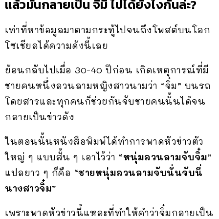
แล้วมันกลายเป็น จิ๊มิ๊ ไปได้ยังไงกันล่ะ?
เท่าที่หาข้อมูลมาตามกระทู้ไปจนถึงโพสต์บนโลก
โซเชียลได้ความดังนี้เลย
ย้อนกลับไปเมื่อ 30-40 ปีก่อน เกิดเหตุการณ์ที่มี
ชายคนหนึ่งลวนลามหญิงสาวนามว่า “จิ๋ม” บนรถ
โดยสารและทุกคนก็ช่วยกันจับชายคนนั้นได้จน
กลายเป็นข่าวดัง
ในตอนนั้นหนังสือพิมพ์ได้ทำการพาดหัวข่าวตัว
ใหญ่ ๆ แบบสั้น ๆ เอาไว้ว่า
“หนุ่มลวนลามจับจิ๋ม”
แปลยาว ๆ ก็คือ
“ชายหนุ่มลวนลามจับนั่นจับนี่
นางสาวจิ๋ม”
เพราะพาดหัวข่าวนี้แหละที่ทำให้คำว่าจิ๋มกลายเป็น