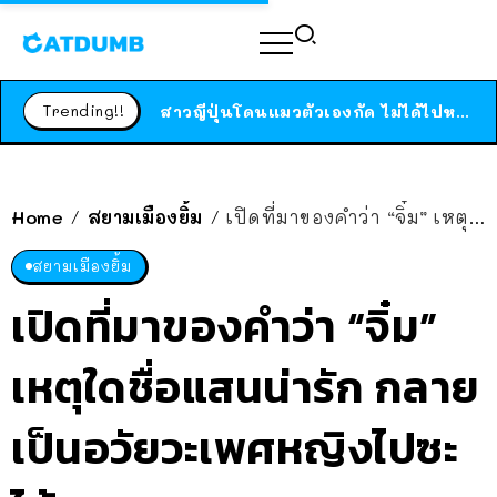
ร้านอาหารในนิวยอร์กประกาศปิดตัวลง หลังอยู่มานานกว่า 45 ปี ติดป้ายขอบคุณลูกค้าทุกคน แถมสูตรทำไวท์ซอสให้แบบจัดเต็ม
สาวญี่ปุ่นโดนแมวตัวเองกัด ไม่ได้ไปหาหมอตั้งแต่เนิ่นๆ สุดท้ายขาบวม กลายเป็นโรคเนื้อเน่า เตือนทาสแมวทั้งหลายให้ระวัง
Trending!!
ได้เวลาเด็กหนวดรวมตัว RF Online Next เปิดให้เล่นแล้ว เกม Sci-Fi MMORPG ระดับตำนาน เล่นได้ทั้งมือถือและ PC
ร้านอาหารในนิวยอร์กประกาศปิดตัวลง หลังอยู่มานานกว่า 45 ปี ติดป้ายขอบคุณลูกค้าทุกคน แถมสูตรทำไวท์ซอสให้แบบจัดเต็ม
สาวญี่ปุ่นโดนแมวตัวเองกัด ไม่ได้ไปหาหมอตั้งแต่เนิ่นๆ สุดท้ายขาบวม กลายเป็นโรคเนื้อเน่า เตือนทาสแมวทั้งหลายให้ระวัง
Home
สยามเมืองยิ้ม
เปิดที่มาของคำว่า “จิ๋ม” เหตุใดชื่อแสนน่ารัก กลายเป็นอวัยวะเพศหญิงไปซะได้
/
/
สยามเมืองยิ้ม
เปิดที่มาของคำว่า “จิ๋ม”
เหตุใดชื่อแสนน่ารัก กลาย
เป็นอวัยวะเพศหญิงไปซะ