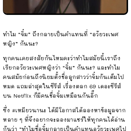
ทำไม “จิ๋ม” ถึงกลายเป็นคำแทนที่ “อวัยวะเพศ
หญิง” กันนะ?
ทุกคนเคยสงสัยกันไหมคะว่าทำไมสมัยนี้เราถึง
เรียกอวัยวะเพศหญิงว่า “จิ๋ม” กันนะ? และทำไม
คนสมัยก่อนถึงนิยมตั้งชื่อลูกสาวว่าจิ๋มกันเต็มไป
หมด แถมล่าสุดในซีรีส์ เรื่องตลก 69 เดอะซีรีส์
บน Netflix ก็มีคนชื่อจิ๋มเหมือนกันอี๊ก
ซึ่ง #เหมียวนานะ ได้มีโอกาสได้ลองหาข้อมูลจาก
หลาย ๆ ที่จึงอยากจะลองมาแชร์ให้ทุกคนได้อ่าน
กันว่า “ทำไมชื่อจิ๋มกลายเป็นคำแทนอวัยวะเพศไป