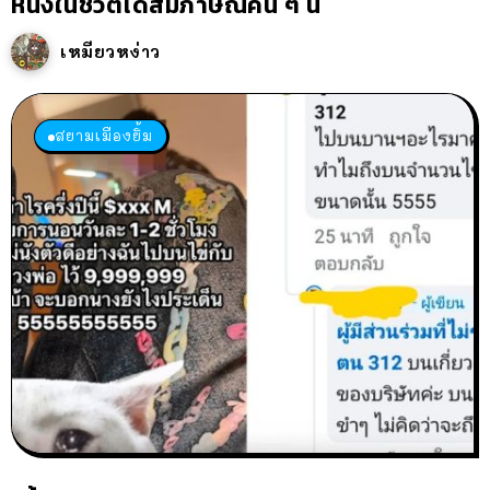
หนึ่งในชีวิตได้สัมภาษณ์คน ๆ นี้
เหมียวหง่าว
สยามเมืองยิ้ม