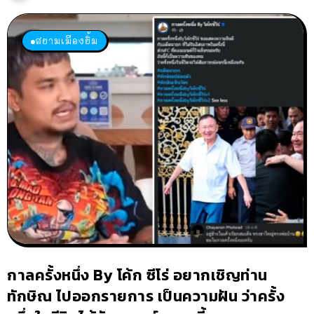
สยามเมืองยิ้ม
กาลครั้งหนึ่ง By โค้ก ซีโร่ อยากเชิญท่าน
ทักษิณ ไปออกรายการ เป็นความฝัน ว่าครั้ง