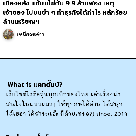
เบื้องหลัง แก้บนไข่ต้ม 9.9 ล้านฟอง เหตุ
เจ้าของ ไปบนขำ ๆ ทำธุรกิจได้กำไร หลักร้อย
ล้านเหรียญฯ
เหมียวหง่าว
What is แคทดั๊มบ์?
เว็บไซต์ไวรัลรุ่นบุกเบิกของไทย เล่าเรื่องน่า
สนใจในแบบแมวๆ ให้ทุกคนได้อ่าน ได้สนุก
ได้เฮฮา ได้สาระ(เอ๊ะ มีด้วยเหรอ?) since. 2014