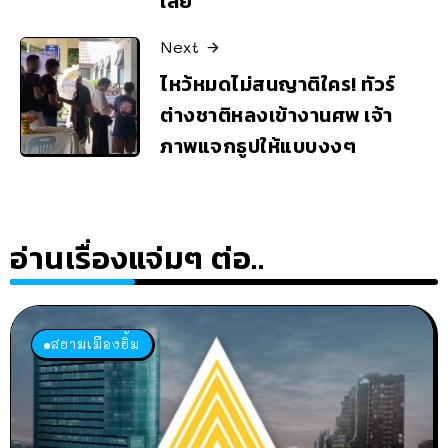
เลย
Next
ไหว้หมดไม่สนญาติใคร! ทัวร์
ต่างชาติหลงเข้างานศพ เจ้า
ภาพแจกธูปให้แบบงงๆ
อ่านเรื่องแจ่มๆ ต่อ..
สยามเมืองยิ้ม