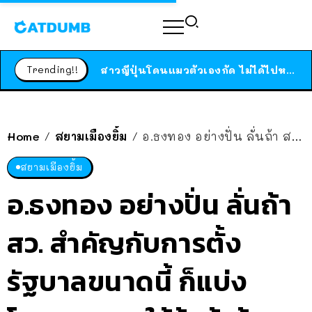
ร้านอาหารในนิวยอร์กประกาศปิดตัวลง หลังอยู่มานานกว่า 45 ปี ติดป้ายขอบคุณลูกค้าทุกคน แถมสูตรทำไวท์ซอสให้แบบจัดเต็ม
สาวญี่ปุ่นโดนแมวตัวเองกัด ไม่ได้ไปหาหมอตั้งแต่เนิ่นๆ สุดท้ายขาบวม กลายเป็นโรคเนื้อเน่า เตือนทาสแมวทั้งหลายให้ระวัง
Trending!!
ได้เวลาเด็กหนวดรวมตัว RF Online Next เปิดให้เล่นแล้ว เกม Sci-Fi MMORPG ระดับตำนาน เล่นได้ทั้งมือถือและ PC
ร้านอาหารในนิวยอร์กประกาศปิดตัวลง หลังอยู่มานานกว่า 45 ปี ติดป้ายขอบคุณลูกค้าทุกคน แถมสูตรทำไวท์ซอสให้แบบจัดเต็ม
สาวญี่ปุ่นโดนแมวตัวเองกัด ไม่ได้ไปหาหมอตั้งแต่เนิ่นๆ สุดท้ายขาบวม กลายเป็นโรคเนื้อเน่า เตือนทาสแมวทั้งหลายให้ระวัง
Home
สยามเมืองยิ้ม
อ.ธงทอง อย่างปั่น ลั่นถ้า สว. สำคัญกับการตั้งรัฐบาลขนาดนี้ ก็แบ่งโควตา รมว. ให้รู้แล้วรู้รอดไป
/
/
สยามเมืองยิ้ม
อ.ธงทอง อย่างปั่น ลั่นถ้า
สว. สำคัญกับการตั้ง
รัฐบาลขนาดนี้ ก็แบ่ง