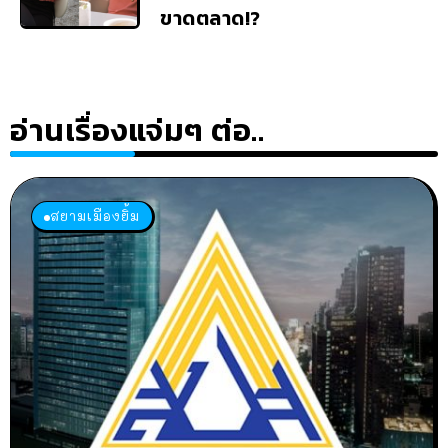
ขาดตลาด!?
อ่านเรื่องแจ่มๆ ต่อ..
สยามเมืองยิ้ม