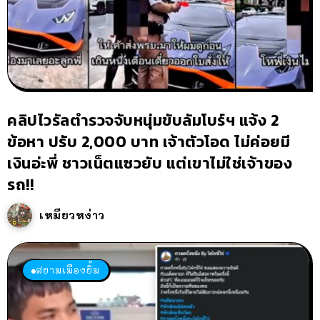
คลิปไวรัลตำรวจจับหนุ่มขับลัมโบร์ฯ แจ้ง 2
ข้อหา ปรับ 2,000 บาท เจ้าตัวโอด ไม่ค่อยมี
เงินอ่ะพี่ ชาวเน็ตแซวยับ แต่เขาไม่ใช่เจ้าของ
รถ!!
เหมียวหง่าว
สยามเมืองยิ้ม