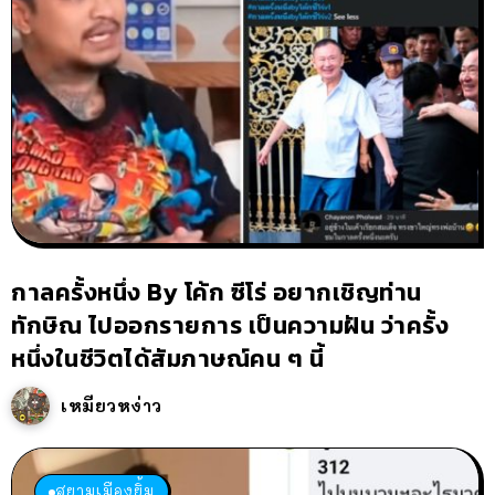
กาลครั้งหนึ่ง By โค้ก ซีโร่ อยากเชิญท่าน
ทักษิณ ไปออกรายการ เป็นความฝัน ว่าครั้ง
หนึ่งในชีวิตได้สัมภาษณ์คน ๆ นี้
เหมียวหง่าว
สยามเมืองยิ้ม