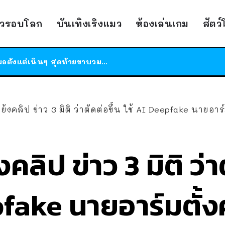
ร้านอาหารในนิวยอร์กประกาศปิดตัวลง หลังอยู่มานานกว่า 45 ปี ติดป้ายขอบคุณลูกค้าทุกคน แถมสูตรทำไวท์ซอสให้แบบจัดเต็ม
าวรอบโลก
บันเทิงเริงแมว
ห้องเล่นเกม
สัตว
สาวญี่ปุ่นโดนแมวตัวเองกัด ไม่ได้ไปหาหมอตั้งแต่เนิ่นๆ สุดท้ายขาบวม กลายเป็นโรคเนื้อเน่า เตือนทาสแมวทั้งหลายให้ระวัง
ได้เวลาเด็กหนวดรวมตัว RF Online Next เปิดให้เล่นแล้ว เกม Sci-Fi MMORPG ระดับตำนาน เล่นได้ทั้งมือถือและ PC
ร้านอาหารในนิวยอร์กประกาศปิดตัวลง หลังอยู่มานานกว่า 45 ปี ติดป้ายขอบคุณลูกค้าทุกคน แถมสูตรทำไวท์ซอสให้แบบจัดเต็ม
สาวญี่ปุ่นโดนแมวตัวเองกัด ไม่ได้ไปหาหมอตั้งแต่เนิ่นๆ สุดท้ายขาบวม กลายเป็นโรคเนื้อเน่า เตือนทาสแมวทั้งหลายให้ระวัง
งคลิป ข่าว 3 มิติ ว่าตัดต่อขึ้น ใช้ AI Deepfake นายอาร์มตั้งคำถาม 
คลิป ข่าว 3 มิติ ว่า
pfake นายอาร์มตั้