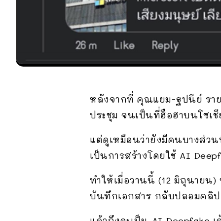
หลังจากที่ คุณแยม-ฐปนีย์ ราย
ประชุม จนเป็นที่ฮือฮาบนโซเชี
แต่ดูเหมือนว่ายังมีคนบางส่วนท
เป็นการสร้างโดยใช้ AI Deep
ทำให้เมื่อวานนี้ (12 มิถุนาย
บันทึกเอกสาร กลับปลอมคลิปด
แล้วถึงจะเป็น AI Deepfake เ