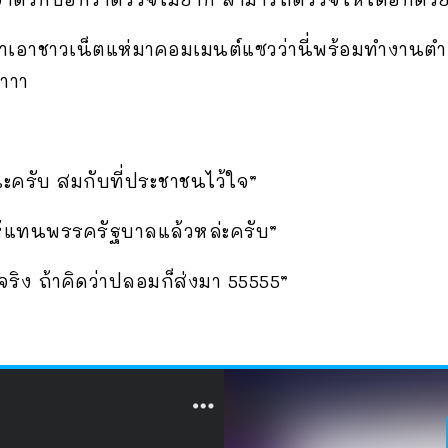
 ทำเอาชาวเน็ตแห่มาคอมเมนต์แซวว่านี่พร้อมทำงานต
่าาา
นะครับ สมกับที่ประชาชนไว้ใจ”
้ให้แทนพรรครัฐบาล​แล้วหล่ะครับ”
ิง ถ้าคิดว่าปลอมก็ส่งมา 55555”