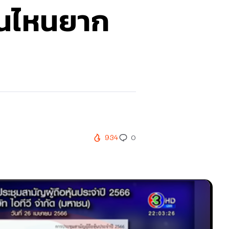
ันไหนยาก
934
0