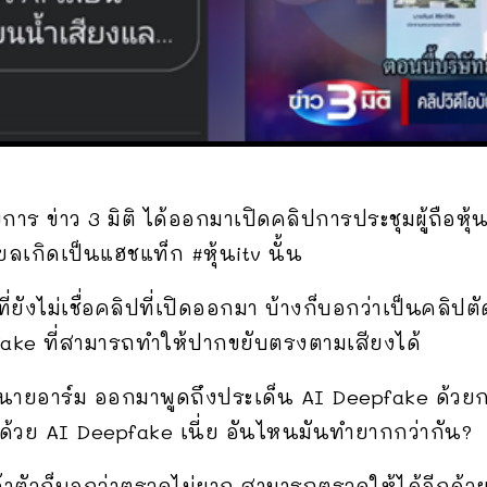
การ ข่าว 3 มิติ ได้ออกมาเปิดคลิปการประชุมผู้ถือหุ
ยลเกิดเป็นแฮชแท็ก #หุ้นitv นั้น
ี่ยังไม่เชื่อคลิปที่เปิดออกมา บ้างก็บอกว่าเป็นคลิป
fake ที่สามารถทำให้ปากขยับตรงตามเสียงได้
น) นายอาร์ม ออกมาพูดถึงประเด็น AI Deepfake ด้วย
้วย AI Deepfake เนี่ย อันไหนมันทำยากกว่ากัน?
จ้าตัวก็บอกว่าตรวจไม่ยาก สามารถตรวจให้ได้อีกด้ว