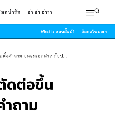
์โลกน่ารัก
ฮ่า ฮ่า ฮ่าาา
Whai is แคทดั๊มบ์?
ติดต่อโฆษณา
ปลอมเอกสาร กับปลอมคลิปอันไหนยากกว่า?
ตัดต่อขึ้น
งคำถาม