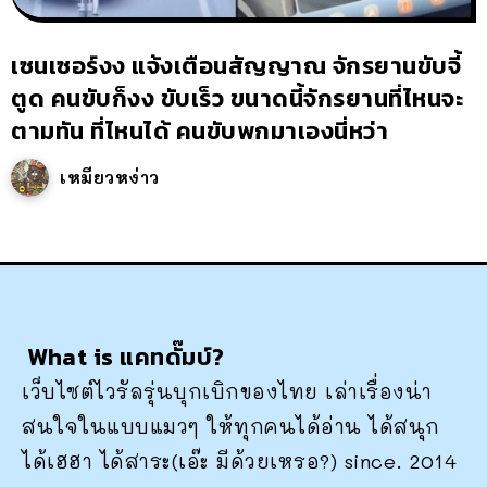
เซนเซอร์งง แจ้งเตือนสัญญาณ จักรยานขับจี้
ตูด คนขับก็งง ขับเร็ว ขนาดนี้จักรยานที่ไหนจะ
ตามทัน ที่ไหนได้ คนขับพกมาเองนี่หว่า
เหมียวหง่าว
What is แคทดั๊มบ์?
เว็บไซต์ไวรัลรุ่นบุกเบิกของไทย เล่าเรื่องน่า
สนใจในแบบแมวๆ ให้ทุกคนได้อ่าน ได้สนุก
ได้เฮฮา ได้สาระ(เอ๊ะ มีด้วยเหรอ?) since. 2014