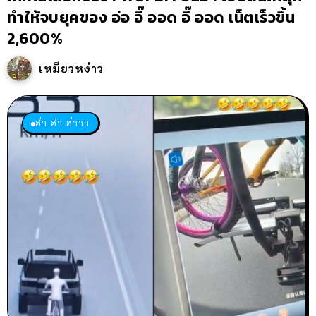
ทำให้จบยุคของ อ่อ อี๊ ออด อี๊ ออด เน็ตเร็วขึ้น
2,600%
เหมียวหง่าว
ฮ่า ฮ่า ฮ่าาา