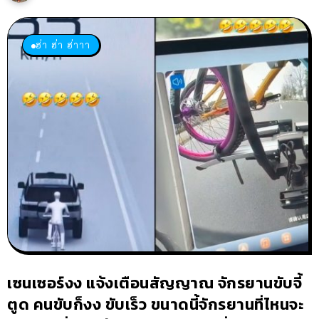
ฮ่า ฮ่า ฮ่าาา
เซนเซอร์งง แจ้งเตือนสัญญาณ จักรยานขับจี้
ตูด คนขับก็งง ขับเร็ว ขนาดนี้จักรยานที่ไหนจะ