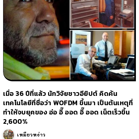
เมื่อ 36 ปีที่แล้ว นักวิจัยชาวอียิปต์ คิดค้น
เทคโนโลยีที่ชื่อว่า WOFDM ขึ้นมา เป็นต้นเหตุที่
ทำให้จบยุคของ อ่อ อี๊ ออด อี๊ ออด เน็ตเร็วขึ้น
2,600%
เหมียวหง่าว