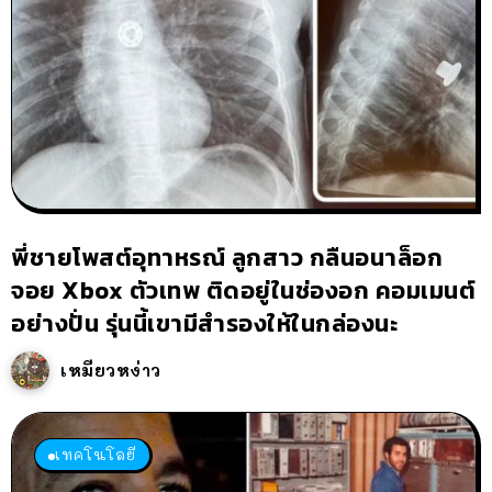
พี่ชายโพสต์อุทาหรณ์ ลูกสาว กลืนอนาล็อก
จอย Xbox ตัวเทพ ติดอยู่ในช่องอก คอมเมนต์
อย่างปั่น รุ่นนี้เขามีสำรองให้ในกล่องนะ
เหมียวหง่าว
เทคโนโลยี