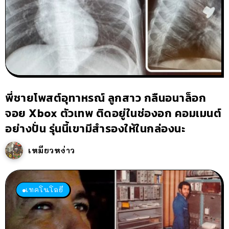
พี่ชายโพสต์อุทาหรณ์ ลูกสาว กลืนอนาล็อก
จอย Xbox ตัวเทพ ติดอยู่ในช่องอก คอมเมนต์
อย่างปั่น รุ่นนี้เขามีสำรองให้ในกล่องนะ
เหมียวหง่าว
เทคโนโลยี