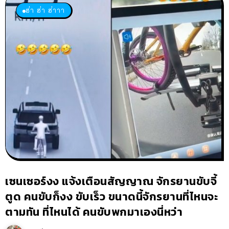
ฮ่า ฮ่า ฮ่าาา
เซนเซอร์งง แจ้งเตือนสัญญาณ จักรยานขับจี้
ตูด คนขับก็งง ขับเร็ว ขนาดนี้จักรยานที่ไหนจะ
ตามทัน ที่ไหนได้ คนขับพกมาเองนี่หว่า