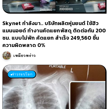
Skynet กำลังมา.. บริษัทผลิตหุ่นยนต์ ใช้ฮิว
แมนนอยด์ ทำงานคัดแยกพัสดุ ติดต่อกัน 200
ชม. แบบไม่พัก คัดแยก สำเร็จ 249,560 ชิ้น
ความผิดพลาด 0%
เหมียวหง่าว
ข่าวรอบโลก