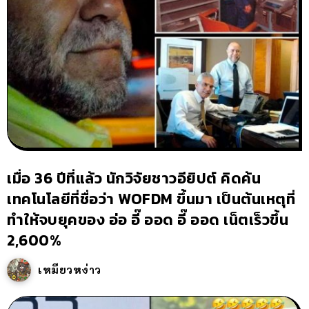
เมื่อ 36 ปีที่แล้ว นักวิจัยชาวอียิปต์ คิดค้น
เทคโนโลยีที่ชื่อว่า WOFDM ขึ้นมา เป็นต้นเหตุที่
ทำให้จบยุคของ อ่อ อี๊ ออด อี๊ ออด เน็ตเร็วขึ้น
2,600%
เหมียวหง่าว