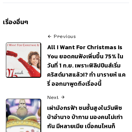
เรื่องอื่นๆ
Previous
All I Want For Christmas Is
You ยอดคนฟังเพิ่มขึ้น 75% ใน
วันที่ 1 ก.ย. เพราะฟิลิปปินส์เริ่ม
คริสต์มาสแล้ว!? ทำ มารายห์ แค
รี่ ออกมาพูดถึงเรื่องนี้
Next
เผ่ามังกรฟ้า ชนชั้นสูงในวันพีซ
บ้าอำนาจ บ้ากาม มองคนไม่เท่า
กัน มีหลายเมีย เบื่อคนไหนก็