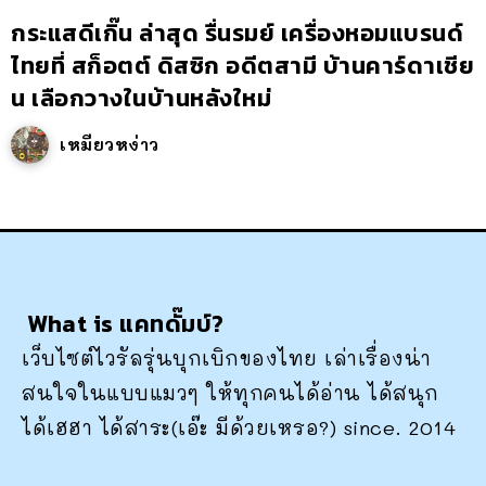
กระแสดีเกิ๊น ล่าสุด รื่นรมย์ เครื่องหอมแบรนด์
ไทยที่ สก็อตต์ ดิสซิก อดีตสามี บ้านคาร์ดาเชีย
น เลือกวางในบ้านหลังใหม่
เหมียวหง่าว
What is แคทดั๊มบ์?
เว็บไซต์ไวรัลรุ่นบุกเบิกของไทย เล่าเรื่องน่า
สนใจในแบบแมวๆ ให้ทุกคนได้อ่าน ได้สนุก
ได้เฮฮา ได้สาระ(เอ๊ะ มีด้วยเหรอ?) since. 2014