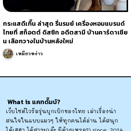
กระแสดีเกิ๊น ล่าสุด รื่นรมย์ เครื่องหอมแบรนด์
ไทยที่ สก็อตต์ ดิสซิก อดีตสามี บ้านคาร์ดาเชีย
น เลือกวางในบ้านหลังใหม่
เหมียวหง่าว
What is แคทดั๊มบ์?
เว็บไซต์ไวรัลรุ่นบุกเบิกของไทย เล่าเรื่องน่า
สนใจในแบบแมวๆ ให้ทุกคนได้อ่าน ได้สนุก
ได้เฮฮา ได้สาระ(เอ๊ะ มีด้วยเหรอ?) since. 2014