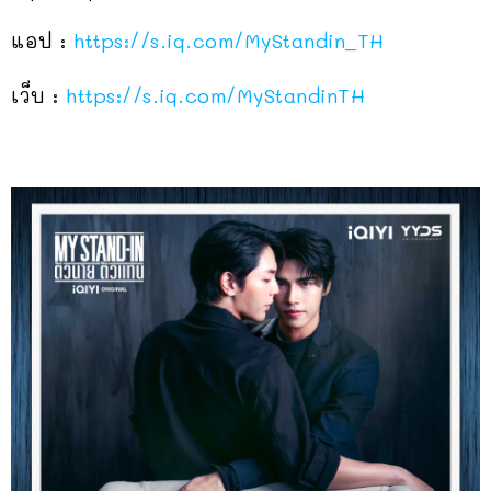
แอป :
https://s.iq.com/MyStandin_TH
เว็บ :
https://s.iq.com/MyStandinTH