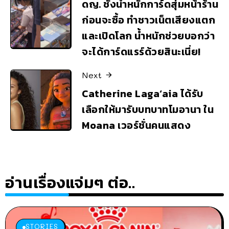
ดญ. ชั่งน้ำหนักการ์ดสุ่มหน้าร้าน
ก่อนจะซื้อ ทำชาวเน็ตเสียงแตก
และเปิดโลก น้ำหนักช่วยบอกว่า
จะได้การ์ดแรร์ด้วยสินะเนี่ย!
Next
Catherine Laga‘aia ได้รับ
เลือกให้มารับบทบาทโมอานา ใน
Moana เวอร์ชั่นคนแสดง
อ่านเรื่องแจ่มๆ ต่อ..
STORIES