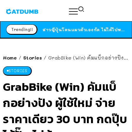
ร้านอาหารในนิวยอร์กประกาศปิดตัวลง หลังอยู่มานานกว่า 45 ปี ติดป้ายขอบคุณลูกค้าทุกคน แถมสูตรทำไวท์ซอสให้แบบจัดเต็ม
สาวญี่ปุ่นโดนแมวตัวเองกัด ไม่ได้ไปหาหมอตั้งแต่เนิ่นๆ สุดท้ายขาบวม กลายเป็นโรคเนื้อเน่า เตือนทาสแมวทั้งหลายให้ระวัง
Trending!!
ได้เวลาเด็กหนวดรวมตัว RF Online Next เปิดให้เล่นแล้ว เกม Sci-Fi MMORPG ระดับตำนาน เล่นได้ทั้งมือถือและ PC
ร้านอาหารในนิวยอร์กประกาศปิดตัวลง หลังอยู่มานานกว่า 45 ปี ติดป้ายขอบคุณลูกค้าทุกคน แถมสูตรทำไวท์ซอสให้แบบจัดเต็ม
สาวญี่ปุ่นโดนแมวตัวเองกัด ไม่ได้ไปหาหมอตั้งแต่เนิ่นๆ สุดท้ายขาบวม กลายเป็นโรคเนื้อเน่า เตือนทาสแมวทั้งหลายให้ระวัง
Home
Stories
GrabBike (Win) คัมแบ็กอย่างปัง ผู้ใช้ใหม่ จ่ายราคาเดียว 30 บาท กดปุ๊บ ได้ปั๊บ ไม่ต้องรอนาน
/
/
STORIES
GrabBike (Win) คัมแบ็
กอย่างปัง ผู้ใช้ใหม่ จ่าย
ราคาเดียว 30 บาท กดปุ๊บ