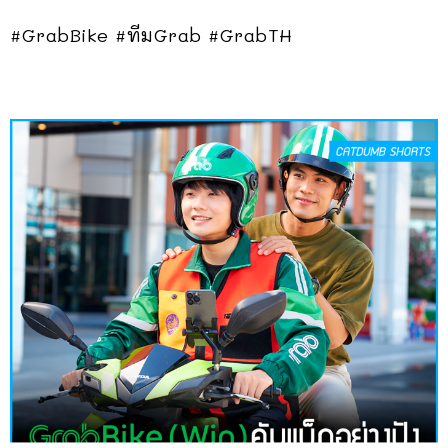
#GrabBike
#ทีมGrab
#GrabTH