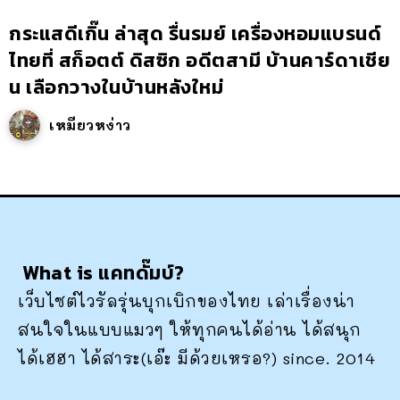
กระแสดีเกิ๊น ล่าสุด รื่นรมย์ เครื่องหอมแบรนด์
ไทยที่ สก็อตต์ ดิสซิก อดีตสามี บ้านคาร์ดาเชีย
น เลือกวางในบ้านหลังใหม่
เหมียวหง่าว
What is แคทดั๊มบ์?
เว็บไซต์ไวรัลรุ่นบุกเบิกของไทย เล่าเรื่องน่า
สนใจในแบบแมวๆ ให้ทุกคนได้อ่าน ได้สนุก
ได้เฮฮา ได้สาระ(เอ๊ะ มีด้วยเหรอ?) since. 2014