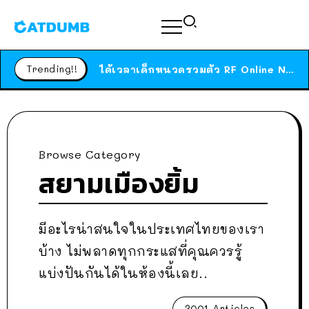
ร้านอาหารในนิวยอร์กประกาศปิดตัวลง หลังอยู่มานานกว่า 45 ปี ติดป้ายขอบคุณลูกค้าทุกคน แถมสูตรทำไวท์ซอสให้แบบจัดเต็ม
สาวญี่ปุ่นโดนแมวตัวเองกัด ไม่ได้ไปหาหมอตั้งแต่เนิ่นๆ สุดท้ายขาบวม กลายเป็นโรคเนื้อเน่า เตือนทาสแมวทั้งหลายให้ระวัง
Trending!!
ได้เวลาเด็กหนวดรวมตัว RF Online Next เปิดให้เล่นแล้ว เกม Sci-Fi MMORPG ระดับตำนาน เล่นได้ทั้งมือถือและ PC
ร้านอาหารในนิวยอร์กประกาศปิดตัวลง หลังอยู่มานานกว่า 45 ปี ติดป้ายขอบคุณลูกค้าทุกคน แถมสูตรทำไวท์ซอสให้แบบจัดเต็ม
สาวญี่ปุ่นโดนแมวตัวเองกัด ไม่ได้ไปหาหมอตั้งแต่เนิ่นๆ สุดท้ายขาบวม กลายเป็นโรคเนื้อเน่า เตือนทาสแมวทั้งหลายให้ระวัง
Browse Category
สยามเมืองยิ้ม
มีอะไรน่าสนใจในประเทศไทยของเรา
บ้าง ไม่พลาดทุกกระแสที่คุณควรรู้
แบ่งปันกันได้ในห้องนี้เลย..
3001 Articles