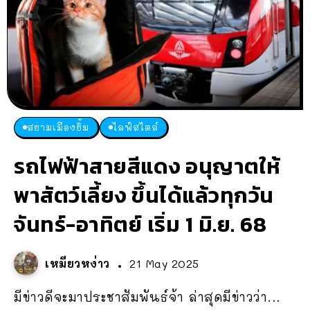
สยามเมืองยิ้ม
ไลฟ์สไตล์
รถไฟฟ้าสายสีแดง อนุญาตให้
พาสัตว์เลี้ยง ขึ้นได้แล้วทุกวัน
จันทร์-อาทิตย์ เริ่ม 1 มิ.ย. 68
เหมียวหง่าว
21 May 2025
มีข่าวดีจะมาประชาสัมพันธ์จ้า ล่าสุดมีข่าวว่า...