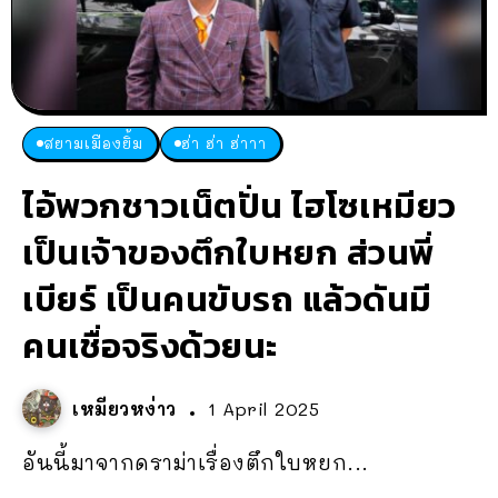
สยามเมืองยิ้ม
ฮ่า ฮ่า ฮ่าาา
ไอ้พวกชาวเน็ตปั่น ไฮโซเหมียว
เป็นเจ้าของตึกใบหยก ส่วนพี่
เบียร์ เป็นคนขับรถ แล้วดันมี
คนเชื่อจริงด้วยนะ
เหมียวหง่าว
1 April 2025
อันนี้มาจากดราม่าเรื่องตึกใบหยก...