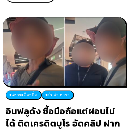
สยามเมืองยิ้ม
ฮ่า ฮ่า ฮ่าาา
อินฟลูดัง ซื้อมือถือแต่ผ่อนไม่
ได้ ติดเครดิตบูโร อัดคลิป ฝาก