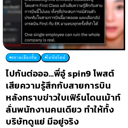
สยามเมืองยิ้ม
ไลฟ์สไตล์
ไปกันต่อออ…พี่อู๋ spin9 โพสต์
เสียความรู้สึกกับสายการบิน
หลังทราบข่าวใบเฟิร์นโดนเม้าท์
ลั่นพนักงานคนเดียว ทำให้ทั้ง
บริษัทดูแย่ มีอยู่จริง