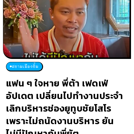
สยามเมืองยิ้ม
แฟน ๆ ใจหาย พี่ต้า เฟดเฟ่
อัปเดต เปลี่ยนไปทำงานประจำ
เลิกบริหารช่องยูทูบชัยโสโร
เพราะไม่ถนัดงานบริหาร ยัน
ไม่มีปัญหากับพี่ยัต