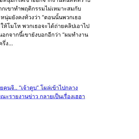
องจากเขาทำพฤติกรรมไม่เหมาะสมกับ
หนุ่มยังคงท้วงว่า “ตอนนั้นพวกเธอ
ุผมให้โมโห พวกเธอจะได้ถ่ายคลิปเอาไป
 นอกจากนี้เขายังบอกอีกว่า “ผมทำงาน
ีครึ่ง…