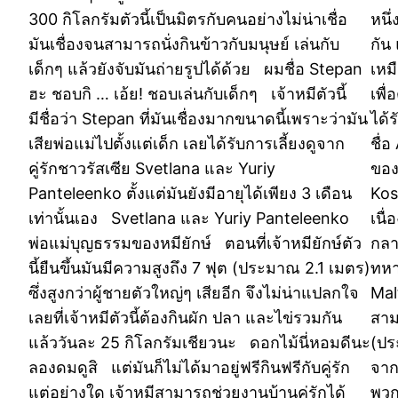
300 กิโลกรัมตัวนี้เป็นมิตรกับคนอย่างไม่น่าเชื่อ
หนึ
มันเชื่องจนสามารถนั่งกินข้าวกับมนุษย์ เล่นกับ
กัน
เด็กๆ แล้วยังจับมันถ่ายรูปได้ด้วย ผมชื่อ Stepan
เหม
ฮะ ชอบกิ … เอ้ย! ชอบเล่นกับเด็กๆ เจ้าหมีตัวนี้
เพื
มีชื่อว่า Stepan ที่มันเชื่องมากขนาดนี้เพราะว่ามัน
ได้
เสียพ่อแม่ไปตั้งแต่เด็ก เลยได้รับการเลี้ยงดูจาก
ชื่
คู่รักชาวรัสเซีย Svetlana และ Yuriy
ของ
Panteleenko ตั้งแต่มันยังมีอายุได้เพียง 3 เดือน
Kos
เท่านั้นเอง Svetlana และ Yuriy Panteleenko
เนื
พ่อแม่บุญธรรมของหมียักษ์ ตอนที่เจ้าหมียักษ์ตัว
กลา
นี้ยืนขึ้นมันมีความสูงถึง 7 ฟุต (ประมาณ 2.1 เมตร)
ทหาร
ซึ่งสูงกว่าผู้ชายตัวใหญ่ๆ เสียอีก จึงไม่น่าแปลกใจ
Mal
เลยที่เจ้าหมีตัวนี้ต้องกินผัก ปลา และไข่รวมกัน
สาม
แล้ววันละ 25 กิโลกรัมเชียวนะ ดอกไม้นี่หอมดีนะ
(ปร
ลองดมดูสิ แต่มันก็ไม่ได้มาอยู่ฟรีกินฟรีกับคู่รัก
จาก
แต่อย่างใด เจ้าหมีสามารถช่วยงานบ้านคู่รักได้
พวก