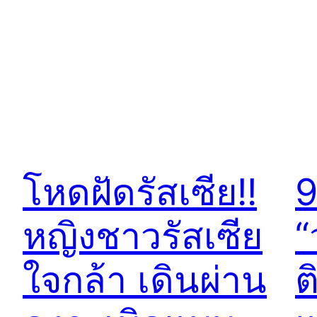
โหดฝัดรัสเซีย!!
9
หญิงชาวรัสเซีย
“
ใจกล้า เดินผ่าน
ต