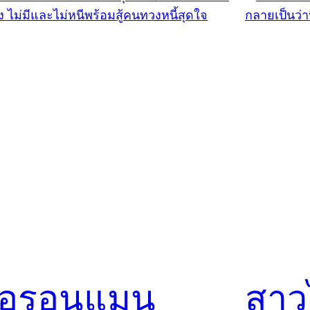
ไอรอนแมน
สาว