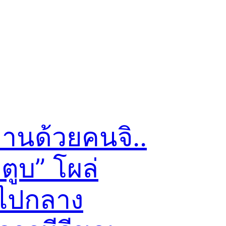
่านด้วยคนจิ..
าตูบ” โผล่
าไปกลาง