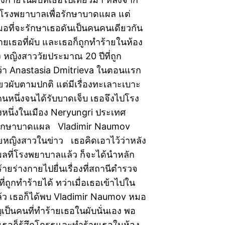
ไปโรงพยาบาลเพื่อรักษาบาดแผล แต่
มอที่จะรักษาเธอดันเป็นคนคนเดียวกัน
้ายเธอที่ผับ และเธอก็ถูกทำร้ายในห้อง
ง หญิงสาววัยประมาณ 20 ปีที่ถูก
อว่า Anastasia Dmitrieva ในตอนแรก
ี่ยวผับตามปกติ แต่มีเรื่องทะเลาะเบาะ
นหนึ่งจนได้รับบาดเจ็บ เธอจึงไปโรง
หนึ่งในเมือง Neryungri ประเทศ
ื่อรักษาบาดแผล Vladimir Naumov
ายหญิงสาวในข่าว เธอคิดเอาไว้ว่าหลัง
ลที่โรงพยาบาลแล้ว ก็จะได้นำหลัก
้ายร่างกายไปยื่นเรื่องที่สถานีตำรวจ
องที่ถูกทำร้ายได้ ทว่าเมื่อเธอเข้าไปใน
้ว เธอก็ได้พบ Vladimir Naumov หมอ
ิญเป็นคนที่ทำร้ายเธอในผับนั่นเอง พอ
เธอก็รู้สึกโกรธและทำร้ายเธอในห้อง