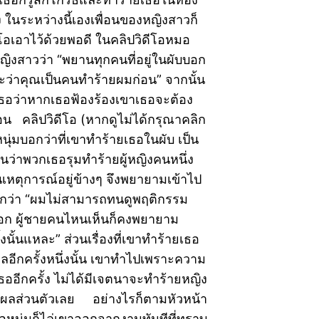
ง ในระหว่างนี้เองเพื่อนของหญิงสาวก็
ีโอเอาไว้ด้วยพอดี ในคลิปวิดีโอหมอ
หญิงสาวว่า “พยานทุกคนที่อยู่ในผับบอก
ว่าคุณเป็นคนทำร้ายผมก่อน” จากนั้น
่เธอว่าหากเธอฟ้องร้องเขาเธอจะต้อง
อน คลิปวิดีโอ (หากดูไม่ได้กรุณาคลิก
หนุ่มบอกว่าที่เขาทำร้ายเธอในผับ เป็น
นว่าพวกเธอรุมทำร้ายผู้หญิงคนหนึ่ง
ห็นเหตุการณ์อยู่ข้างๆ จึงพยายามเข้าไป
กว่า “ผมไม่สามารถทนดูพฤติกรรม
รอก ผู้ชายคนไหนเห็นก็คงพยายาม
้งนั้นแหละ” ส่วนเรื่องที่เขาทำร้ายเธอ
ลอีกครั้งหนึ่งนั้น เขาทำไปเพราะความ
ธออีกครั้ง ไม่ได้มีเจตนาจะทำร้ายหญิง
ุผลส่วนตัวเลย อย่างไรก็ตามหัวหน้า
หนุ่มก็ไล่เขาออกจากงานทันทีที่ทราบ