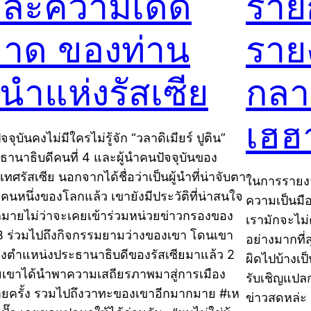
ละความเด็ด
ราย
าด ของท่าน
ราย
ู้นำแห่งรัสเซีย
กลาย
เฮฮ
จจุบันคงไม่มีใครไม่รู้จัก “วลาดิเมียร์ ปูติน”
ธานาธิบดีคนที่ 4 และผู้นำคนปัจจุบันของ
ทศรัสเซีย นอกจากได้ชื่อว่าเป็นผู้นำที่น่าจับตา
ในการรายงา
คนหนึ่งของโลกแล้ว เขายังมีประวัติที่น่าสนใจ
ความเป็นมื
มายไม่ว่าจะเคยเข้าร่วมหน่วยข่าวกรองของ
เรามักจะไม่
 ร่วมไปถึงกิจกรรมยามว่างของเขา โดนเขา
อย่างมากที่
งตำแหน่งประธานาธิบดีของรัสเซียมาแล้ว 2
ผิดไปบ้างเ
ยเขาได้นำพาความเสถียรภาพมาสู่การเมือง
รับเชิญแปล
ยครั้ง รวมไปถึงวาทะของเขาอีกมากมาย #เห
ข่าวสดหล่ะ 