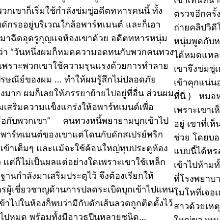
วกเขาก็เริ่มใช้กำลังข่มขู่อดีตทหารคนนี้ ทั้ง
ตรวจอีกครั้
ดักรออยู่บริเวณใกล้อพาร์ทเมนต์ และก็เอา
ถ่ายคลิปวิด
มาฉีดอุดรูกุญแจห้องเขาด้วย อดีตทหารหนุ่ม
หนุ่มพูดกับ
าว่า “วันหนึ่งผมก็หมดความอดทนกับพวกคนทวง
ได้หมดแหละ
้ เพราะพวกเขาใช้ความรุนแรงด้วยการทำลาย
เขาจึงข่มขู
ไปรษณีย์ของผม … ทำให้ผมรู้สึกไม่ปลอดภัย
เข้าคุกแน่น
างมาก ผมก็เลยให้ภรรยาย้ายไปอยู่ที่อื่น ส่วนผม
ที่นี่ ) หมอ
ริ่มเสริมความแข็งแกร่งให้อพาร์ทเมนต์เพื่อ
เพราะเขาเห็
มือกับพวกเขา” คนทวงหนี้พยายามบุกเข้าไป
อยู่ เขาที่เ
พาร์ทเมนต์ของเขาแต่โดนกับดักสเปรย์พริก
ช่วย โดยบอ
เข้าเต็มๆ และแม้จะใช้ค้อนใหญ่ทุบประตูห้อง
แบบนี้ได้ห
ว แต่ก็ไม่เป็นผลแต่อย่างใดเพราะเขาใช้เหล็ก
เข้าไปห้ามทั
ฐานกำลังมาเสริมประตูไว้ จึงต้องเรียกให้
ที่โรงพยาบา
รผู้เชี่ยวชาญด้านการปลดระเบิดบุกเข้าไปแทน
โมโหที่เจอเ
ข้าไปในห้องก็พบว่ามีกับดักเส้นลวดถูกติดตั้งไว้
สาวด้วยเหต
มไปหมด พร้อมทั้งมีอาวุธปืนหลายชนิด…
ใหญ่ของหมอ