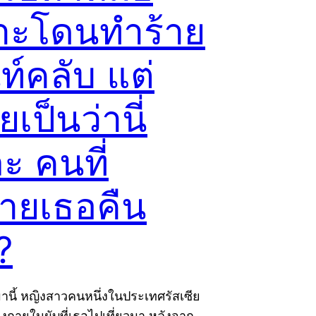
าะโดนทำร้าย
นท์คลับ แต่
เป็นว่านี่
ะ คนที่
้ายเธอคืน
?
มานี้ หญิงสาวคนหนึ่งในประเทศรัสเซีย
างกายในผับที่เธอไปเที่ยวมา หลังจาก