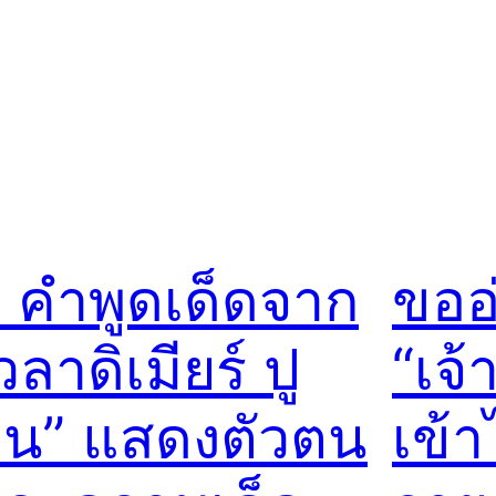
 คำพูดเด็ดจาก
ขออ
วลาดิเมียร์ ปู
“เจ้
ิน” แสดงตัวตน
เข้