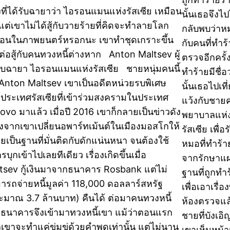
่งที่ได้รับฉายาว่า ไอรอนแมนแห่งรัสเซีย เหมือน
นั้นเธอจึง
 แต่เขาไม่ได้สู้กับวายร้ายที่คิดจะทำลายโลก
กลับพบว่าห
ือนในภาพยนตร์หรอกนะ เขาทำชุดเกราะขึ้น
กับคนที่ทำร
่อต่อสู้กับคนทวงหนี้ต่างหาก Anton Maltsev ผู้
ตรวจอีกครั้
รับฉายา ไอรอนแมนแห่งรัสเซีย ชายหนุ่มคนนี้
ทำร้ายมีชื่
อ Anton Maltsev เขาเป็นอดีตหน่วยรบพิเศษ
นั้นเธอไปเท
ประเทศรัสเซียที่เข้าร่วมสงครามในประเทศ
แว้งกับชายค
ovo มาแล้ว เมื่อปี 2016 เขาก็กลายเป็นข่าวดัง
พยาบาลแห่ง
่องจากเขาเปลี่ยนอพาร์ทเม้นต์ในเมืองมอสโกให้
รัสเซีย เพ
ยเป็นฐานที่มั่นติดกับดักแน่นหนา จนต้องใช้
หมอที่ทำร้
บุกเข้าไปเลยทีเดียว เรื่องเกิดขึ้นเมื่อ
จากรักษาแผ
tsev กู้เงินมาจากธนาคาร Rosbank แต่ไม่
ฐานที่ถูกทำร
ารถจ่ายหนี้มูลค่า 118,000 ดอลลาร์สหรัฐ
เพื่อเอาเรื่
ะมาณ 3.7 ล้านบาท) คืนได้ ต่อมาคนทวงหนี้
ห้องตรวจแล
ธนาคารจึงเข้ามาทวงหนี้เขา แม้ว่าตอนแรก
ชายที่บังเอ
เขาจะทำแค่ข่มขู่ด้วยคำพูดเท่านั้น แต่ไม่นาน
เขาเห็นหน้า