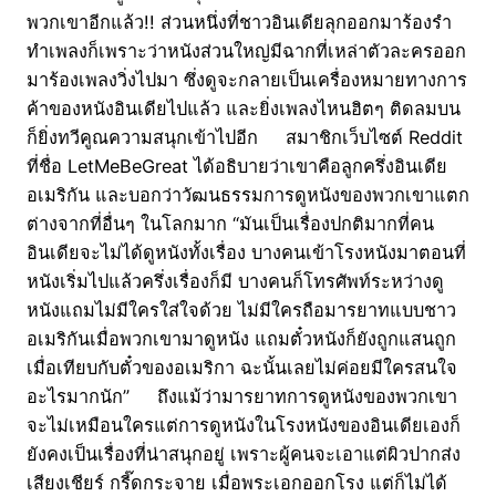
พวกเขาอีกแล้ว!! ส่วนหนึ่งที่ชาวอินเดียลุกออกมาร้องรำ
ทำเพลงก็เพราะว่าหนังส่วนใหญ่มีฉากที่เหล่าตัวละครออก
มาร้องเพลงวิ่งไปมา ซึ่งดูจะกลายเป็นเครื่องหมายทางการ
ค้าของหนังอินเดียไปแล้ว และยิ่งเพลงไหนฮิตๆ ติดลมบน
ก็ยิ่งทวีคูณความสนุกเข้าไปอีก สมาชิกเว็บไซต์ Reddit
ที่ชื่อ LetMeBeGreat ได้อธิบายว่าเขาคือลูกครึ่งอินเดีย
อเมริกัน และบอกว่าวัฒนธรรมการดูหนังของพวกเขาแตก
ต่างจากที่อื่นๆ ในโลกมาก “มันเป็นเรื่องปกติมากที่คน
อินเดียจะไม่ได้ดูหนังทั้งเรื่อง บางคนเข้าโรงหนังมาตอนที่
หนังเริ่มไปแล้วครึ่งเรื่องก็มี บางคนก็โทรศัพท์ระหว่างดู
หนังแถมไม่มีใครใส่ใจด้วย ไม่มีใครถือมารยาทแบบชาว
อเมริกันเมื่อพวกเขามาดูหนัง แถมตั๋วหนังก็ยังถูกแสนถูก
เมื่อเทียบกับตั๋วของอเมริกา ฉะนั้นเลยไม่ค่อยมีใครสนใจ
อะไรมากนัก” ถึงแม้ว่ามารยาทการดูหนังของพวกเขา
จะไม่เหมือนใครแต่การดูหนังในโรงหนังของอินเดียเองก็
ยังคงเป็นเรื่องที่น่าสนุกอยู่ เพราะผู้คนจะเอาแต่ผิวปากส่ง
เสียงเชียร์ กรี๊ดกระจาย เมื่อพระเอกออกโรง แต่ก็ไม่ได้