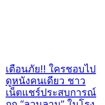
เตือนภัย!! ใครชอบไป
ดูหนังคนเดียว ชาว
เน็ตแชร์ประสบการณ์
ถูก “ลวนลาม” ในโรง