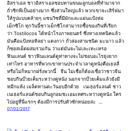
อิสราเอล ชาวอิสราเอลชอบทานขนมลูกบอลที่ทำมาจาก
ถั่วชิกพีเป็นอย่างมาก ซึ่งส่วนใหญ่แล้ว พวกเขาจะเสิร์ฟมา
ให้รูปแบบคล้ายๆ แซนวิซที่มีผักและแผ่นแป้งห่อ
เม็กซิโก ทุกวันนี้ชาวเม็กซิโกสามารถซื้อของกินที่เรียก
ว่า Tostilocos ได้หน้าโรงภาพยนตร์ ซึ่งทางเทคนิคแล้ว
มันคือแป้งทอทิลย่า แตงกวา ถั่วสองสามชนิด มะนาว แล้ว
ก็ซอสเผ็ดผสมรวมกัน ว่าแต่มันจะไม่เละเทะเหรอ
ฟินแลนด์ ชาวฟินแลนด์ดูท่าทางจะไม่ชอบอะไรยุ่งยาก
เท่าไหร่ อาหารที่พวกเขาทานประจำเวลาดูหนังคือเยลลี่
หรือไม่ก็หมากฝรั่งพวกนี้ จีน ไม่เชื่อก็ต้องเชื่อว่าชาวจีน
ชอบกินบ๊วยเค็มระหว่างดูหนัง นอกจากบ๊วยเค็มแล้วยังมี
หมึกแห้ง เมล็ดทานตะวันอบอีกด้วย เนเธอร์แลนด์ ชาว
เนเธอร์แลนด์ชอบกินลูกอมชะเอมเทศระหว่างดูหนัง ใคร
ไปอยู่ที่นี่แรกๆ ต้องมีการปรับตัวซักหน่อยล่ะ …
07/02/2017