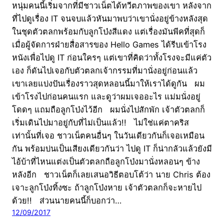
หนุ่มคนนี้เริ่มจากที่มีชาวเน็ตได้ทวีตภาพของเขา หลังจาก
ที่ไปดูเรื่อง IT จนจบแล้วหันมาพบว่าเขานั่งอยู่ข้างหลังสุด
ในชุดตัวตลกพร้อมกับลูกโป่งสีแดง แต่เรื่องมันพีคที่สุดก็
เมื่อผู้จัดการฝ่ายสื่อสารของ Hello Games ได้รีบเข้าโรง
หนังเพื่อไปดู IT ก่อนใครๆ แต่เขาที่คิดว่าทั้งโรงจะมีแค่ตัว
เอง ก็ดันไปเจอกับตัวตลกเจ้ากรรมที่มานั่งอยู่ก่อนแล้ว
เขาเลยแบ่งปันเรื่องราวสุดหลอนนี้มาให้เราได้ดูกัน ผม
เข้าโรงไปก่อนคนแรก และดูว่าผมเจออะไร แม่มนั่งอยู่
โดดๆ แถมถือลูกโป่งไว้อีก ผมนั่งไปสักพัก เจ้าตัวตลกก็
เริ่มเดินไปมาอยู่กับที่ไม่เป็นแล้ว!! ไม่ใช่แค่ตาคริส
เท่านั้นที่เจอ ชาวเน็ตคนอื่นๆ ในวันเดียวกันก็เจอเหมือน
กัน พร้อมบ่นเป็นเสียงเดียวกันว่า ไปดู IT ก็น่ากลัวแล้วยังมี
ไอ้บ้าที่ไหนแต่งเป็นตัวตลกถือลูกโป่งมานั่งหลอนๆ ข้าง
หลังอีก ชาวเน็ตก็เลยเสนอวิธีตอบโต้ว่า นาย Chris ต้อง
เจาะลูกโป่งทิ้งซะ ถ้าลูกโป่งหาย เจ้าตัวตลกก็จะหายไป
ด้วย!! ส่วนนายคนนี้ก็บอกว่า…
12/09/2017