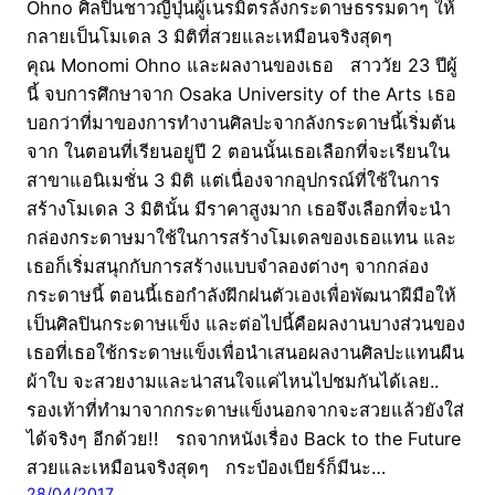
Ohno ศิลปินชาวญี่ปุ่นผู้เนรมิตรลังกระดาษธรรมดาๆ ให้
กลายเป็นโมเดล 3 มิติที่สวยและเหมือนจริงสุดๆ
คุณ Monomi Ohno และผลงานของเธอ สาววัย 23 ปีผู้
นี้ จบการศึกษาจาก Osaka University of the Arts เธอ
บอกว่าที่มาของการทำงานศิลปะจากลังกระดาษนี้เริ่มต้น
จาก ในตอนที่เรียนอยู่ปี 2 ตอนนั้นเธอเลือกที่จะเรียนใน
สาขาแอนิเมชั่น 3 มิติ แต่เนื่องจากอุปกรณ์ที่ใช้ในการ
สร้างโมเดล 3 มิตินั้น มีราคาสูงมาก เธอจึงเลือกที่จะนำ
กล่องกระดาษมาใช้ในการสร้างโมเดลของเธอแทน และ
เธอก็เริ่มสนุกกับการสร้างแบบจำลองต่างๆ จากกล่อง
กระดาษนี้ ตอนนี้เธอกำลังฝึกฝนตัวเองเพื่อพัฒนาฝีมือให้
เป็นศิลปินกระดาษแข็ง และต่อไปนี้คือผลงานบางส่วนของ
เธอที่เธอใช้กระดาษแข็งเพื่อนำเสนอผลงานศิลปะแทนผืน
ผ้าใบ จะสวยงามและน่าสนใจแค่ไหนไปชมกันได้เลย..
รองเท้าที่ทำมาจากกระดาษแข็งนอกจากจะสวยแล้วยังใส่
ได้จริงๆ อีกด้วย!! รถจากหนังเรื่อง Back to the Future
สวยและเหมือนจริงสุดๆ กระป๋องเบียร์ก็มีนะ…
28/04/2017