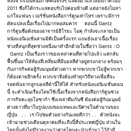
หลังจากเป็นหนังภาคคนจริงๆ แสดงมาแล้วสองภาคในปี
2011 ซึ่งก็ได้กระแสตอบรับไปค่อนข้างดี แต่อาจยังไม่สา
แก่ใจแฟนๆ เวอร์ชั่นหนังสือการ์ตูนเท่าไหร่ เพราะมีการ
ดัดแปลงเนื้อเรื่องไปมากพอสมควร ตอนนี้ Gantz
การ์ตูนชื่อดังของอาจารย์ฮิโรยะ โอคุ กำลังจะกลายเป็น
หนังแอนิเมชั่นสามมิติเป็นครั้งแรก แถมยังเอาเนื้อเรื่อง
ช่วงที่สนุกที่สุดช่วงหนึ่งมาทำอีกด้วยในชื่อว่า Gantz : O
Gantz เป็นเรื่องราวของเหล่าคนที่ตายไปแล้ว แต่กลับ
ฟื้นขึ้นมาให้ห้องสี่เหลี่ยมที่มีบอลสีดำอยู่ตรงกลาง พร้อมๆ
กับภารกิจต่อสู้กับมนุษย์ต่างดาว หากพวกเขาไม่สู้พวกเขา
ก็ต้องตายอีกครั้ง พวกเขาจึงต้องทำทุกวิถีทางเพื่อที่จะ
รอดพ้นจากลูกบอลสีดำนี้ให้ได้ สำหรับหนังแอนิเมชั่นตอน
นี้ จะดำเนินเรื่องโดยใช้เนื้อเรื่องจากหนังสือการ์ตูนช่วง
ภารกิจตะลุยโอซาก้า ซึ่งเหล่าทีมกันซึ ต้องต่อสู้กับมนุษย์
ต่างดาวที่มาในรูปแบบของเทพและปิศาจในตำนานของ
ญี่ปุ่น . . เราไปชมตัวอย่างกันเลยดีกว่า . . ตัวหนังจะ
เข้าฉายช่วงเดือนตุลาคมที่จะถึงนี้ที่ประเทศญี่ปุ่น ส่วนใน
ไทยนั้นยังไม่มีรายงานว่าค่ายไหนจะนำเข้ามา ไว้ถ้ามี