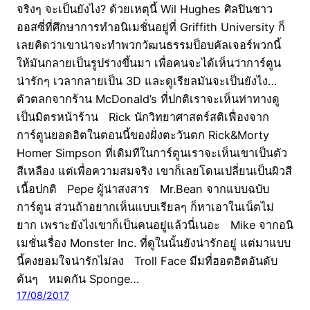
จริงๆ จะเป็นยังไง? ด้วยเหตุนี้ Wil Hughes ศิลปินชาว
ออสซี่ที่ศึกษาการทำอนิเมชั่นอยู่ที่ Griffith University ก็
เลยคิดว่าเขาน่าจะทำพวกวัฒนธรรมป็อบคัลเจอร์พวกนี้
ให้มันกลายเป็นรูปร่างขึ้นมา เพื่อคนจะได้เห็นว่าการ์ตูน
น่ารักๆ เวลากลายเป็น 3D และดูเรียลมันจะเป็นยังไง…
ตัวตลกจากร้าน McDonald’s ที่ปกติเราจะเห็นท่าทางดู
เป็นมิตรหน้าร้าน Rick นักวิทยาศาสตร์สติเฟื่องจาก
การ์ตูนยอดฮิตในตอนนี้ของฝั่งตะวันตก Rick&Morty
Homer Simpson ที่เดิมทีในการ์ตูนเราจะเห็นเขาเป็นตัว
สีเหลือง แต่เพื่อความสมจริง เขาก็เลยโดนเปลี่ยนเป็นผิวสี
เนื้อปกติ Pepe ผู้น่าสงสาร Mr.Bean จากแบบฉบับ
การ์ตูน ส่วนถ้าอยากเห็นแบบเรียลๆ ก็หาเอาในเน็ตไม่
ยาก เพราะยังไงเขาก็เป็นคนอยู่แล้วนี่เนอะ Mike จากอนิ
เมชั่นเรื่อง Monster Inc. ที่ดูในนั้นยังน่ารักอยู่ แต่มาแบบ
นี้คงยอมใจน่ารักไม่ลง Troll Face มีมที่ฮอตฮิตอันดับ
ต้นๆ หมดกัน Sponge…
17/08/2017