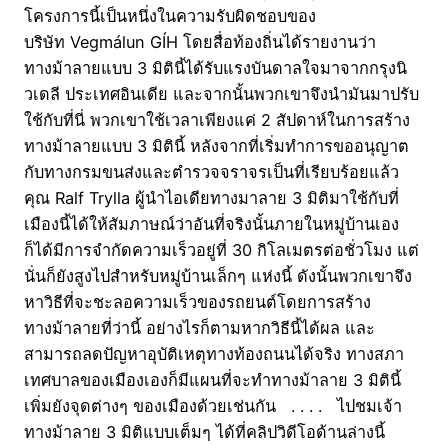
โครงการนี้เป็นหนึ่งในความรับผิดชอบของ
บริษัท Vegmálun GÍH โดยสื่อท้องถิ่นได้รายงานว่า
ทางม้าลายแบบ 3 มิตินี้ได้รับแรงบันดาลใจมาจากกรุงนิ
วเดลี ประเทศอินเดีย และจากนั้นพวกเขาจึงนำมันมาปรับ
ใช้กับที่นี่ พวกเขาใช้เวลาเพียงแค่ 2 สัปดาห์ในการสร้าง
ทางม้าลายแบบ 3 มิตินี้ หลังจากที่เริ่มทำการขออนุญาต
กับทางกรมขนส่งและตำรวจจราจรเป็นที่เรียบร้อยแล้ว
คุณ Ralf Trylla ผู้นำไอเดียทางมาลาย 3 มิติมาใช้กับที่
เมืองนี้ได้ให้สัมภาษณ์ว่าอันที่จริงนั้นภายในหมู่บ้านเอง
ก็ได้มีการจำกัดความเร็วอยู่ที่ 30 กิโลเมตรต่อชั่วโมง แต่
นั่นก็ยังสูงไปสำหรับหมู่บ้านเล็กๆ แห่งนี้ ดังนั้นพวกเขาจึง
หาวิธีที่จะชะลอความเร็วของรถยนต์โดยการสร้าง
ทางม้าลายที่ว่านี้ อย่างไรก็ตามหากวิธีนี้ได้ผล และ
สามารถลดปัญหาอุบัติเหตุทางท้องถนนได้จริง ทางสภา
เทศบาลของเมืองเองก็มีแผนที่จะทำทางม้าลาย 3 มิตินี้
เพิ่มยังจุดต่างๆ ของเมืองด้วยเช่นกัน . . . . ไปชมเจ้า
ทางม้าลาย 3 มิติแบบเต็มๆ ได้ที่คลิปวิดีโอด้านล่างนี้