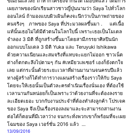
ขณะนี้แล้วล่ะ ถ้าหากใครยังจำกันได้ เมื่อปีที่แล้ว ได้มีการ
เผยภาพของนักเรียนสาวชาวญี่ปุ่นนามว่า Saya ไปทั่วโลก
ออนไลน์ ถ้ามองแบบผิวเผินก็คงจะนึกว่าเป็นภาพถ่ายของ
คนจริงๆ ภาพของ Saya ที่ประมวลผลขึ้นมา . แต่เนื้อ
แท้นั้นเธอไม่ได้มีตัวตนในโลกใบนี้ เพราะเธอเป็นโมเดล
จำลอง 3 มิติ ที่ถูกสร้างขึ้นมาโดยสามีภรรยาศิลปินนัก
ออกแบบโมเดล 3 มิติ Yuka และ Teruyuki Ishikawa
ด้วยความเนียนและสมจริงที่แทบจะแยกไม่ออก ชาวเน็ต
ต่างก็ตกตะลึงไปตามๆ กัน #เหมียวเลเซอร์ เองก็ยังตกใจ
เลย แต่กระนั้นด้วยระยะเวลาที่ผ่านมานานจนครบปีแล้ว
ทางผู้สร้างก็ได้ทำการวางแผนสร้างเรื่องราวให้กับ Saya
โดยจะให้เธอนั้นเป็นตัวละครดำเนินเรื่องนั่นเอง ที่ต้องใช้
เวลานานกันหน่อยก็เป็นเพราะว่าด้วยงานที่จะต้องลงราย
ละเอียดเยอะ บวกกับงานประจำที่ต้องทำส่งลูกค้า โปรเจค
ของ Saya จึงเป็นเรื่องรองลงมาและจะสามารถสานงาน
ต่อได้ก็ตอนที่มีเวลาว่าง จนกระทั่งพวกเขาก็พร้อมที่จะเผย
โฉมของ Saya เวอร์ชั่น 2016 แล้ว …
13/09/2016