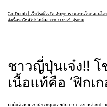
Skip
to
CatDumb | เว็บไซต์ไวรัล จับทุกกระแสบนโลกออนไลน์
content
ส่งเนื้อหาใหม่
โปรไฟล์
ออกจากระบบ
เข้าสู่ระบบ
ชาวญี่ปุ่นเจ๋ง!! 
เนื้อแท้คือ ‘ฟิกเก
ปกติแล้วพวกเรามักจะคุณเคยกับการวาดภาพด้วยปากกาหรื