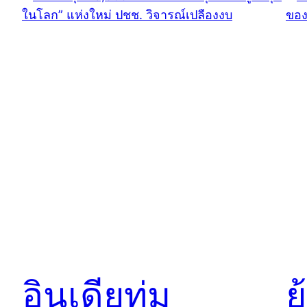
อินเดียทุ่ม
ย