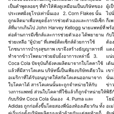
เป็นคำพูดลอยๆ ที่ทำให้ฟังดูเหมือนเป็นบริษัทของ
ผู้เ
ประเทศฝั่งยุโรปเท่านั้นเอง 2. Corn Flakes นั้น
ไปน
ถูกผลิตมาเพื่อหยุดยั้งการช่วยตัวเองและการมีเซ็ก
ก็เ
ส์ที่มากเกินไป John Harvey Kellogg นายแพทย์ที่
พร้
ต่อต้านการมีเซ็กส์และการช่วยตัวเอง ได้พยายาม
กับ
ช่วยเหลือ “ผู้ป่วย” ที่เสพย์ติดเซ็กส์ด้วยการใช้
ต้อ
โภชนาการบำรุงสุขภาพ เขาจึงสร้างธัญญาหารที่
แดง
ทำจากข้าวโพดมาช่วยยับยั้งอาการเหล่านี้ 3.
แน่
Coca Cola ปัจจุบันก็ยังคงผลิตมาจากใบโคคาใช้
เต้
แล้วที่มีสารโคเคน บริษัทนี้เป็นเพียงบริษัทเดียวใน
เขา
อเมริกาที่ได้รับอนุญาตให้สกัดโคเคนออกมาจาก
นั่
ใบโคคาได้ สารโคเคนนั้นจะถูกจำหน่ายให้กับ
ข่า
วงการแพทย์ ส่วนใบโคคาที่ใช้แล้วก็ถูกจำหน่ายให้
พิธี
กับบริษัท Coca Cola นั่นเอง 4. Puma และ
โธม
Adidas ถูกก่อตั้งขึ้นโดยสองพี่น้องท้องเดียวกัน ทั้ง
อเม
คู่เริ่มก่อตั้งบริษัทผลิตรองเท้าด้วยกันแต่สุดท้ายก็
สัม