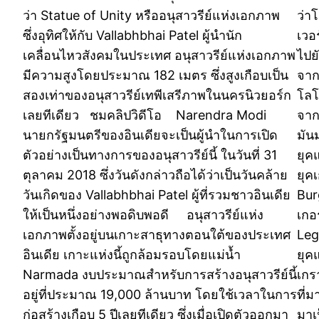
ว่า Statue of Unity หรืออนุสาวรีย์แห่งเอกภาพ
ว่าโ
ซึ่งอุทิศให้กับ Vallabhbhai Patel ผู้นำนัก
เวอ
เคลื่อนไหวสังคมในประเทศ อนุสาวรีย์แห่งเอกภาพ
ไปย
มีความสูงโดยประมาณ 182 เมตร ซึ่งสูงเกือบเป็น
จาก
สองเท่าของอนุสาวรีย์เทพีเสรีภาพในนครนิวยอร์ก
โลโ
เลยทีเดียว ชมคลิปวิดีโอ Narendra Modi
จาก
นายกรัฐมนตรีของอินเดียจะเป็นผู้นำในการเปิด
มัน
ตัวอย่างเป็นทางการของอนุสาวรีย์นี้ ในวันที่ 31
ยุค
ตุลาคม 2018 ซึ่งวันดังกล่าวถือได้ว่าเป็นวันคล้าย
ยุค
วันเกิดของ Vallabhbhai Patel ผู้ที่รวมชาวอินเดีย
Bur
ให้เป็นหนึ่งอย่างพอดิบพอดี อนุสาวรีย์แห่ง
เกอ
เอกภาพตั้งอยู่บนเกาะสาธุทางตอนใต้ของประเทศ
Leg
อินเดีย เกาะแห่งนี้ถูกล้อมรอบโดยแม่น้ำ
ยุค
Narmada งบประมาณสำหรับการสร้างอนุสาวรีย์นี้
เกร
อยู่ที่ประมาณ 19,000 ล้านบาท โดยใช้เวลาในการ
ที่
ก่อสร้างเกือบ 5 ปีเลยทีเดียว ซึ่งเมื่อเปิดตัวออกมา
มาเ