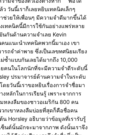
นความจำของตัวเองต่างหาก พอได้
้ว วันนี้เราก็เลยหยิบเทคนิคเล็กๆ
มาช่วยให้เพื่อนๆ มีความจำดีมากขึ้นได้
่งเทคนิคนี้มีการใช้กันอย่างแพร่หลาย
งขันกันด้านความจำเลย Kevin
็นคนแนะนำเทคนิคพวกนี้มาเอง เขา
มารถจำค่าพาย ซึ่งเป็นเลขทศนิยมเรียง
่ไม่ซ้ำแบบกันเลยได้มากถึง 10,000
อยคนในโลกนักที่จะมีความจำดีระดับนี้
sley ปรมาจารย์ด้านความจำในระดับ
ยวันนี้เราขอหยิบเรื่องการจำชื่อมา
ย่างหลักในการเรียนรู้ เพราะจากการ
วามหลงลืมของชาวอเมริกัน 800 คน
ี่พวกเขาหลงลืมบ่อยที่สุดก็คือชื่อคน
งต้น Horsley อธิบายว่าข้อมูลที่เรารับรู้
์เซ็นต์นั้นมักจะมาจากภาพ ดังนั้นเราจึง