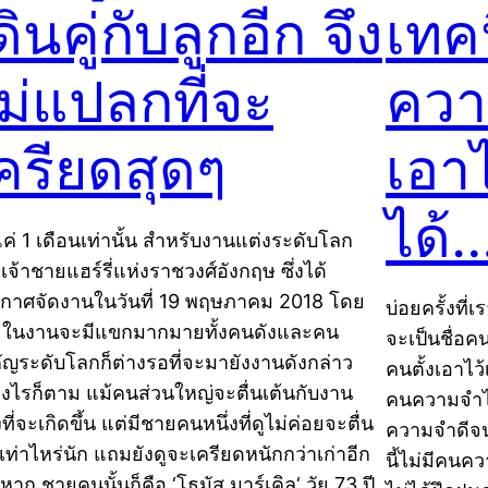
ดินคู่กับลูกอีก จึง
เทค
ม่แปลกที่จะ
ควา
ครียดสุดๆ
เอา
ได้
แค่ 1 เดือนเท่านั้น สำหรับงานแต่งระดับโลก
เจ้าชายแฮร์รี่แห่งราชวงศ์อังกฤษ ซึ่งได้
กาศจัดงานในวันที่ 19 พฤษภาคม 2018 โดย
บ่อยครั้งที่
ในงานจะมีแขกมากมายทั้งคนดังและคน
จะเป็นชื่อคน
ัญระดับโลกก็ต่างรอที่จะมายังงานดังกล่าว
คนตั้งเอาไว
างไรก็ตาม แม้คนส่วนใหญ่จะตื่นเต้นกับงาน
คนความจำไม
ที่จะเกิดขึ้น แต่มีชายคนหนึ่งที่ดูไม่ค่อยจะตื่น
ความจำดีจน
นเท่าไหร่นัก แถมยังดูจะเครียดหนักกว่าเก่าอีก
นี้ไม่มีคนค
หาก ชายคนนั้นก็คือ ‘โธมัส มาร์เคิล‘ วัย 73 ปี