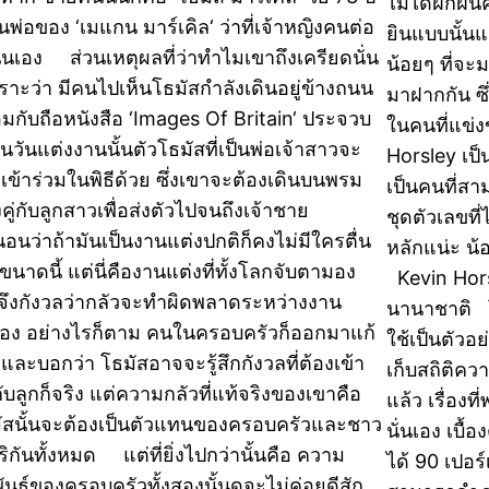
ไม่ได้ฝึกฝ
ป็นพ่อของ ‘เมแกน มาร์เคิล‘ ว่าที่เจ้าหญิงคนต่อ
ยินแบบนั้นแล
ั่นเอง ส่วนเหตุผลที่ว่าทำไมเขาถึงเครียดนั่น
น้อยๆ ที่จะ
พราะว่า มีคนไปเห็นโธมัสกำลังเดินอยู่ข้างถนน
มาฝากกัน ซึ
อมกับถือหนังสือ ‘Images Of Britain‘ ประจวบ
ในคนที่แข่
ในวันแต่งงานนั้นตัวโธมัสที่เป็นพ่อเจ้าสาวจะ
Horsley เป
งเข้าร่วมในพิธีด้วย ซึ่งเขาจะต้องเดินบนพรม
เป็นคนที่สา
คู่กับลูกสาวเพื่อส่งตัวไปจนถึงเจ้าชาย
ชุดตัวเลขที
นอนว่าถ้ามันเป็นงานแต่งปกติก็คงไม่มีใครตื่น
หลักแน่ะ น้
นขนาดนี้ แต่นี่คืองานแต่งที่ทั้งโลกจับตามอง
Kevin Hor
จึงกังวลว่ากลัวจะทำผิดพลาดระหว่างงาน
นานาชาติ โด
นเอง อย่างไรก็ตาม คนในครอบครัวก็ออกมาแก้
ใช้เป็นตัวอ
วและบอกว่า โธมัสอาจจะรู้สึกกังวลที่ต้องเข้า
เก็บสถิติค
กับลูกก็จริง แต่ความกลัวที่แท้จริงของเขาคือ
แล้ว เรื่องท
ัสนั้นจะต้องเป็นตัวแทนของครอบครัวและชาว
นั่นเอง เบื้อ
ริกันทั้งหมด แต่ที่ยิ่งไปกว่านั้นคือ ความ
ได้ 90 เปอร
พันธ์ของครอบครัวทั้งสองนั้นดูจะไม่ค่อยดีสัก