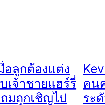
มื่อลูกต้องแต่ง
Kev
ับเจ้าชายแฮร์รี่
คนค
ถมถูกเชิญไป
ระด