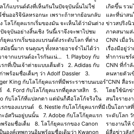
ลโก้แบรนด์ดังที่เห็นกันในปัจจุบันนั้นไม่ใช่
เกิดขึ้น รว
ร์ชั่นออริจินัลหรอกนะ เพราะถ้าหากย้อนกลับ
และที่น่าสน
ัง โลโก้ยุคแรกเริ่มของมัน จะเห็นได้ว่ามันต่าง
ข่าวสปริงน
ปัจจุบันอย่างสิ้นเชิง วันนี้เราจึงจะพาไปชม
ภาคสนามส่
ก้ยุคแรกเริ่มของแบรนด์ดังระดับโลก ที่ต่าง
CNN เมื่อวั
สมัยนี้มาก จนคุณๆ ทั้งหลายอาจจำไม่ได้ว่า
เรื่องมีอยู่
มาจากแบรนด์อะไรกันแน่… 1. Playboy กับ
ทำการแชร์ค
แรกที่เป็นเจ้าต่ายแบบเต็มตัว 2. Adidas กับ
CNN ที่กำล
เก่าพร้อมชื่อเต็มๆ ว่า Adolf Dassler 3.
คนหายตัวเข
ger King กับโลโก้ยุคแรกที่มีพระราชาบนเบอร์
“CNN สื่อร
ร์ 4. Ford กับโลโก้ยุคแรกที่ดูคลาสสิก 5.
โดยใช้นักข
o กับโลโก้ที่แปลกตา แต่มันก็คือโลโก้จริงใน
สนใจรายงานข
แรกของแบรนด์ 6. Nestle กับโลโก้ยุคแรกที่มี
เป็นโอกาสที่
าะอัศวินอยู่บนนั้น 7. Adobe กับโลโก้ยุคแรก
ระดับโลก วัน
มาพร้อมชื่อเต็ม 8. โลโก้ยุคแรกของ Canon
รายงานให้ C
ป็นองค์เทพกวนอิมพร้อมชื่อเดิมว่า Kwanon
ผู้สื่อข่าวส