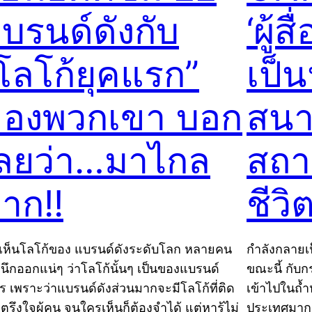
บรนด์ดังกับ
‘ผู้ส
โลโก้ยุคแรก”
เป็
องพวกเขา บอก
สนา
ลยว่า…มาไกล
สถา
าก!!
ชีวิ
่อเห็นโลโก้ของ แบรนด์ดังระดับโลก หลายคน
กำลังกลายเป็
งนึกออกแน่ๆ ว่าโลโก้นั้นๆ เป็นของแบรนด์
ขณะนี้ กับ
ร เพราะว่าแบรนด์ดังส่วนมากจะมีโลโก้ที่ติด
เข้าไปในถ้ำ
ตรึงใจผู้คน จนใครเห็นก็ต้องจำได้ แต่หารู้ไม่
ประเทศมากม