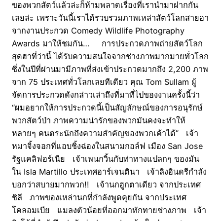
ของพวกสัตว์แล้วล่ะก็ห้ามพลาดเรื่องที่เรานำมาฝากกัน
เลยล่ะ เพราะวันนี้เราได้รวบรวมภาพเหล่าสัตว์โลกสายฮา
จากงานประกวด Comedy Wildlife Photography
Awards มาให้ชมกัน… การประกวดภาพถ่ายสัตว์โลก
สุดฮาที่ว่านี้ ได้รับความสนใจจากช่างภาพมากมายทั่วโลก
ซึ่งในปีที่ผ่านมามีภาพที่ส่งเข้าประกวดมากถึง 2,200 ภาพ
จาก 75 ประเทศทั่วโลกเลยทีเดียว คุณ Tom Sullam ผู้
จัดการประกวดดังกล่าวเล่าถึงที่มาที่ไปของงานครั้งนี้ว่า
“ผมอยากให้การประกวดนี้เป็นสัญลักษณ์ของการอนุรักษ์
พวกสัตว์ป่า ภาพความน่ารักของพวกมันคงจะทำให้
หลายๆ คนตระนักถึงความสำคัญของพวกเค้าได้” เจ้า
หมาจิ้งจอกที่แอบชิ้งฉ่องในสนามกอล์ฟ เมือง San Jose
รัฐแคลิฟอร์เนีย เจ้าเพนกวิ้นกับท่าทางแปลกๆ ของมัน
ใน Isla Martillo ประเทศอาร์เจนตินา เจ้าลิงอินดรีกำลัง
บอกว่าสบายมากพวก!! เจ้านกฮูกตาเดียว จากประเทศ
ชิลี ภาพของเหล่านกที่กำลังพูดคุยกัน จากประเทศ
โคลอมเบีย แมลงตัวน้อยที่ออกมาทักทายช่างภาพ เจ้า