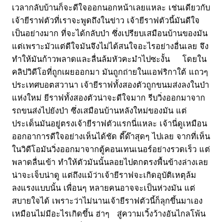
เวลากลับบ้านก็จะดีใจออกนอกหน้าเลยแหละ เช่นเดียวกับ
เจ้ายีราฟตัวที่เราจะพูดถึงในข่าว เจ้ายีราฟตัวนี้มันดีใจ
เป็นอย่างมาก ที่จะได้กลับป่า ซึ่งเปรียบเสมือนบ้านของมัน
แต่เพราะมัวแต่ดีใจมันจึงไม่ได้สนใจอะไรอย่างอื่นเลย จึง
ทำให้มันก้าวพลาดและลื่นล้มหัวคะมำไปซะงั้น โดยใน
คลิปวิดีโอที่ถูกเผยออกมา มันถูกถ่ายในแอฟริกาใต้ แถวๆ
ประเทศบอตสวานา เจ้ายีราฟทั้งสองตัวถูกขนมส่งลงในป่า
แห่งใหม่ ยีราฟทั้งสองตัวน่าจะดีใจมาก รีบวิ่งออกมาจาก
รถขนส่งไปยังป่า ซึ่งเสมือนบ้านหลังใหม่ของมัน แต่
ประเด็นมันอยู่ตรงเจ้ายีราฟตัวแรกนี่แหละ เจ้านี่ดูเหมือน
ออกอาการดีใจอย่างเห็นได้ชัด ดี๊ด๊าสุดๆ ไปเลย จากที่เห็น
ในวิดีโอมันวิ่งออกมาจากตู้คอนเทนเนอร์อย่างรวดเร็ว แต่
พลาดลื่นเข้า ทำให้ตัวมันนั้นลอยไปตกตรงพื้นข้างล่างเลย
น่าจะเจ็บน่าดู แต่ถึงแม้ว่าเจ้ายีราฟจะเกิดอุบัติเหตุล้ม
ลงแรงแบบนั้น เพื่อนๆ หลายคนอาจจะเป็นห่วงมัน แต่
สบายใจได้ เพราะว่าไม่นานเจ้ายีราฟตัวนี้ก็ลุกขึ้นมาเอง
เหมือนไม่มีอะไรเกิดขึ้น ฮ่าๆ สู่ความเวิ้งว้างอันไกลโพ้น