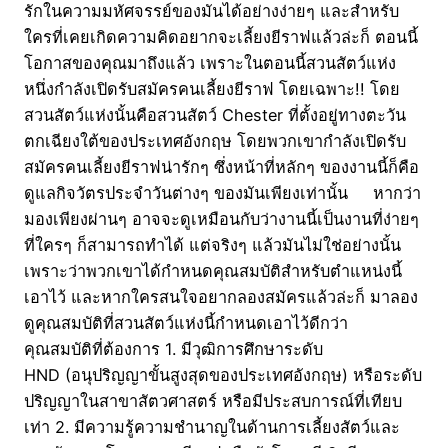
รักในความมหัศจรรย์ของมันได้อย่างง่ายๆ และสำหรับ
ใครที่เคยเกิดความคิดอยากจะเลี้ยงยีราฟแล้วล่ะก็ ตอนนี้
โอกาสของคุณมาถึงแล้ว เพราะในตอนนี้สวนสัตว์แห่ง
หนึ่งกำลังเปิดรับสมัครคนเลี้ยงยีราฟ โดยเฉพาะ!! โดย
สวนสัตว์แห่งนั้นคือสวนสัตว์ Chester ที่ตั้งอยู่ทางตะวัน
ตกเฉียงใต้ของประเทศอังกฤษ โดยพวกเขากำลังเปิดรับ
สมัครคนเลี้ยงยีราฟน่ารักๆ ซึ่งหน้าที่หลักๆ ของงานนี้ก็คือ
ดูแลกิจวัตรประจำวันต่างๆ ของมันเพียงเท่านั้น หากว่า
มองเพียงผ่านๆ อาจจะดูเหมือนกับว่างานนี้เป็นงานที่ง่ายๆ
ที่ใครๆ ก็สามารถทำได้ แต่จริงๆ แล้วมันไม่ใช่อย่างนั้น
เพราะว่าพวกเขาได้กำหนดคุณสมบัติสำหรับตำแหน่งนี้
เอาไว้ และหากใครสนใจอยากลองสมัครแล้วล่ะก็ มาลอง
ดูคุณสมบัติที่สวนสัตว์แห่งนี้กำหนดเอาไว้ดีกว่า
คุณสมบัติที่ต้องการ 1. มีวุฒิการศึกษาระดับ
HND (อนุปริญญาขั้นสูงสุดของประเทศอังกฤษ) หรือระดับ
ปริญญาในสาขาสัตวศาสตร์ หรือมีประสบการณ์ที่เทียบ
เท่า 2. มีความรู้ความชำนาญในด้านการเลี้ยงสัตว์และ