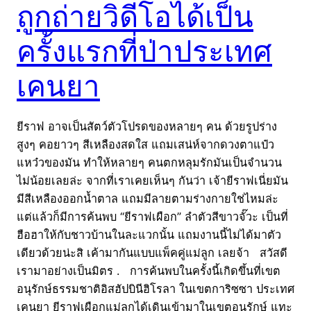
ถูกถ่ายวิดีโอได้เป็น
ครั้งแรกที่ป่าประเทศ
เคนยา
ยีราฟ อาจเป็นสัตว์ตัวโปรดของหลายๆ คน ด้วยรูปร่าง
สูงๆ คอยาวๆ สีเหลืองสดใส แถมเสน่ห์จากดวงตาแป๋ว
แหว๋วของมัน ทำให้หลายๆ คนตกหลุมรักมันเป็นจำนวน
ไม่น้อยเลยล่ะ จากที่เราเคยเห็นๆ กันว่า เจ้ายีราฟเนี่ยมัน
มีสีเหลืองออกน้ำตาล แถมมีลายตามร่างกายใช่ไหมล่ะ
แต่แล้วก็มีการค้นพบ “ยีราฟเผือก” ลำตัวสีขาวจั๊วะ เป็นที่
ฮือฮาให้กับชาวบ้านในละแวกนั้น แถมงานนี้ไม่ได้มาตัว
เดียวด้วยน่ะสิ เค้ามากันแบบแพ็คคู่แม่ลูก เลยจ้า สวัสดี
เรามาอย่างเป็นมิตร . การค้นพบในครั้งนี้เกิดขึ้นที่เขต
อนุรักษ์ธรรมชาติอิสฮัปบินีฮิโรลา ในเขตการิซซา ประเทศ
เคนยา ยีราฟเผือกแม่ลูกได้เดินเข้ามาในเขตอนุรักษ์ แทะ