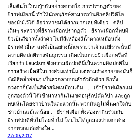
เล็มต้นใบใบหญ้ากันอย่างสบายใจ การปรากฏตัวของ
ยีราฟเผือกนี้ ทำให้นักอนุรักษ์สามารถบันทึกคลิปวิดีโอ
ของมันไว้ได้ ถือว่าหาชมได้ยากมากเลยทีเดียว คลิป
เต็มๆ ระหว่างที่ยีราฟเผือกปรากฏตัว ยีราฟเผือกที่พบมี
ผิวเป็นสีขาวทั้งลำตัว ไม่มีสีเหลืองสีน้ำตาลเหมือนดั่ง
ยีราฟตัวอื่นๆ แต่ที่เป็นอย่างนี้ก็เพราะว่าเจ้าแม่ยีราฟนั้นมี
ความผิดปกติทางพันธุกรรม เกิดเป็นภาวะผิวเผือกหรือที่
เรียกว่า Leucism ซึ่งความผิดปกตินี้เป็นความผิดปกติใน
การสร้างเม็ดสีในบางส่วนเท่านั้น แต่ตามร่างกายของมันก็
ยังมีสีคล้ำอ่อนๆ เป็นลวดลายบนลำตัวอีกด้วย อีกทั้ง
ดวงตาก็ยังเป็นสีดำสนิทเหมือนเดิม . เจ้ายีราฟเผือกแม่
ลูกสองตัวนี้ ได้เข้ามาหากินในเขตอนุรักษ์สัตว์ป่า และถูก
พบเห็นโดยชาวบ้านในละแวกนั้น พวกมันดูไม่ตื่นตกใจกับ
ชาวบ้านแม้แต่น้อย . ยีราฟเผือกทั้งสองหากินร่วมกับ
ยีราฟปกติทั่วไปโดยทั่วไป โดยไม่ได้ถูกมองว่าแตกต่าง
จากพวกแต่อย่างใด…
27/09/2017