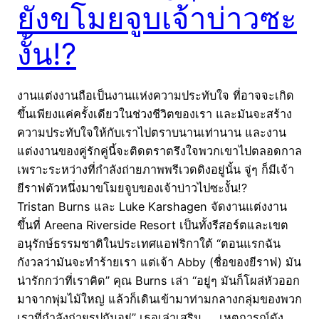
ยังขโมยจูบเจ้าบ่าวซะ
งั้น!?
งานแต่งงานถือเป็นงานแห่งความประทับใจ ที่อาจจะเกิด
ขึ้นเพียงแค่ครั้งเดียวในช่วงชีวิตของเรา และมันจะสร้าง
ความประทับใจให้กับเราไปตราบนานเท่านาน และงาน
แต่งงานของคู่รักคู่นี้จะติดตราตรึงใจพวกเขาไปตลอดกาล
เพราะระหว่างที่กำลังถ่ายภาพพรีเวดดิงอยู่นั้น จู่ๆ ก็มีเจ้า
ยีราฟตัวหนึ่งมาขโมยจูบของเจ้าบ่าวไปซะงั้น!?
Tristan Burns และ Luke Karshagen จัดงานแต่งงาน
ขึ้นที่ Areena Riverside Resort เป็นทั้งรีสอร์ตและเขต
อนุรักษ์ธรรมชาติในประเทศแอฟริกาใต้ “ตอนแรกฉัน
กังวลว่ามันจะทำร้ายเรา แต่เจ้า Abby (ชื่อของยีราฟ) มัน
น่ารักกว่าที่เราคิด” คุณ Burns เล่า “อยู่ๆ มันก็โผล่หัวออก
มาจากพุ่มไม้ใหญ่ แล้วก็เดินเข้ามาท่ามกลางกลุ่มของพวก
เราที่กำลังถ่ายรูปกันอยู่” เธอเล่าเสริม เหตุการณ์ดัง