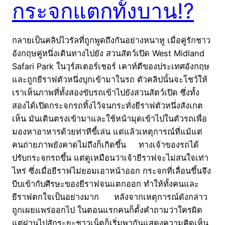
กระจกแตกทั้งบาน!?
กลายเป็นคลิปไวรัลที่ถูกพูดถึงกันอย่างหนาหู เมื่อคู่รักชาว
อังกฤษคู่หนึ่งเดินทางไปยัง สวนสัตว์เปิด West Midland
Safari Park ในวุร์สเตอร์เชอร์ เคาท์ตีของประเทศอังกฤษ
และถูกยีราฟตัวหนึ่งบุกเข้ามาในรถ ตัวคลิปนั้นจะโชว์ให้
เราเห็นภาพที่ทั้งสองขับรถเข้าไปยังสวนสัตว์เปิด ซึ่งทั้ง
สองได้เปิดกระจกรถทิ้งไว้จนกระทั่งยีราฟตัวหนึ่งสังเกต
เห็น มันเดินตรงเข้ามาและใช้หน้ามุดเข้าไปในตัวรถเพื่อ
มองหาอาหารด้วยท่าทีขี้เล่น แต่แล้วเหตุการณ์ที่แม้แต่
คนถ่ายภาพยังคาดไม่ถึงก็เกิดขึ้น ทางเจ้าของรถได้
ปรับกระจกรถขึ้น แต่ดูเหมือนว่าเจ้ายีราฟจะไม่สนใจเท่า
ไหร่ ซึ่งเมื่อยีราฟไม่ยอมเอาหน้าออก กระจกที่เลื่อนขึ้นจึง
บีบเข้ากับศีรษะของยีราฟจนแตกออก ทำให้ทั้งคนและ
ยีราฟตกใจเป็นอย่างมาก หลังจากเหตุการณ์ดังกล่าว
ถูกเผยแพร่ออกไป ในตอนแรกคนก็ตั้งคำถามว่าใครผิด
แต่ผ่านไปสักระยะชาวเน็ตก็เริ่มพากันแสดงความคิดเห็น