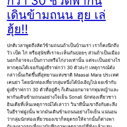
กว่า 30 ชีวิตพากัน
เดินข้ามถนน ฮุย เล่
ฮุ้ย!!
ปกติเวลาพูดถึงสัตว์ข้ามถนนถ้าเป็นบ้านเรา เราก็คงนึกถึง
วัว เป็ด ไก่ หรือสุนัขที่เราจะเห็นกันบ่อยๆ ส่วนถ้าเป็นเมือง
นอกก็อาจจะเป็นกวางหรือไก่งวงเท่านั้น แต่จะเป็นอย่างไร
หากคุณได้เจอกับฝูงยีราฟกว่า 30 ตัวล่ะ!! เหตุการณ์ดัง
กล่าวนั้นเกิดขึ้นที่อุทยานแห่งชาติ Maasai Mara ประเทศ
เคนย่า โดยนักท่องเที่ยวกลุ่มหนึ่งได้บังเอิญไปเจอเข้ากับ
ฝูงยีราฟกว่า 30 ตัวที่อยู่ดีๆ ก็เดินออกมาจากพุ่มหญ้าและ
พากันเดินข้ามถนนอย่างใจเย็น Sonali นักท่องเที่ยวชาว
อินเดียที่เห็นเหตุการณ์ได้เล่าว่า วินาทีนั้นเขาถึงกับตะลึง
ในยีราฟฝูงนั้น พวกมันเดินข้ามถนนอย่างใจเย็น แน่นอน
ว่ากลุ่มนักท่องเที่ยวของเขาก็หยุดรถให้จากนั้นก็ต่างพา
กันลงจากรถเพื่อมาบันทึกภาพเหตุการณ์ที่ฟังแล้วแสน