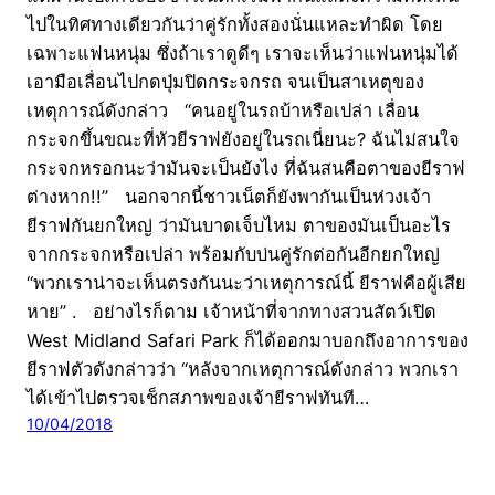
ไปในทิศทางเดียวกันว่าคู่รักทั้งสองนั่นแหละทำผิด โดย
เฉพาะแฟนหนุ่ม ซึ่งถ้าเราดูดีๆ เราจะเห็นว่าแฟนหนุ่มได้
เอามือเลื่อนไปกดปุ่มปิดกระจกรถ จนเป็นสาเหตุของ
เหตุการณ์ดังกล่าว “คนอยู่ในรถบ้าหรือเปล่า เลื่อน
กระจกขึ้นขณะที่หัวยีราฟยังอยู่ในรถเนี่ยนะ? ฉันไม่สนใจ
กระจกหรอกนะว่ามันจะเป็นยังไง ที่ฉันสนคือตาของยีราฟ
ต่างหาก!!” นอกจากนี้ชาวเน็ตก็ยังพากันเป็นห่วงเจ้า
ยีราฟกันยกใหญ่ ว่ามันบาดเจ็บไหม ตาของมันเป็นอะไร
จากกระจกหรือเปล่า พร้อมกับบ่นคู่รักต่อกันอีกยกใหญ่
“พวกเราน่าจะเห็นตรงกันนะว่าเหตุการณ์นี้ ยีราฟคือผู้เสีย
หาย” . อย่างไรก็ตาม เจ้าหน้าที่จากทางสวนสัตว์เปิด
West Midland Safari Park ก็ได้ออกมาบอกถึงอาการของ
ยีราฟตัวดังกล่าวว่า “หลังจากเหตุการณ์ดังกล่าว พวกเรา
ได้เข้าไปตรวจเช็กสภาพของเจ้ายีราฟทันที…
10/04/2018