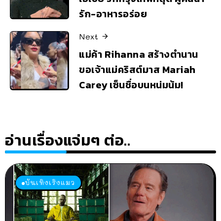
รัก-อาหารอร่อย
Next
แม่ค้า Rihanna สร้างตำนาน
ขอเจ้าแม่คริสต์มาส Mariah
Carey เซ็นชื่อบนหน่มน้ม!
อ่านเรื่องแจ่มๆ ต่อ..
บันเทิงเริงแมว