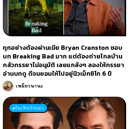
ทุกอย่างต้องผ่านเมีย Bryan Cranston ชอบ
บท Breaking Bad มาก แต่ต้องถ่ายไกลบ้าน
กลัวภรรยาไม่อนุมัติ เลยแกล้งๆ ลองให้ภรรยา
อ่านบทดู ดีจนยอมให้ไปอยู่นิวเม็กซิโก 6 ปี
เหมียวนานะ
บันเทิงเริงแมว