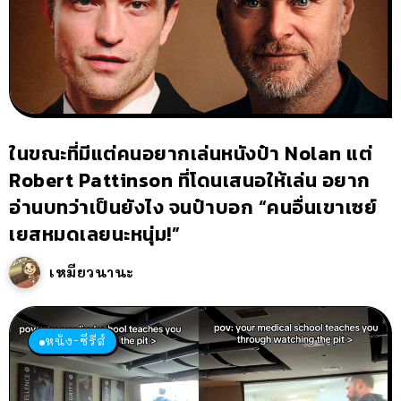
ในขณะที่มีแต่คนอยากเล่นหนังป๋า Nolan แต่
Robert Pattinson ที่โดนเสนอให้เล่น อยาก
อ่านบทว่าเป็นยังไง จนป๋าบอก “คนอื่นเขาเซย์
เยสหมดเลยนะหนุ่ม!”
เหมียวนานะ
หนัง-ซีรีส์