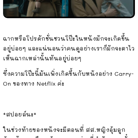
ฉากหรือโปรดักชั่นชวนโป๊ะในหนังมักจะเกิดขึ้น
อยู่บ่อยๆ และแน่นอนว่าคนดูอย่างเราก็มักจะตาไว
เห็นฉากเหล่านั้นทันอยู่บ่อยๆ
ซึ่งความโป๊ะนี้มันเพิ่งเกิดขึ้นกับหนังอย่าง Carry-
On ของทาง Netflix ค่ะ
*สปอยล์นะ*
ในช่วงท้ายของหนังจะมีตอนที่ สส.หญิงอุ้มลูก