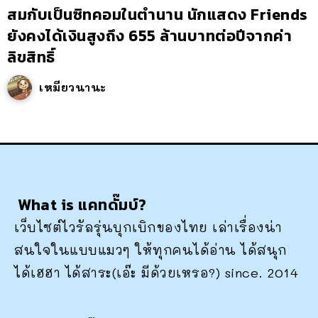
สมกับเป็นซิทคอมในตำนาน นักแสดง Friends
ยังคงได้เงินสูงถึง 655 ล้านบาทต่อปีจากค่า
ลิขสิทธิ์
เหมียวนานะ
What is แคทดั๊มบ์?
เว็บไซต์ไวรัลรุ่นบุกเบิกของไทย เล่าเรื่องน่า
สนใจในแบบแมวๆ ให้ทุกคนได้อ่าน ได้สนุก
ได้เฮฮา ได้สาระ(เอ๊ะ มีด้วยเหรอ?) since. 2014