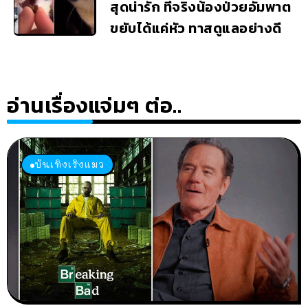
สุดน่ารัก ที่จริงน้องป่วยอัมพาต
ขยับได้แค่หัว ทาสดูแลอย่างดี
อ่านเรื่องแจ่มๆ ต่อ..
บันเทิงเริงแมว