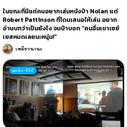
ในขณะที่มีแต่คนอยากเล่นหนังป๋า Nolan แต่
Robert Pattinson ที่โดนเสนอให้เล่น อยาก
อ่านบทว่าเป็นยังไง จนป๋าบอก “คนอื่นเขาเซย์
เยสหมดเลยนะหนุ่ม!”
เหมียวนานะ
หนัง-ซีรีส์