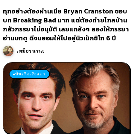
ทุกอย่างต้องผ่านเมีย Bryan Cranston ชอบ
บท Breaking Bad มาก แต่ต้องถ่ายไกลบ้าน
กลัวภรรยาไม่อนุมัติ เลยแกล้งๆ ลองให้ภรรยา
อ่านบทดู ดีจนยอมให้ไปอยู่นิวเม็กซิโก 6 ปี
เหมียวนานะ
บันเทิงเริงแมว