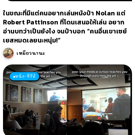
ในขณะที่มีแต่คนอยากเล่นหนังป๋า Nolan แต่
Robert Pattinson ที่โดนเสนอให้เล่น อยาก
อ่านบทว่าเป็นยังไง จนป๋าบอก “คนอื่นเขาเซย์
เยสหมดเลยนะหนุ่ม!”
เหมียวนานะ
หนัง-ซีรีส์