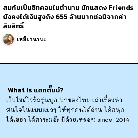
สมกับเป็นซิทคอมในตำนาน นักแสดง Friends
ยังคงได้เงินสูงถึง 655 ล้านบาทต่อปีจากค่า
ลิขสิทธิ์
เหมียวนานะ
What is แคทดั๊มบ์?
เว็บไซต์ไวรัลรุ่นบุกเบิกของไทย เล่าเรื่องน่า
สนใจในแบบแมวๆ ให้ทุกคนได้อ่าน ได้สนุก
ได้เฮฮา ได้สาระ(เอ๊ะ มีด้วยเหรอ?) since. 2014