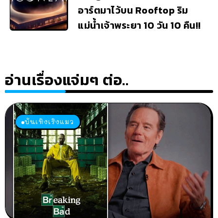
อาร์ตมาไว้บน Rooftop ริม
แม่น้ำเจ้าพระยา 10 วัน 10 คืน!!
อ่านเรื่องแจ่มๆ ต่อ..
บันเทิงเริงแมว