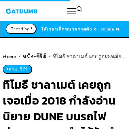
ร้านอาหารในนิวยอร์กประกาศปิดตัวลง หลังอยู่มานานกว่า 45 ปี ติดป้ายขอบคุณลูกค้าทุกคน แถมสูตรทำไวท์ซอสให้แบบจัดเต็ม
สาวญี่ปุ่นโดนแมวตัวเองกัด ไม่ได้ไปหาหมอตั้งแต่เนิ่นๆ สุดท้ายขาบวม กลายเป็นโรคเนื้อเน่า เตือนทาสแมวทั้งหลายให้ระวัง
Trending!!
ได้เวลาเด็กหนวดรวมตัว RF Online Next เปิดให้เล่นแล้ว เกม Sci-Fi MMORPG ระดับตำนาน เล่นได้ทั้งมือถือและ PC
ร้านอาหารในนิวยอร์กประกาศปิดตัวลง หลังอยู่มานานกว่า 45 ปี ติดป้ายขอบคุณลูกค้าทุกคน แถมสูตรทำไวท์ซอสให้แบบจัดเต็ม
สาวญี่ปุ่นโดนแมวตัวเองกัด ไม่ได้ไปหาหมอตั้งแต่เนิ่นๆ สุดท้ายขาบวม กลายเป็นโรคเนื้อเน่า เตือนทาสแมวทั้งหลายให้ระวัง
Home
หนัง-ซีรีส์
ทิโมธี ชาลาเมต์ เคยถูกเจอเมื่อ 2018 กำลังอ่านนิยาย DUNE บนรถไฟ ก่อนมาแสดงนำ ได้รับคำชมล้นหลาม
/
/
หนัง-ซีรีส์
ทิโมธี ชาลาเมต์ เคยถูก
เจอเมื่อ 2018 กำลังอ่าน
นิยาย DUNE บนรถไฟ