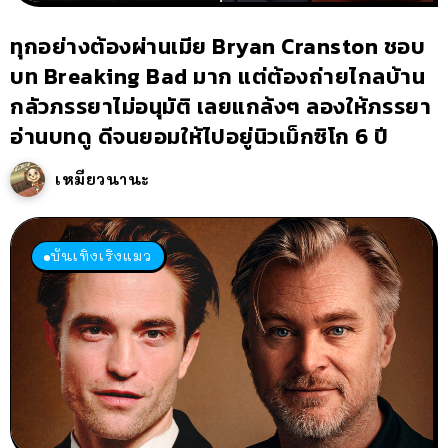
ทุกอย่างต้องผ่านเมีย Bryan Cranston ชอบ
บท Breaking Bad มาก แต่ต้องถ่ายไกลบ้าน
กลัวภรรยาไม่อนุมัติ เลยแกล้งๆ ลองให้ภรรยา
อ่านบทดู ดีจนยอมให้ไปอยู่นิวเม็กซิโก 6 ปี
เหมียวนานะ
บันเทิงเริงแมว