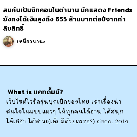
สมกับเป็นซิทคอมในตำนาน นักแสดง Friends
ยังคงได้เงินสูงถึง 655 ล้านบาทต่อปีจากค่า
ลิขสิทธิ์
เหมียวนานะ
What is แคทดั๊มบ์?
เว็บไซต์ไวรัลรุ่นบุกเบิกของไทย เล่าเรื่องน่า
สนใจในแบบแมวๆ ให้ทุกคนได้อ่าน ได้สนุก
ได้เฮฮา ได้สาระ(เอ๊ะ มีด้วยเหรอ?) since. 2014