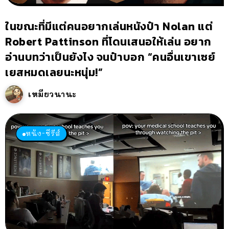
ในขณะที่มีแต่คนอยากเล่นหนังป๋า Nolan แต่
Robert Pattinson ที่โดนเสนอให้เล่น อยาก
อ่านบทว่าเป็นยังไง จนป๋าบอก “คนอื่นเขาเซย์
เยสหมดเลยนะหนุ่ม!”
เหมียวนานะ
หนัง-ซีรีส์