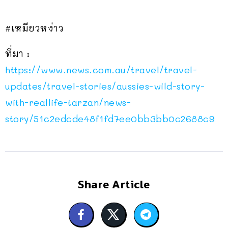
#เหมียวหง่าว
ที่มา :
https://www.news.com.au/travel/travel-
updates/travel-stories/aussies-wild-story-
with-reallife-tarzan/news-
story/51c2edcde48f1fd7ee0bb3bb0c2688c9
Share Article