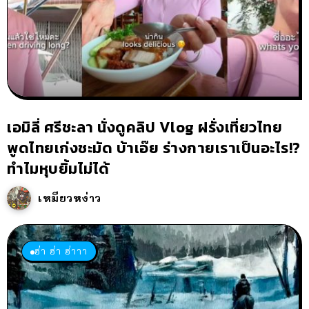
เอมิลี่ ศรีชะลา นั่งดูคลิป Vlog ฝรั่งเที่ยวไทย
พูดไทยเก่งชะมัด บ้าเอ๊ย ร่างกายเราเป็นอะไร!?
ทำไมหุบยิ้มไม่ได้
เหมียวหง่าว
ฮ่า ฮ่า ฮ่าาา