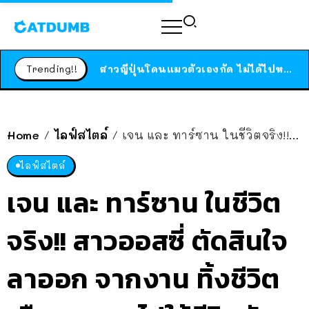
ร้านอาหารในนิวยอร์กประกาศปิดตัวลง หลังอยู่มานานกว่า 45 ปี ติดป้ายขอบคุณลูกค้าทุกคน แถมสูตรทำไวท์ซอสให้แบบจัดเต็ม
สาวญี่ปุ่นโดนแมวตัวเองกัด ไม่ได้ไปหาหมอตั้งแต่เนิ่นๆ สุดท้ายขาบวม กลายเป็นโรคเนื้อเน่า เตือนทาสแมวทั้งหลายให้ระวัง
Trending!!
ได้เวลาเด็กหนวดรวมตัว RF Online Next เปิดให้เล่นแล้ว เกม Sci-Fi MMORPG ระดับตำนาน เล่นได้ทั้งมือถือและ PC
ร้านอาหารในนิวยอร์กประกาศปิดตัวลง หลังอยู่มานานกว่า 45 ปี ติดป้ายขอบคุณลูกค้าทุกคน แถมสูตรทำไวท์ซอสให้แบบจัดเต็ม
สาวญี่ปุ่นโดนแมวตัวเองกัด ไม่ได้ไปหาหมอตั้งแต่เนิ่นๆ สุดท้ายขาบวม กลายเป็นโรคเนื้อเน่า เตือนทาสแมวทั้งหลายให้ระวัง
Home
ไลฟ์สไตล์
เจน และ ทาร์ซาน ในชีวิตจริง!! สาวออสซี่ ตัดสินใจลาออก จากงาน ทิ้งชีวิตเมืองหลวง ไปใช้ชีวิตกับหนุ่มชนเผ่าในป่าแอมะซอน
/
/
ไลฟ์สไตล์
เจน และ ทาร์ซาน ในชีวิต
จริง!! สาวออสซี่ ตัดสินใจ
ลาออก จากงาน ทิ้งชีวิต