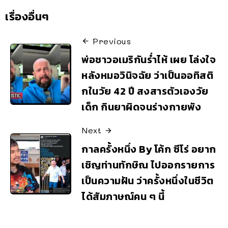
เรื่องอื่นๆ
Previous
พ่อชาวอเมริกันร่ำไห้ เผย โล่งใจ
หลังหมอวินิจฉัย ว่าเป็นออทิสติ
กในวัย 42 ปี สงสารตัวเองวัย
เด็ก กินยาผิดจนร่างกายพัง
Next
กาลครั้งหนึ่ง By โค้ก ซีโร่ อยาก
เชิญท่านทักษิณ ไปออกรายการ
เป็นความฝัน ว่าครั้งหนึ่งในชีวิต
ได้สัมภาษณ์คน ๆ นี้