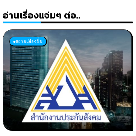
อ่านเรื่องแจ่มๆ ต่อ..
สยามเมืองยิ้ม