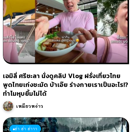
เอมิลี่ ศรีชะลา นั่งดูคลิป Vlog ฝรั่งเที่ยวไทย
พูดไทยเก่งชะมัด บ้าเอ๊ย ร่างกายเราเป็นอะไร!?
ทำไมหุบยิ้มไม่ได้
เหมียวหง่าว
ฮ่า ฮ่า ฮ่าาา