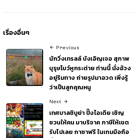
เรื่องอื่นๆ
Previous
นักวิ่งเทรลล์ บังเอิญเจอ สุภาพ
บุรุษโบว์หูกระต่าย ท่านนี้ นั่งอ้วง
อยู่ริมทาง ถ่ายรูปมาอวด เพิ่งรู้
ว่าเป็นลูกคุณหนู
Next
เทศบาลชิบูย่า ปิ๊งไอเดีย เชิญ
ชวนให้คน มาบริจาค ภาษีให้เขต
รับไปเลย กาชาฟรี ในเกมมือถือ