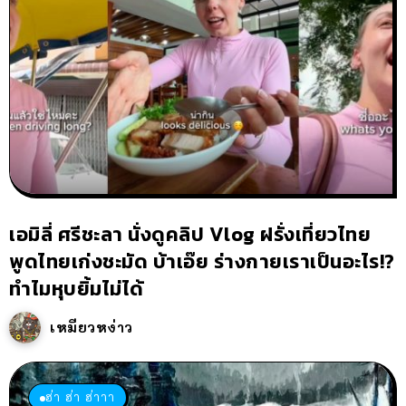
เอมิลี่ ศรีชะลา นั่งดูคลิป Vlog ฝรั่งเที่ยวไทย
พูดไทยเก่งชะมัด บ้าเอ๊ย ร่างกายเราเป็นอะไร!?
ทำไมหุบยิ้มไม่ได้
เหมียวหง่าว
ฮ่า ฮ่า ฮ่าาา