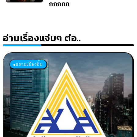
กกกกก
อ่านเรื่องแจ่มๆ ต่อ..
สยามเมืองยิ้ม