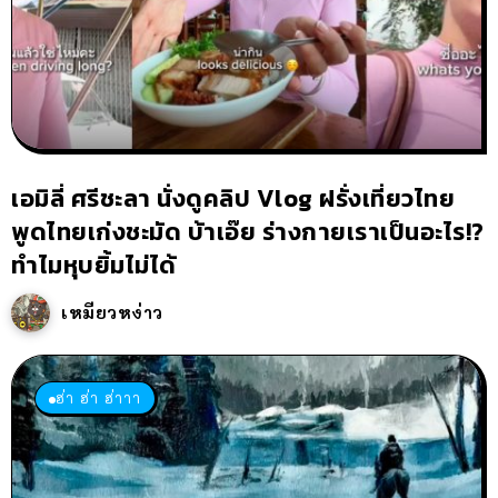
เอมิลี่ ศรีชะลา นั่งดูคลิป Vlog ฝรั่งเที่ยวไทย
พูดไทยเก่งชะมัด บ้าเอ๊ย ร่างกายเราเป็นอะไร!?
ทำไมหุบยิ้มไม่ได้
เหมียวหง่าว
ฮ่า ฮ่า ฮ่าาา