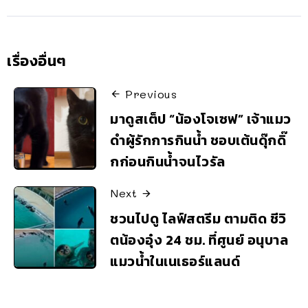
เรื่องอื่นๆ
Previous
มาดูสเต็ป “น้องโจเซฟ” เจ้าแมว
ดำผู้รักการกินน้ำ ชอบเต้นดุ๊กดิ๊
กก่อนกินน้ำจนไวรัล
Next
ชวนไปดู ไลฟ์สตรีม ตามติด ชีวิ
ตน้องอุ๋ง 24 ชม. ที่ศูนย์ อนุบาล
แมวน้ำในเนเธอร์แลนด์