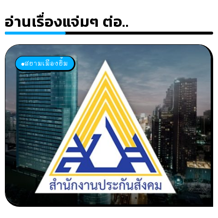
อ่านเรื่องแจ่มๆ ต่อ..
สยามเมืองยิ้ม