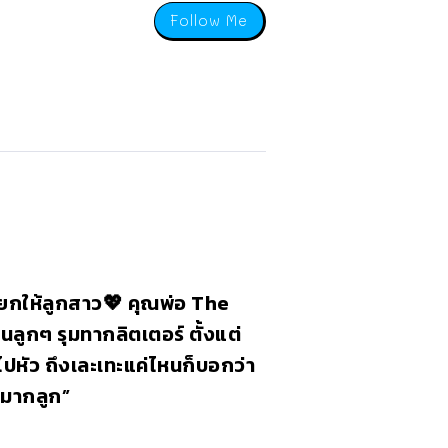
Follow Me
จยกให้ลูกสาว💖 คุณพ่อ The
ลูกๆ รุมทากลิตเตอร์ ตั้งแต่
ปหัว ถึงเละเทะแค่ไหนก็บอกว่า
มากลูก”