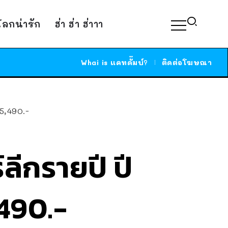
์โลกน่ารัก
ฮ่า ฮ่า ฮ่าาา
Whai is แคทดั๊มบ์?
ติดต่อโฆษณา
 5,490.-
ลีกรายปี ปี
5,490.-