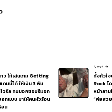
ว
Next
สาว ให้เล่นเกม Getting
ทั้งหัวใ
กมนี้ได้ ให้เงิน 3 พัน
Rock โดน
นไวรัล คนบอกชอบรีแอก
หน้าลามไ
ออกแบบ มาให้คนหัวร้อน
“พ่อสวย
ร้อน