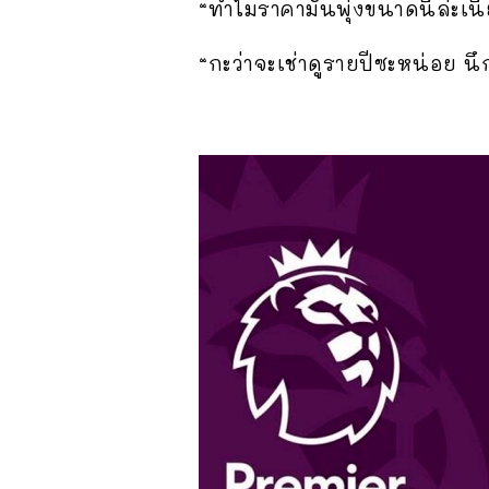
“ทำไมราคามันพุ่งขนาดนี้ล่ะเนี
“กะว่าจะเช่าดูรายปีซะหน่อย นึ