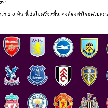
่ย?”
กว่า 2-3 พัน นี่ล่อไปครึ่งหมื่น คงต้องทำใจอดไปล่ะ