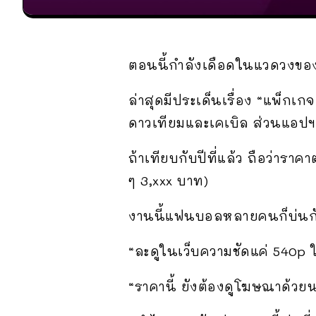
ตอนนี้กำลังเดือดในแวดวงข
ล่าสุดมีประเด็นเรื่อง “แพ็กเก
ดาวเทียมและเคเบิล ส่วนแอปฯ อ
ถ้าเทียบกับปีที่แล้ว ถือว่าราค
ๆ 3,xxx บาท)
งานนี้แฟนบอลหลายคนก็บ่นกั
“ละดูในเว็บความชัดแค่ 540p ใ
“ราคานี้ ยังต้องดูโฆษณาด้วยน