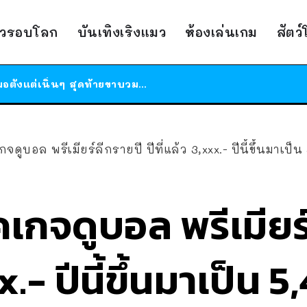
ร้านอาหารในนิวยอร์กประกาศปิดตัวลง หลังอยู่มานานกว่า 45 ปี ติดป้ายขอบคุณลูกค้าทุกคน แถมสูตรทำไวท์ซอสให้แบบจัดเต็ม
าวรอบโลก
บันเทิงเริงแมว
ห้องเล่นเกม
สัตว
สาวญี่ปุ่นโดนแมวตัวเองกัด ไม่ได้ไปหาหมอตั้งแต่เนิ่นๆ สุดท้ายขาบวม กลายเป็นโรคเนื้อเน่า เตือนทาสแมวทั้งหลายให้ระวัง
ได้เวลาเด็กหนวดรวมตัว RF Online Next เปิดให้เล่นแล้ว เกม Sci-Fi MMORPG ระดับตำนาน เล่นได้ทั้งมือถือและ PC
ร้านอาหารในนิวยอร์กประกาศปิดตัวลง หลังอยู่มานานกว่า 45 ปี ติดป้ายขอบคุณลูกค้าทุกคน แถมสูตรทำไวท์ซอสให้แบบจัดเต็ม
สาวญี่ปุ่นโดนแมวตัวเองกัด ไม่ได้ไปหาหมอตั้งแต่เนิ่นๆ สุดท้ายขาบวม กลายเป็นโรคเนื้อเน่า เตือนทาสแมวทั้งหลายให้ระวัง
จดูบอล พรีเมียร์ลีกรายปี ปีที่แล้ว 3,xxx.- ปีนี้ขึ้นมาเป็น
คเกจดูบอล พรีเมียร์
x.- ปีนี้ขึ้นมาเป็น 