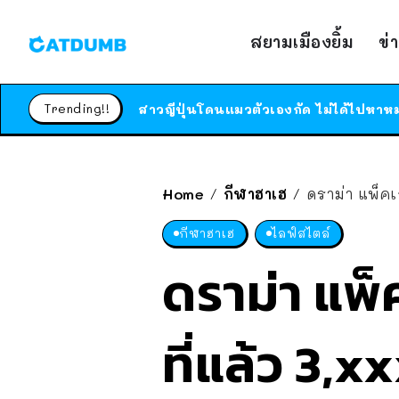
สยามเมืองยิ้ม
ข่
Trending!!
Home
กีฬาฮาเฮ
ดราม่า แพ็คเก
/
/
กีฬาฮาเฮ
ไลฟ์สไตล์
ดราม่า แพ็
ที่แล้ว 3,xx