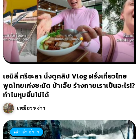
เอมิลี่ ศรีชะลา นั่งดูคลิป Vlog ฝรั่งเที่ยวไทย
พูดไทยเก่งชะมัด บ้าเอ๊ย ร่างกายเราเป็นอะไร!?
ทำไมหุบยิ้มไม่ได้
เหมียวหง่าว
ฮ่า ฮ่า ฮ่าาา