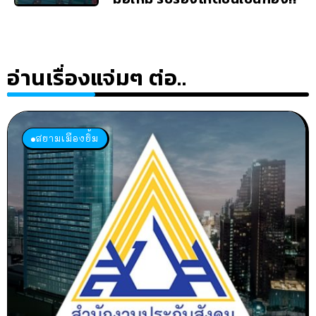
อ่านเรื่องแจ่มๆ ต่อ..
สยามเมืองยิ้ม