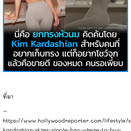
ที่มา
–
https://www.hollywoodreporter.com/lifestyle/
kardashian-skims-nipple-bra-where-to-buy-