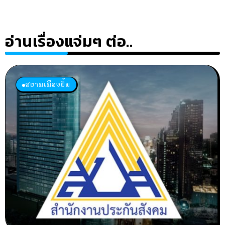
อ่านเรื่องแจ่มๆ ต่อ..
สยามเมืองยิ้ม