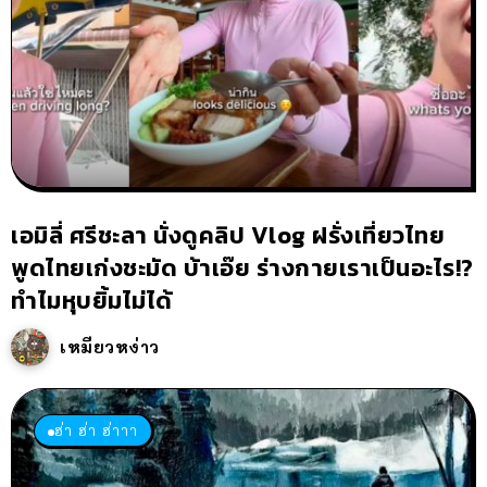
เอมิลี่ ศรีชะลา นั่งดูคลิป Vlog ฝรั่งเที่ยวไทย
พูดไทยเก่งชะมัด บ้าเอ๊ย ร่างกายเราเป็นอะไร!?
ทำไมหุบยิ้มไม่ได้
เหมียวหง่าว
ฮ่า ฮ่า ฮ่าาา