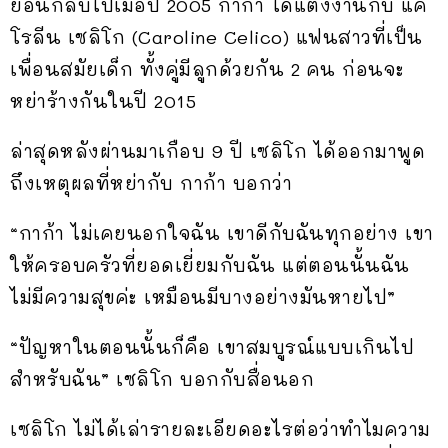
ย้อนกลับไปเมื่อปี 2005 กาก้า ได้แต่งงานกับ แค
โรลีน เซลิโก (Caroline Celico) แฟนสาวที่เป็น
เพื่อนสมัยเด็ก ทั้งคู่มีลูกด้วยกัน 2 คน ก่อนจะ
หย่าร้างกันในปี 2015
ล่าสุดหลังผ่านมาเกือบ 9 ปี เซลิโก ได้ออกมาพูด
ถึงเหตุผลที่หย่ากับ กาก้า บอกว่า
“กาก้า ไม่เคยนอกใจฉัน เขาดีกับฉันทุกอย่าง เขา
ให้ครอบครัวที่ยอดเยี่ยมกับฉัน แต่ตอนนั้นฉัน
ไม่มีความสุขค่ะ เหมือนมีบางอย่างมันหายไป”
“ปัญหาในตอนนั้นก็คือ เขาสมบูรณ์แบบเกินไป
สำหรับฉัน” เซลิโก บอกกับสื่อนอก
เซลิโก ไม่ได้เล่ารายละเอียดอะไรต่อว่าทำไมความ