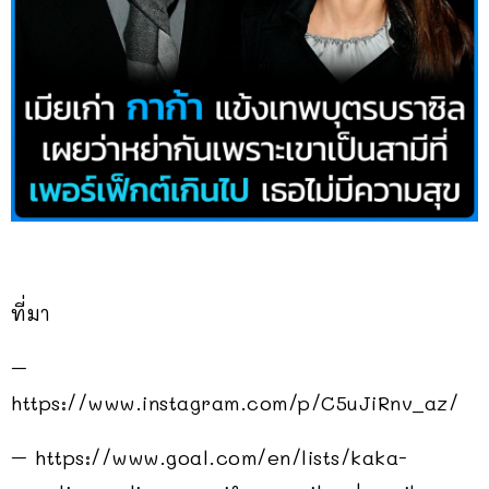
ที่มา
–
https://www.instagram.com/p/C5uJiRnv_az/
– https://www.goal.com/en/lists/kaka-