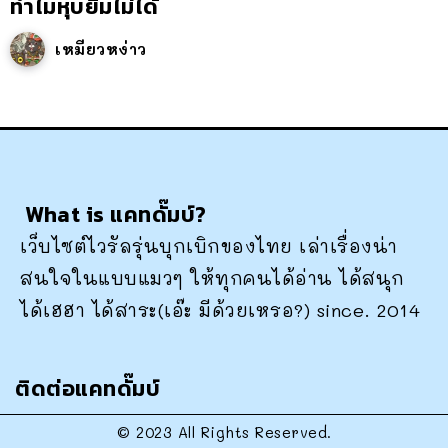
ทำไมหุบยิ้มไม่ได้
เหมียวหง่าว
What is แคทดั๊มบ์?
เว็บไซต์ไวรัลรุ่นบุกเบิกของไทย เล่าเรื่องน่า
สนใจในแบบแมวๆ ให้ทุกคนได้อ่าน ได้สนุก
ได้เฮฮา ได้สาระ(เอ๊ะ มีด้วยเหรอ?) since. 2014
ติดต่อแคทดั๊มบ์
© 2023 All Rights Reserved.