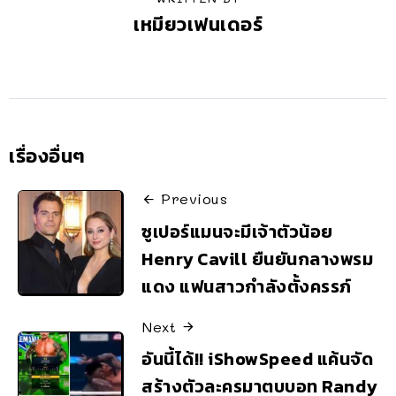
เหมียวเฟนเดอร์
เรื่องอื่นๆ
Previous
ซูเปอร์แมนจะมีเจ้าตัวน้อย
Henry Cavill ยืนยันกลางพรม
แดง แฟนสาวกำลังตั้งครรภ์
Next
อันนี้ได้!! iShowSpeed แค้นจัด
สร้างตัวละครมาตบบอท Randy