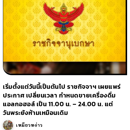
เริ่มตั้งแต่วันนี้เป็นต้นไป ราชกิจจาฯ เผยแพร่
ประกาศ เปลี่ยนเวลา กำหนดขายเครื่องดื่ม
แอลกอฮอล์ เป็น 11.00 น. – 24.00 น. แต่
วันพระยังห้ามเหมือนเดิม
เหมียวหง่าว