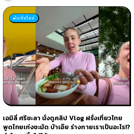
ไลฟ์สไตล์
เอมิลี่ ศรีชะลา นั่งดูคลิป Vlog ฝรั่งเที่ยวไทย
พูดไทยเก่งชะมัด บ้าเอ๊ย ร่างกายเราเป็นอะไร!?