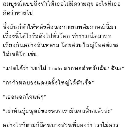
สมบูรณ์แบบถึงทำให้เธอไม่มีความสุข อะไรที่เธอ
คิดว่าหายไป
ซึ่งมันก็ทำให้หลังสื่อนอกเผยบทสัมภาษณ์นี้มา
เรื่องนี้ได้ไวรัลดังไปทั่วโลก ทำชาวเน็ตมาถก
เถียงกันอย่างล้นหลาม โดยส่วนใหญ่โพสต์แซะ
ใส่เซลิโก เช่น
“แปลได้ว่า ‘เขาไม่ Toxic มากพอสำหรับฉัน’ สินะ”
“กาก้าหลบธงแดงครั้งใหญ่ได้สำเร็จ”
“เธอนอกใจแน่ๆ”
“เผ่าพันธุ์มนุษย์ของพวกเรามันจบสิ้นแล้วล่ะ”
อย่างไรก็ตามก็มีคนบางส่วนที่มองว่า เราไม่ควร