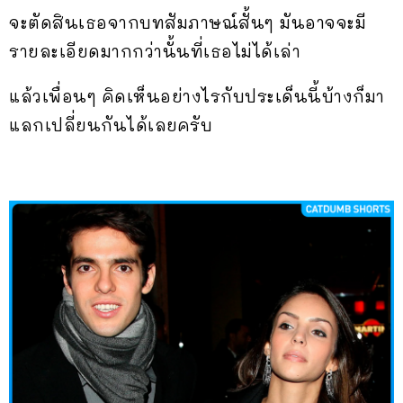
จะตัดสินเธอจากบทสัมภาษณ์สั้นๆ มันอาจจะมี
รายละเอียดมากกว่านั้นที่เธอไม่ได้เล่า
แล้วเพื่อนๆ คิดเห็นอย่างไรกับประเด็นนี้บ้างก็มา
แลกเปลี่ยนกันได้เลยครับ