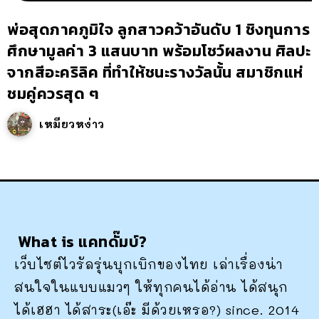
พ่อสุดภาคภูมิใจ ลูกสาวคว้าอันดับ 1 ชิงทุนการ
ศึกษามูลค่า 3 แสนบาท พร้อมโชว์ผลงาน ศิลปะ
จากสีอะคริลิค ที่ทำให้ชนะรางวัลนั้น สมาชิกแห่
ชมคู่ควรสุด ๆ
เหมียวหง่าว
What is แคทดั๊มบ์?
เว็บไซต์ไวรัลรุ่นบุกเบิกของไทย เล่าเรื่องน่า
สนใจในแบบแมวๆ ให้ทุกคนได้อ่าน ได้สนุก
ได้เฮฮา ได้สาระ(เอ๊ะ มีด้วยเหรอ?) since. 2014