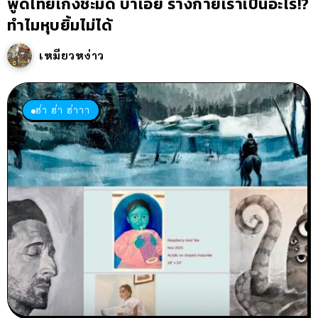
พูดไทยเก่งชะมัด บ้าเอ๊ย ร่างกายเราเป็นอะไร!?
ทำไมหุบยิ้มไม่ได้
เหมียวหง่าว
ฮ่า ฮ่า ฮ่าาา