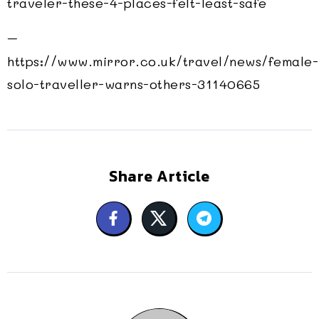
traveler-these-4-places-felt-least-safe
–
https://www.mirror.co.uk/travel/news/female-
solo-traveller-warns-others-31140665
Share Article