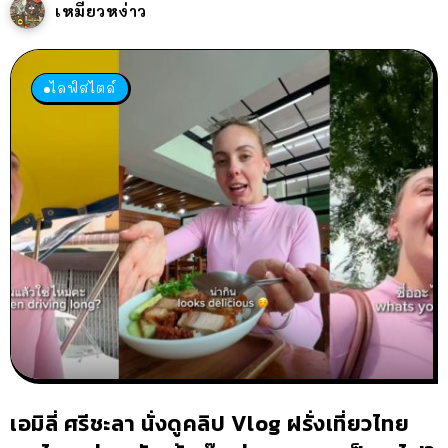
เหมียวหง่าว
ไลฟ์สไตล์
เอมิลี่ ศรีชะลา นั่งดูคลิป Vlog ฝรั่งเที่ยวไทย