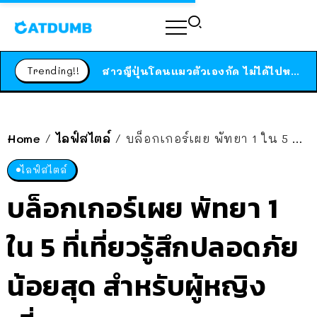
ร้านอาหารในนิวยอร์กประกาศปิดตัวลง หลังอยู่มานานกว่า 45 ปี ติดป้ายขอบคุณลูกค้าทุกคน แถมสูตรทำไวท์ซอสให้แบบจัดเต็ม
Trending!!
สาวญี่ปุ่นโดนแมวตัวเองกัด ไม่ได้ไปหาหมอตั้งแต่เนิ่นๆ สุดท้ายขาบวม กลายเป็นโรคเนื้อเน่า เตือนทาสแมวทั้งหลายให้ระวัง
ได้เวลาเด็กหนวดรวมตัว RF Online Next เปิดให้เล่นแล้ว เกม Sci-Fi MMORPG ระดับตำนาน เล่นได้ทั้งมือถือและ PC
ร้านอาหารในนิวยอร์กประกาศปิดตัวลง หลังอยู่มานานกว่า 45 ปี ติดป้ายขอบคุณลูกค้าทุกคน แถมสูตรทำไวท์ซอสให้แบบจัดเต็ม
Home
ไลฟ์สไตล์
บล็อกเกอร์เผย พัทยา 1 ใน 5 ที่เที่ยวรู้สึกปลอดภัยน้อยสุด สำหรับผู้หญิงเที่ยว
/
/
สาวญี่ปุ่นโดนแมวตัวเองกัด ไม่ได้ไปหาหมอตั้งแต่เนิ่นๆ สุดท้ายขาบวม กลายเป็นโรคเนื้อเน่า เตือนทาสแมวทั้งหลายให้ระวัง
ไลฟ์สไตล์
บล็อกเกอร์เผย พัทยา 1
ใน 5 ที่เที่ยวรู้สึกปลอดภัย
น้อยสุด สำหรับผู้หญิง