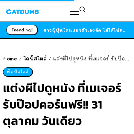
ร้านอาหารในนิวยอร์กประกาศปิดตัวลง หลังอยู่มานานกว่า 45 ปี ติดป้ายขอบคุณลูกค้าทุกคน แถมสูตรทำไวท์ซอสให้แบบจัดเต็ม
สาวญี่ปุ่นโดนแมวตัวเองกัด ไม่ได้ไปหาหมอตั้งแต่เนิ่นๆ สุดท้ายขาบวม กลายเป็นโรคเนื้อเน่า เตือนทาสแมวทั้งหลายให้ระวัง
Trending!!
ได้เวลาเด็กหนวดรวมตัว RF Online Next เปิดให้เล่นแล้ว เกม Sci-Fi MMORPG ระดับตำนาน เล่นได้ทั้งมือถือและ PC
ร้านอาหารในนิวยอร์กประกาศปิดตัวลง หลังอยู่มานานกว่า 45 ปี ติดป้ายขอบคุณลูกค้าทุกคน แถมสูตรทำไวท์ซอสให้แบบจัดเต็ม
สาวญี่ปุ่นโดนแมวตัวเองกัด ไม่ได้ไปหาหมอตั้งแต่เนิ่นๆ สุดท้ายขาบวม กลายเป็นโรคเนื้อเน่า เตือนทาสแมวทั้งหลายให้ระวัง
Home
ไลฟ์สไตล์
แต่งผีไปดูหนัง ที่เมเจอร์ รับป๊อปคอร์นฟรี!! 31 ตุลาคม วันเดียว
/
/
ไลฟ์สไตล์
แต่งผีไปดูหนัง ที่เมเจอร์
รับป๊อปคอร์นฟรี!! 31
ตุลาคม วันเดียว