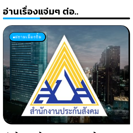
อ่านเรื่องแจ่มๆ ต่อ..
สยามเมืองยิ้ม