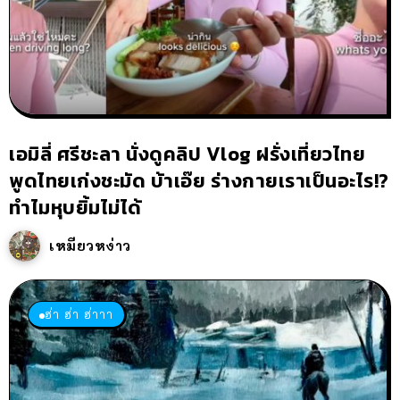
เอมิลี่ ศรีชะลา นั่งดูคลิป Vlog ฝรั่งเที่ยวไทย
พูดไทยเก่งชะมัด บ้าเอ๊ย ร่างกายเราเป็นอะไร!?
ทำไมหุบยิ้มไม่ได้
เหมียวหง่าว
ฮ่า ฮ่า ฮ่าาา