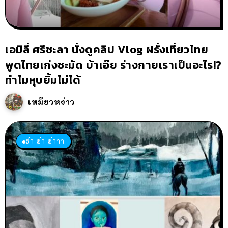
เอมิลี่ ศรีชะลา นั่งดูคลิป Vlog ฝรั่งเที่ยวไทย
พูดไทยเก่งชะมัด บ้าเอ๊ย ร่างกายเราเป็นอะไร!?
ทำไมหุบยิ้มไม่ได้
เหมียวหง่าว
ฮ่า ฮ่า ฮ่าาา