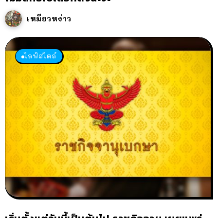
เหมียวหง่าว
ไลฟ์สไตล์