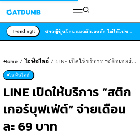
ร้านอาหารในนิวยอร์กประกาศปิดตัวลง หลังอยู่มานานกว่า 45 ปี ติดป้ายขอบคุณลูกค้าทุกคน แถมสูตรทำไวท์ซอสให้แบบจัดเต็ม
สาวญี่ปุ่นโดนแมวตัวเองกัด ไม่ได้ไปหาหมอตั้งแต่เนิ่นๆ สุดท้ายขาบวม กลายเป็นโรคเนื้อเน่า เตือนทาสแมวทั้งหลายให้ระวัง
Trending!!
ได้เวลาเด็กหนวดรวมตัว RF Online Next เปิดให้เล่นแล้ว เกม Sci-Fi MMORPG ระดับตำนาน เล่นได้ทั้งมือถือและ PC
ร้านอาหารในนิวยอร์กประกาศปิดตัวลง หลังอยู่มานานกว่า 45 ปี ติดป้ายขอบคุณลูกค้าทุกคน แถมสูตรทำไวท์ซอสให้แบบจัดเต็ม
สาวญี่ปุ่นโดนแมวตัวเองกัด ไม่ได้ไปหาหมอตั้งแต่เนิ่นๆ สุดท้ายขาบวม กลายเป็นโรคเนื้อเน่า เตือนทาสแมวทั้งหลายให้ระวัง
Home
ไลฟ์สไตล์
LINE เปิดให้บริการ “สติกเกอร์บุฟเฟ่ต์” จ่ายเดือนละ 69 บาท
/
/
ไลฟ์สไตล์
LINE เปิดให้บริการ “สติก
เกอร์บุฟเฟ่ต์” จ่ายเดือน
ละ 69 บาท