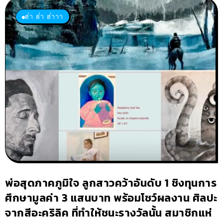
ฮ่า ฮ่า ฮ่าาา
พ่อสุดภาคภูมิใจ ลูกสาวคว้าอันดับ 1 ชิงทุนการ
ศึกษามูลค่า 3 แสนบาท พร้อมโชว์ผลงาน ศิลปะ
จากสีอะคริลิค ที่ทำให้ชนะรางวัลนั้น สมาชิกแห่