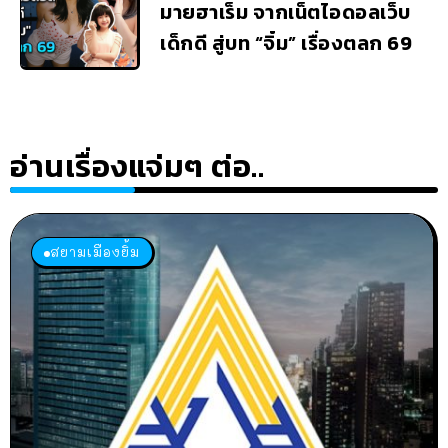
มายฮาเร็ม จากเน็ตไอดอลเว็บ
เด็กดี สู่บท “จิ๋ม” เรื่องตลก 69
อ่านเรื่องแจ่มๆ ต่อ..
สยามเมืองยิ้ม