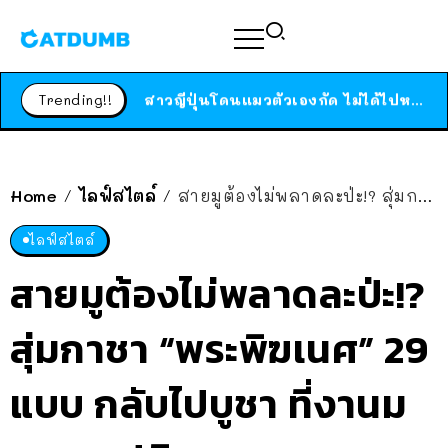
ร้านอาหารในนิวยอร์กประกาศปิดตัวลง หลังอยู่มานานกว่า 45 ปี ติดป้ายขอบคุณลูกค้าทุกคน แถมสูตรทำไวท์ซอสให้แบบจัดเต็ม
สาวญี่ปุ่นโดนแมวตัวเองกัด ไม่ได้ไปหาหมอตั้งแต่เนิ่นๆ สุดท้ายขาบวม กลายเป็นโรคเนื้อเน่า เตือนทาสแมวทั้งหลายให้ระวัง
Trending!!
ได้เวลาเด็กหนวดรวมตัว RF Online Next เปิดให้เล่นแล้ว เกม Sci-Fi MMORPG ระดับตำนาน เล่นได้ทั้งมือถือและ PC
ร้านอาหารในนิวยอร์กประกาศปิดตัวลง หลังอยู่มานานกว่า 45 ปี ติดป้ายขอบคุณลูกค้าทุกคน แถมสูตรทำไวท์ซอสให้แบบจัดเต็ม
สาวญี่ปุ่นโดนแมวตัวเองกัด ไม่ได้ไปหาหมอตั้งแต่เนิ่นๆ สุดท้ายขาบวม กลายเป็นโรคเนื้อเน่า เตือนทาสแมวทั้งหลายให้ระวัง
Home
ไลฟ์สไตล์
สายมูต้องไม่พลาดละป่ะ!? สุ่มกาชา “พระพิฆเนศ” 29 แบบ กลับไปบูชา ที่งานมหาคณปติบูชา
/
/
ไลฟ์สไตล์
สายมูต้องไม่พลาดละป่ะ!?
สุ่มกาชา “พระพิฆเนศ” 29
แบบ กลับไปบูชา ที่งานม