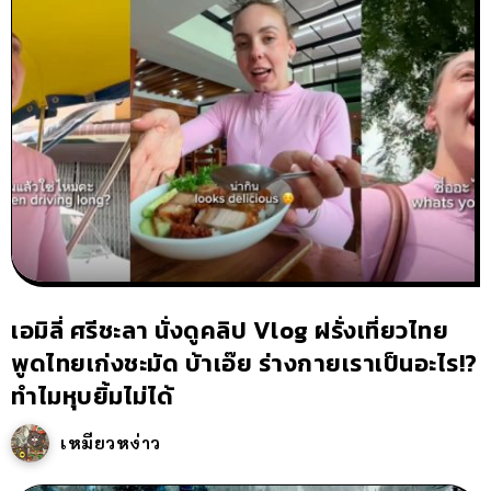
เอมิลี่ ศรีชะลา นั่งดูคลิป Vlog ฝรั่งเที่ยวไทย
พูดไทยเก่งชะมัด บ้าเอ๊ย ร่างกายเราเป็นอะไร!?
ทำไมหุบยิ้มไม่ได้
เหมียวหง่าว