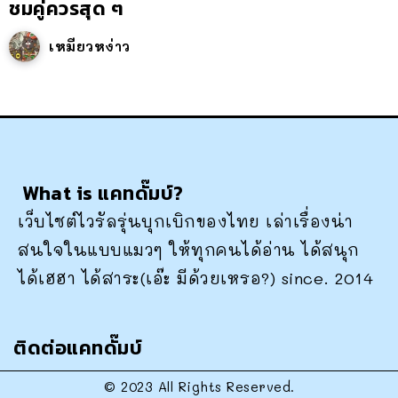
ชมคู่ควรสุด ๆ
เหมียวหง่าว
What is แคทดั๊มบ์?
เว็บไซต์ไวรัลรุ่นบุกเบิกของไทย เล่าเรื่องน่า
สนใจในแบบแมวๆ ให้ทุกคนได้อ่าน ได้สนุก
ได้เฮฮา ได้สาระ(เอ๊ะ มีด้วยเหรอ?) since. 2014
ติดต่อแคทดั๊มบ์
© 2023 All Rights Reserved.