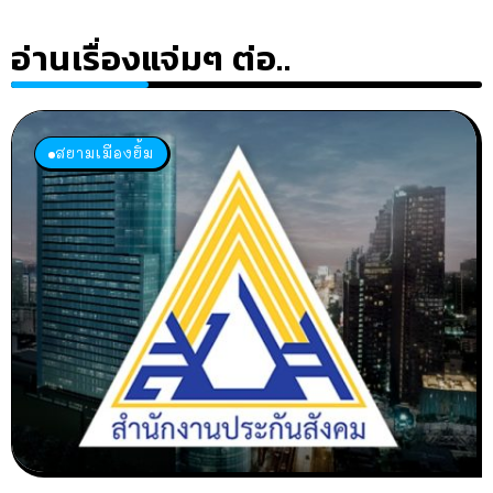
อ่านเรื่องแจ่มๆ ต่อ..
สยามเมืองยิ้ม