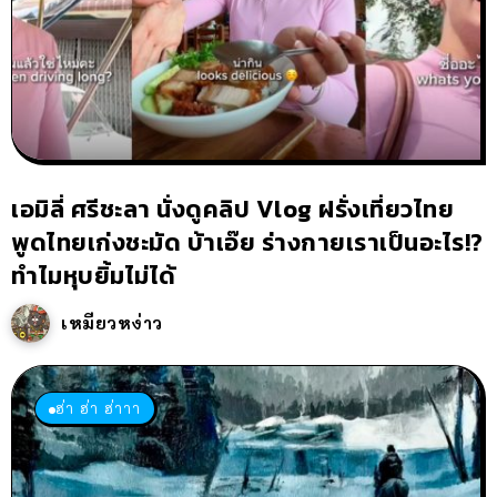
เอมิลี่ ศรีชะลา นั่งดูคลิป Vlog ฝรั่งเที่ยวไทย
พูดไทยเก่งชะมัด บ้าเอ๊ย ร่างกายเราเป็นอะไร!?
ทำไมหุบยิ้มไม่ได้
เหมียวหง่าว
ฮ่า ฮ่า ฮ่าาา