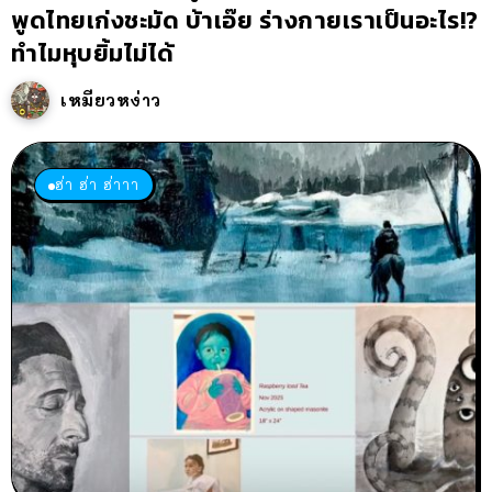
พูดไทยเก่งชะมัด บ้าเอ๊ย ร่างกายเราเป็นอะไร!?
ทำไมหุบยิ้มไม่ได้
เหมียวหง่าว
ฮ่า ฮ่า ฮ่าาา