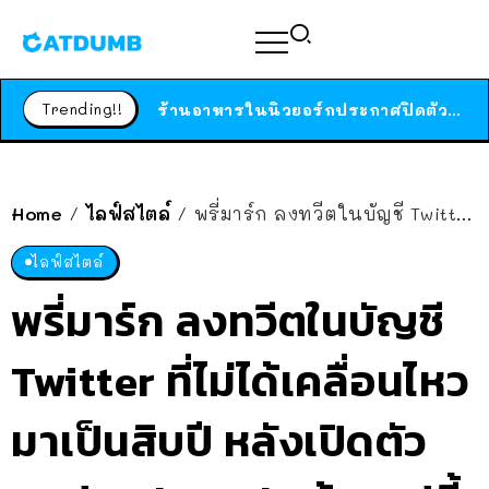
สาวญี่ปุ่นโดนแมวตัวเองกัด ไม่ได้ไปหาหมอตั้งแต่เนิ่นๆ สุดท้ายขาบวม กลายเป็นโรคเนื้อเน่า เตือนทาสแมวทั้งหลายให้ระวัง
ได้เวลาเด็กหนวดรวมตัว RF Online Next เปิดให้เล่นแล้ว เกม Sci-Fi MMORPG ระดับตำนาน เล่นได้ทั้งมือถือและ PC
Trending!!
ร้านอาหารในนิวยอร์กประกาศปิดตัวลง หลังอยู่มานานกว่า 45 ปี ติดป้ายขอบคุณลูกค้าทุกคน แถมสูตรทำไวท์ซอสให้แบบจัดเต็ม
สาวญี่ปุ่นโดนแมวตัวเองกัด ไม่ได้ไปหาหมอตั้งแต่เนิ่นๆ สุดท้ายขาบวม กลายเป็นโรคเนื้อเน่า เตือนทาสแมวทั้งหลายให้ระวัง
Home
ไลฟ์สไตล์
พรี่มาร์ก ลงทวีตในบัญชี Twitter ที่ไม่ได้เคลื่อนไหวมาเป็นสิบปี หลังเปิดตัวแอปฯ Threads ด้วยรูปนี้..
/
/
ไลฟ์สไตล์
พรี่มาร์ก ลงทวีตในบัญชี
Twitter ที่ไม่ได้เคลื่อนไหว
มาเป็นสิบปี หลังเปิดตัว