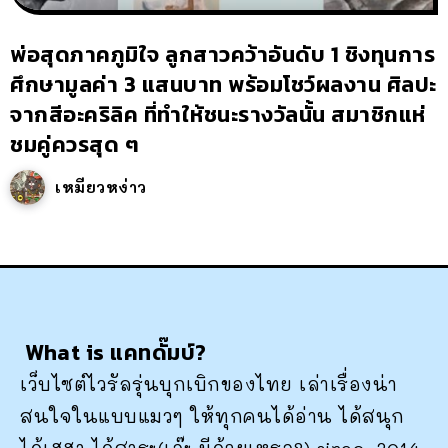
พ่อสุดภาคภูมิใจ ลูกสาวคว้าอันดับ 1 ชิงทุนการ
ศึกษามูลค่า 3 แสนบาท พร้อมโชว์ผลงาน ศิลปะ
จากสีอะคริลิค ที่ทำให้ชนะรางวัลนั้น สมาชิกแห่
ชมคู่ควรสุด ๆ
เหมียวหง่าว
What is แคทดั๊มบ์?
เว็บไซต์ไวรัลรุ่นบุกเบิกของไทย เล่าเรื่องน่า
สนใจในแบบแมวๆ ให้ทุกคนได้อ่าน ได้สนุก