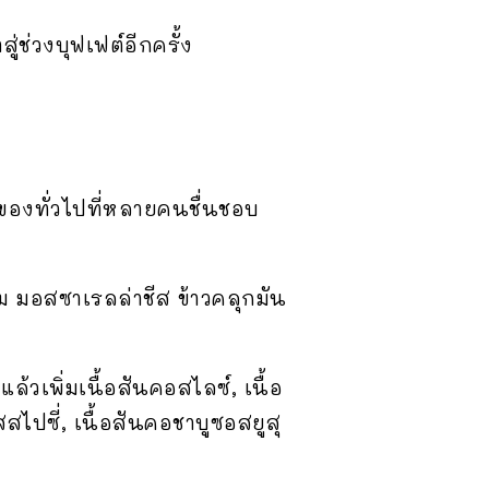
่ช่วงบุฟเฟต์อีกครั้ง
ของทั่วไปที่หลายคนชื่นชอบ
ม มอสซาเรลล่าชีส ข้าวคลุกมัน
เพิ่มเนื้อสันคอสไลซ์, เนื้อ
สไปซี่, เนื้อสันคอชาบูซอสยูสุ