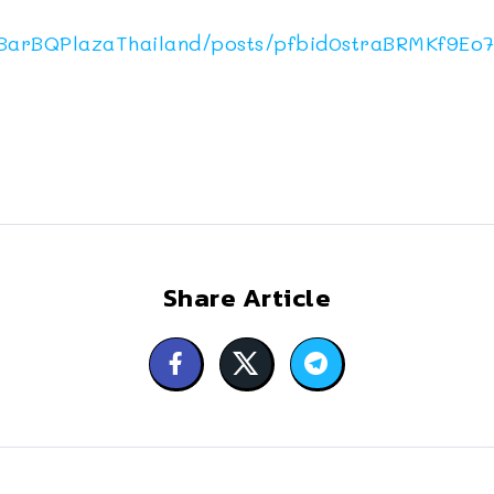
BarBQPlazaThailand/posts/pfbid0straBRMKf9E
Share Article