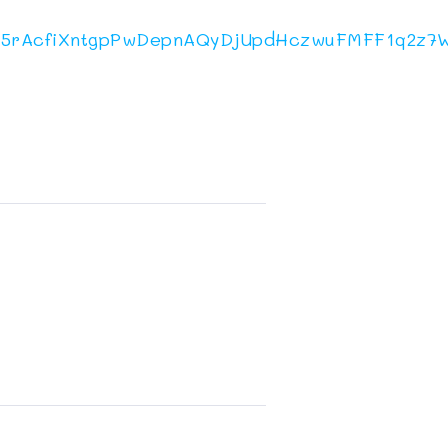
o75rAcfiXntgpPwDepnAQyDjUpdHczwuFMFF1q2z7W