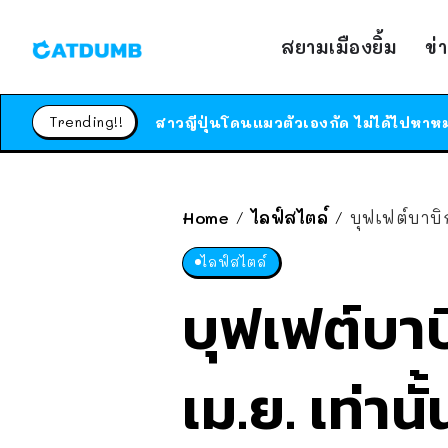
สยามเมืองยิ้ม
ข่
Trending!!
Home
ไลฟ์สไตล์
บุฟเฟต์บาบิ
/
/
ไลฟ์สไตล์
บุฟเฟต์บาบ
เม.ย. เท่าน