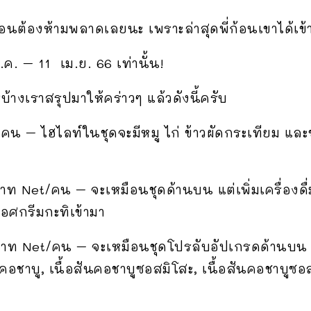
นต้องห้ามพลาดเลยนะ เพราะล่าสุดพี่ก้อนเขาได้เข้าสู
.ค. – 11 เม.ย. 66 เท่านั้น!
บ้างเราสรุปมาให้คร่าวๆ แล้วดังนี้ครับ
/คน – ไฮไลท์ในชุดจะมีหมู ไก่ ข้าวผัดกระเทียม และ
ท Net/คน – จะเหมือนชุดด้านบน แต่เพิ่มเครื่องดื่
อศกรีมกะทิเข้ามา
าท Net/คน – จะเหมือนชุดโปรลับอัปเกรดด้านบน แล้ว
อชาบู, เนื้อสันคอชาบูซอสมิโสะ, เนื้อสันคอชาบูซอส