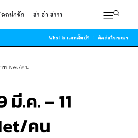
์โลกน่ารัก
ฮ่า ฮ่า ฮ่าาา
Whai is แคทดั๊มบ์?
ติดต่อโฆษณา
3 บาท Net/คน
มี.ค. – 11
ท Net/คน