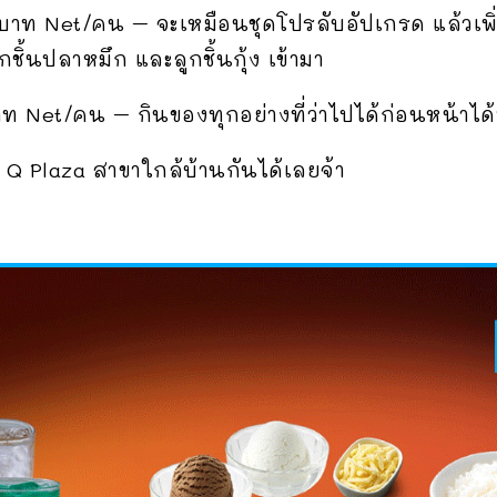
าท Net/คน – จะเหมือนชุดโปรลับอัปเกรด แล้วเพิ
ิ้นปลาหมึก และลูกชิ้นกุ้ง เข้ามา
 Net/คน – กินของทุกอย่างที่ว่าไปได้ก่อนหน้าได้
B Q Plaza สาขาใกล้บ้านกันได้เลยจ้า