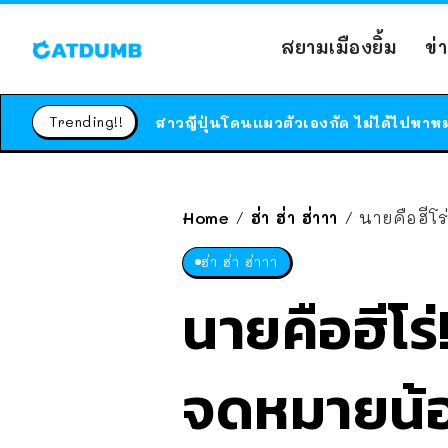
สยามเมืองยิ้ม
ข่
Trending!!
Home
ฮ่า ฮ่า ฮ่าาา
นายคือฮีโ
/
/
ฮ่า ฮ่า ฮ่าาา
นายคือฮีโร่
จดหมายน้อ