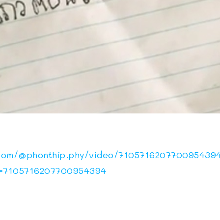
.com/@phonthip.phy/video/710571620770095439
d=7105716207700954394