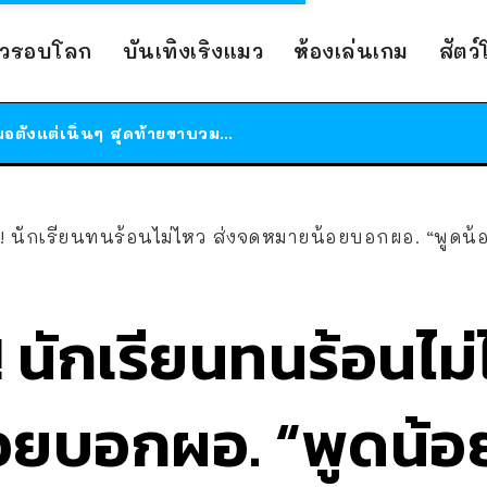
ร้านอาหารในนิวยอร์กประกาศปิดตัวลง หลังอยู่มานานกว่า 45 ปี ติดป้ายขอบคุณลูกค้าทุกคน แถมสูตรทำไวท์ซอสให้แบบจัดเต็ม
าวรอบโลก
บันเทิงเริงแมว
ห้องเล่นเกม
สัตว
สาวญี่ปุ่นโดนแมวตัวเองกัด ไม่ได้ไปหาหมอตั้งแต่เนิ่นๆ สุดท้ายขาบวม กลายเป็นโรคเนื้อเน่า เตือนทาสแมวทั้งหลายให้ระวัง
ได้เวลาเด็กหนวดรวมตัว RF Online Next เปิดให้เล่นแล้ว เกม Sci-Fi MMORPG ระดับตำนาน เล่นได้ทั้งมือถือและ PC
ร้านอาหารในนิวยอร์กประกาศปิดตัวลง หลังอยู่มานานกว่า 45 ปี ติดป้ายขอบคุณลูกค้าทุกคน แถมสูตรทำไวท์ซอสให้แบบจัดเต็ม
สาวญี่ปุ่นโดนแมวตัวเองกัด ไม่ได้ไปหาหมอตั้งแต่เนิ่นๆ สุดท้ายขาบวม กลายเป็นโรคเนื้อเน่า เตือนทาสแมวทั้งหลายให้ระวัง
ร่! นักเรียนทนร้อนไม่ไหว ส่งจดหมายน้อยบอกผอ. “พูดน
! นักเรียนทนร้อนไม่
ยบอกผอ. “พูดน้อ