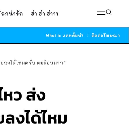
์โลกน่ารัก
ฮ่า ฮ่า ฮ่าาา
Whai is แคทดั๊มบ์?
ติดต่อโฆษณา
้อยลงได้ไหมครับ ผมร้อนมาก”
ไหว ส่ง
ยลงได้ไหม