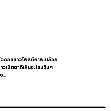
น็ตไอดอลสาวโพสต์ภาพเปลือย
ชาวเน็ตตาดีเห็นอะไรแว๊บๆ
ั้ย…