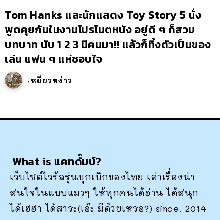
Tom Hanks และนักแสดง Toy Story 5 นั่ง
พูดคุยกันในงานโปรโมตหนัง อยู่ดี ๆ ก็สวม
บทบาท นับ 1 2 3 มีคนมา!! แล้วก็ทิ้งตัวเป็นของ
เล่น แฟน ๆ แห่ชอบใจ
เหมียวหง่าว
What is แคทดั๊มบ์?
เว็บไซต์ไวรัลรุ่นบุกเบิกของไทย เล่าเรื่องน่า
สนใจในแบบแมวๆ ให้ทุกคนได้อ่าน ได้สนุก
ได้เฮฮา ได้สาระ(เอ๊ะ มีด้วยเหรอ?) since. 2014