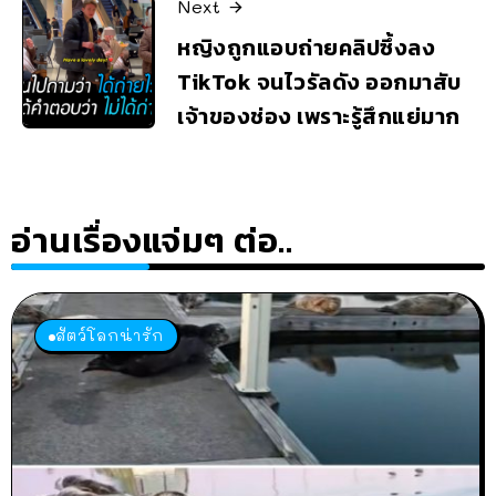
Next
หญิงถูกแอบถ่ายคลิปซึ้งลง
TikTok จนไวรัลดัง ออกมาสับ
เจ้าของช่อง เพราะรู้สึกแย่มาก
อ่านเรื่องแจ่มๆ ต่อ..
สัตว์โลกน่ารัก