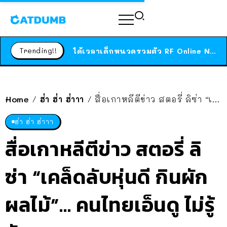
ร้านอาหารในนิวยอร์กประกาศปิดตัวลง หลังอยู่มานานกว่า 45 ปี ติดป้ายขอบคุณลูกค้าทุกคน แถมสูตรทำไวท์ซอสให้แบบจัดเต็ม
สาวญี่ปุ่นโดนแมวตัวเองกัด ไม่ได้ไปหาหมอตั้งแต่เนิ่นๆ สุดท้ายขาบวม กลายเป็นโรคเนื้อเน่า เตือนทาสแมวทั้งหลายให้ระวัง
Trending!!
ได้เวลาเด็กหนวดรวมตัว RF Online Next เปิดให้เล่นแล้ว เกม Sci-Fi MMORPG ระดับตำนาน เล่นได้ทั้งมือถือและ PC
ร้านอาหารในนิวยอร์กประกาศปิดตัวลง หลังอยู่มานานกว่า 45 ปี ติดป้ายขอบคุณลูกค้าทุกคน แถมสูตรทำไวท์ซอสให้แบบจัดเต็ม
สาวญี่ปุ่นโดนแมวตัวเองกัด ไม่ได้ไปหาหมอตั้งแต่เนิ่นๆ สุดท้ายขาบวม กลายเป็นโรคเนื้อเน่า เตือนทาสแมวทั้งหลายให้ระวัง
Home
ฮ่า ฮ่า ฮ่าาา
สื่อเกาหลีตีข่าว สตอรี่ ลิซ่า “เคล็ดลับหุ่นดี กินผักผลไม้”… คนไทยเอ็นดู ไม่รู้จักลูกชุบเหรอ!?
/
/
ฮ่า ฮ่า ฮ่าาา
สื่อเกาหลีตีข่าว สตอรี่ ลิ
ซ่า “เคล็ดลับหุ่นดี กินผัก
ผลไม้”… คนไทยเอ็นดู ไม่รู้