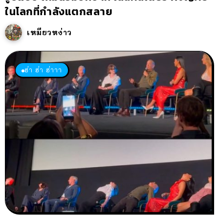
ในโลกที่กำลังแตกสลาย
เหมียวหง่าว
ฮ่า ฮ่า ฮ่าาา