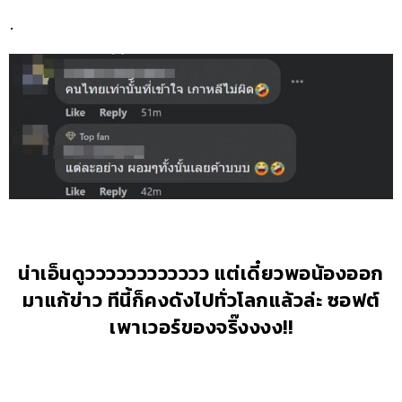
.
น่าเอ็นดูวววววววววววว แต่เดี๋ยวพอน้องออก
มาแก้ข่าว ทีนี้ก็คงดังไปทั่วโลกแล้วล่ะ ซอฟต์
เพาเวอร์ของจริ๊งงงง!!