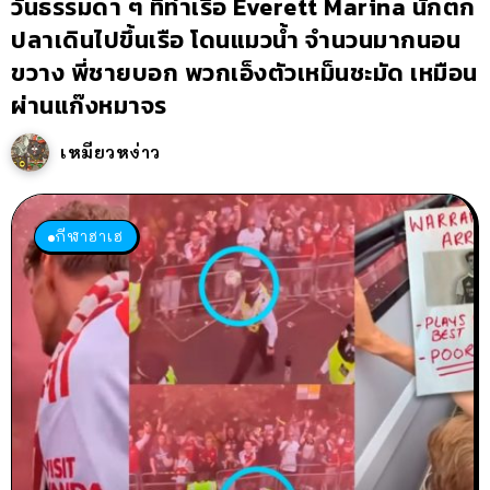
วันธรรมดา ๆ ที่ท่าเรือ Everett Marina นักตก
ปลาเดินไปขึ้นเรือ โดนแมวน้ำ จำนวนมากนอน
ขวาง พี่ชายบอก พวกเอ็งตัวเหม็นชะมัด เหมือน
ผ่านแก๊งหมาจร
เหมียวหง่าว
กีฬาฮาเฮ