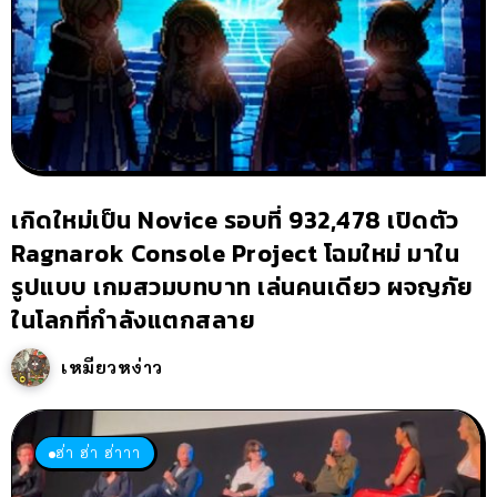
เกิดใหม่เป็น Novice รอบที่ 932,478 เปิดตัว
Ragnarok Console Project โฉมใหม่ มาใน
รูปแบบ เกมสวมบทบาท เล่นคนเดียว ผจญภัย
ในโลกที่กำลังแตกสลาย
เหมียวหง่าว
ฮ่า ฮ่า ฮ่าาา