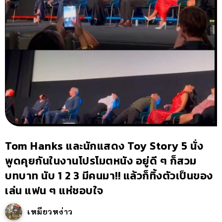
Tom Hanks และนักแสดง Toy Story 5 นั่ง
พูดคุยกันในงานโปรโมตหนัง อยู่ดี ๆ ก็สวม
บทบาท นับ 1 2 3 มีคนมา!! แล้วก็ทิ้งตัวเป็นของ
เล่น แฟน ๆ แห่ชอบใจ
เหมียวหง่าว