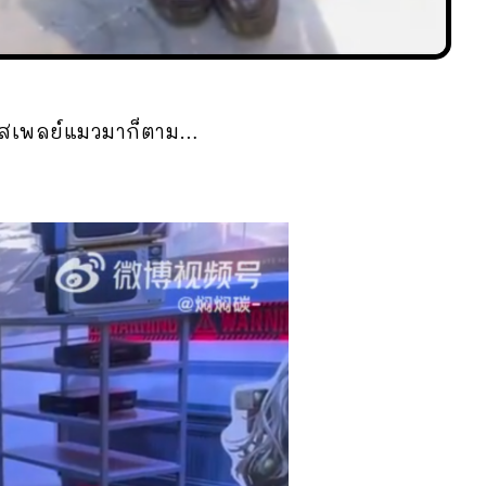
คอสเพลย์แมวมาก็ตาม…