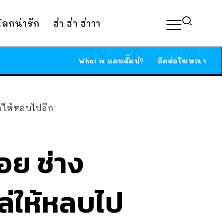
์โลกน่ารัก
ฮ่า ฮ่า ฮ่าาา
Whai is แคทดั๊มบ์?
ติดต่อโฆษณา
ล่ให้หลบไปอีก
อย ช่าง
ล่ให้หลบไป