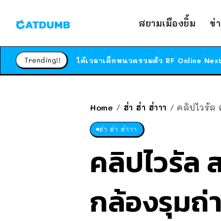
สยามเมืองยิ้ม
ข่
Trending!!
Home
ฮ่า ฮ่า ฮ่าาา
คลิปไวรัล 
/
/
ฮ่า ฮ่า ฮ่าาา
คลิปไวรัล
กล้องรุมถ่