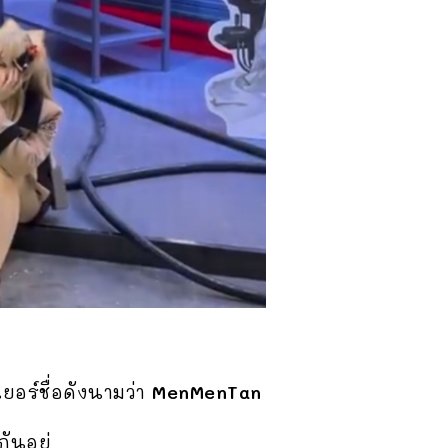
อร์ชื่อดังนามว่า
MenMenTan
ันอยู่