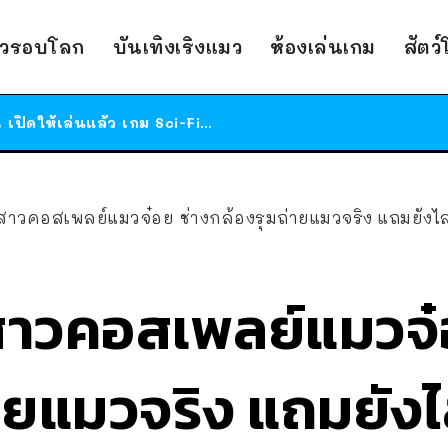
ร้านอาหารในนิวยอร์กประกาศปิดตัวลง หลังอยู่มานานกว่า 45 ปี ติดป้ายขอบคุณลูกค้าทุกคน แถมสูตรทำไวท์ซอสให้แบบจัดเต็ม
าวรอบโลก
บันเทิงเริงแมว
ห้องเล่นเกม
สัตว
สาวญี่ปุ่นโดนแมวตัวเองกัด ไม่ได้ไปหาหมอตั้งแต่เนิ่นๆ สุดท้ายขาบวม กลายเป็นโรคเนื้อเน่า เตือนทาสแมวทั้งหลายให้ระวัง
ได้เวลาเด็กหนวดรวมตัว RF Online Next เปิดให้เล่นแล้ว เกม Sci-Fi MMORPG ระดับตำนาน เล่นได้ทั้งมือถือและ PC
ร้านอาหารในนิวยอร์กประกาศปิดตัวลง หลังอยู่มานานกว่า 45 ปี ติดป้ายขอบคุณลูกค้าทุกคน แถมสูตรทำไวท์ซอสให้แบบจัดเต็ม
สาวญี่ปุ่นโดนแมวตัวเองกัด ไม่ได้ไปหาหมอตั้งแต่เนิ่นๆ สุดท้ายขาบวม กลายเป็นโรคเนื้อเน่า เตือนทาสแมวทั้งหลายให้ระวัง
สาวคอสเพลย์แมวจ๋อย ช่างกล้องรุมถ่ายแมวจริง แถมยังไ
 สาวคอสเพลย์แมวจ๋
ายแมวจริง แถมยังไ