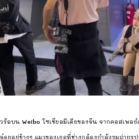
สไวรัลบน
Weibo
โซเชียลมีเดียของจีน จากคอสเพลย์เย
จ๋อยอยู่ข้างๆ แมวของเธอที่ช่างกล้องกำลังรุมถ่ายรูปก