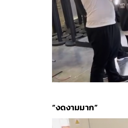
“งดงามมาก”