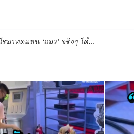
มีอะไรมาทดแทน ‘แมว’ จริงๆ ได้...