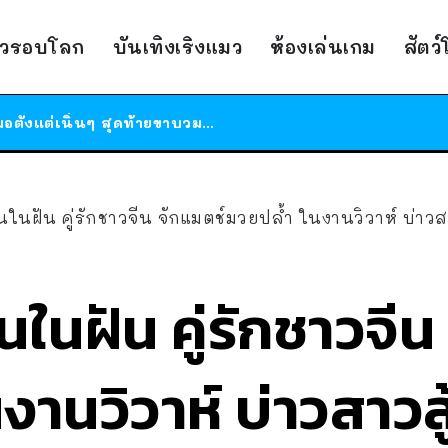
ร้านอาหารในนิวยอร์กประกาศปิดตัวลง หลังอยู่มานานกว่า 45 ปี ติดป้ายขอบคุณลูกค้าทุกคน แถมสูตรทำไวท์ซอสให้แบบจัดเต็ม
าวรอบโลก
บันเทิงเริงแมว
ห้องเล่นเกม
สัตว
สาวญี่ปุ่นโดนแมวตัวเองกัด ไม่ได้ไปหาหมอตั้งแต่เนิ่นๆ สุดท้ายขาบวม กลายเป็นโรคเนื้อเน่า เตือนทาสแมวทั้งหลายให้ระวัง
ได้เวลาเด็กหนวดรวมตัว RF Online Next เปิดให้เล่นแล้ว เกม Sci-Fi MMORPG ระดับตำนาน เล่นได้ทั้งมือถือและ PC
ร้านอาหารในนิวยอร์กประกาศปิดตัวลง หลังอยู่มานานกว่า 45 ปี ติดป้ายขอบคุณลูกค้าทุกคน แถมสูตรทำไวท์ซอสให้แบบจัดเต็ม
สาวญี่ปุ่นโดนแมวตัวเองกัด ไม่ได้ไปหาหมอตั้งแต่เนิ่นๆ สุดท้ายขาบวม กลายเป็นโรคเนื้อเน่า เตือนทาสแมวทั้งหลายให้ระวัง
ฝัน คู่รักชาวจีน จักแมตช์มวยปล้ำ ในงานวิวาห์ บ่าวสาวสู้กัน เดิมพั
ในฝัน คู่รักชาวจีน
านวิวาห์ บ่าวสาวสู