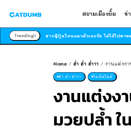
สยามเมืองยิ้ม
ข่
Trending!!
Home
ฮ่า ฮ่า ฮ่าาา
งานแต่งงานใน
/
/
ฮ่า ฮ่า ฮ่าาา
ไลฟ์สไตล์
งานแต่งงาน
มวยปล้ำ ในง