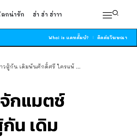
์โลกน่ารัก
ฮ่า ฮ่า ฮ่าาา
Whai is แคทดั๊มบ์?
ติดต่อโฆษณา
นศักดิ์ศรี ใครแพ้ ต้องเป็นคนทำงานบ้าน
 จักแมตช์
้กัน เดิม