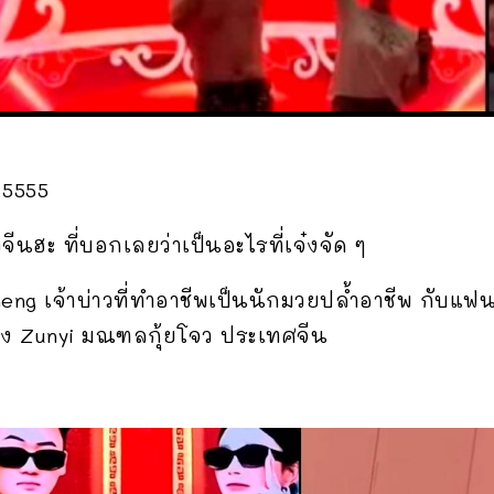
 5555
จีนฮะ ที่บอกเลยว่าเป็นอะไรที่เจ๋งจัด ๆ
ng เจ้าบ่าวที่ทำอาชีพเป็นนักมวยปล้ำอาชีพ กับแ
มือง Zunyi มณฑลกุ้ยโจว ประเทศจีน