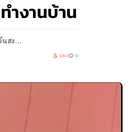
คนทำงานบ้าน
ีนฮะ...
560
0