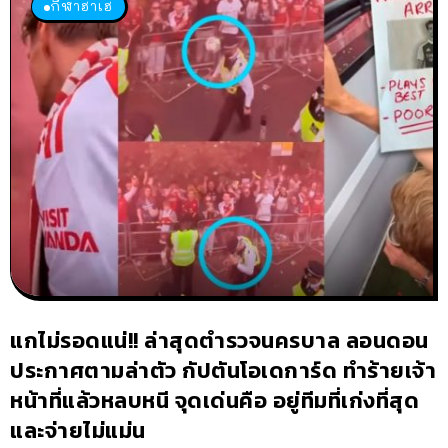
กีฬาฮาเฮ
แกไม่รอดแน่!! ล่าสุดตำรวจนครบาล ลอนดอน
ประกาศตามล่าตัว กัปตันโอเดการ์ด ทำร้ายเจ้า
หน้าที่แล้วหลบหนี จุดเด่นคือ อยู่ทีมที่เก่งที่สุด
และจ่ายไม่แม่น