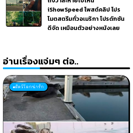
ถึงว่าล่ะหายไปไหน
iShowSpeed โพสต์คลิป โปร
โมตสตรีมทั่วอเมริกา โปรดักชัน
ดีจัด เหมือนตัวอย่างหนังเลย
อ่านเรื่องแจ่มๆ ต่อ..
สัตว์โลกน่ารัก