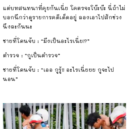
แต่บทสนทนาที่คุยกันเนี่ย โคตรจะโบ๊ะบ๊ะ นี่ถ้าไม่
บอกนึกว่าดูรายการคดีเด็ดอยู่ ลองเอาไปสักช่วง
นึงละกันนะ
ชายที่โดนจับ : “มึงเป็นอะไรเนี่ย!?”
ตำรวจ : “กูเป็นตำรวจ”
ชายที่โดนจับ : “เออ กูรู้!! อะไรเนี่ยยย กูจะไป
นอน”