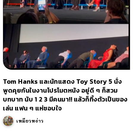
Tom Hanks และนักแสดง Toy Story 5 นั่ง
พูดคุยกันในงานโปรโมตหนัง อยู่ดี ๆ ก็สวม
บทบาท นับ 1 2 3 มีคนมา!! แล้วก็ทิ้งตัวเป็นของ
เล่น แฟน ๆ แห่ชอบใจ
เหมียวหง่าว