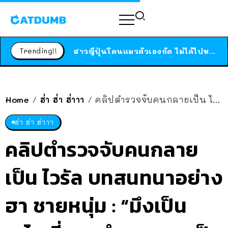
ร้านอาหารในนิวยอร์กประกาศปิดตัวลง หลังอยู่มานานกว่า 45 ปี ติดป้ายขอบคุณลูกค้าทุกคน แถมสูตรทำไวท์ซอสให้แบบจัดเต็ม
สาวญี่ปุ่นโดนแมวตัวเองกัด ไม่ได้ไปหาหมอตั้งแต่เนิ่นๆ สุดท้ายขาบวม กลายเป็นโรคเนื้อเน่า เตือนทาสแมวทั้งหลายให้ระวัง
Trending!!
ได้เวลาเด็กหนวดรวมตัว RF Online Next เปิดให้เล่นแล้ว เกม Sci-Fi MMORPG ระดับตำนาน เล่นได้ทั้งมือถือและ PC
ร้านอาหารในนิวยอร์กประกาศปิดตัวลง หลังอยู่มานานกว่า 45 ปี ติดป้ายขอบคุณลูกค้าทุกคน แถมสูตรทำไวท์ซอสให้แบบจัดเต็ม
สาวญี่ปุ่นโดนแมวตัวเองกัด ไม่ได้ไปหาหมอตั้งแต่เนิ่นๆ สุดท้ายขาบวม กลายเป็นโรคเนื้อเน่า เตือนทาสแมวทั้งหลายให้ระวัง
Home
ฮ่า ฮ่า ฮ่าาา
คลิปตำรวจจับคนกลายเป็น ไวรัล บทสนทนาอย่างฮา ชายหนุ่ม : “มึงเป็นอะไรเนี่ย?” ตำรวจ : “กูเป็นตำรวจ” ชายหนุ่ม : “เออ กูรู้แล้ว!!”
/
/
ฮ่า ฮ่า ฮ่าาา
คลิปตำรวจจับคนกลาย
เป็น ไวรัล บทสนทนาอย่าง
ฮา ชายหนุ่ม : “มึงเป็น