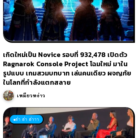
เกิดใหม่เป็น Novice รอบที่ 932,478 เปิดตัว
Ragnarok Console Project โฉมใหม่ มาใน
รูปแบบ เกมสวมบทบาท เล่นคนเดียว ผจญภัย
ในโลกที่กำลังแตกสลาย
เหมียวหง่าว
ฮ่า ฮ่า ฮ่าาา