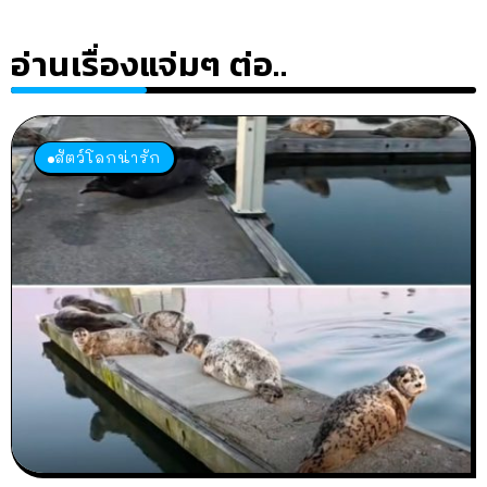
อ่านเรื่องแจ่มๆ ต่อ..
สัตว์โลกน่ารัก