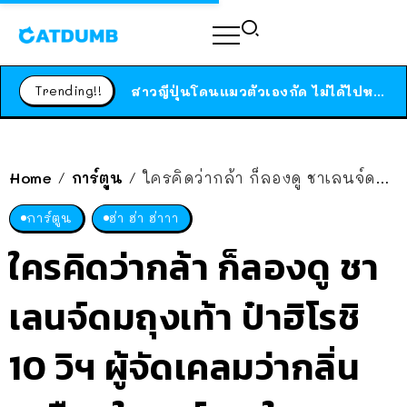
ร้านอาหารในนิวยอร์กประกาศปิดตัวลง หลังอยู่มานานกว่า 45 ปี ติดป้ายขอบคุณลูกค้าทุกคน แถมสูตรทำไวท์ซอสให้แบบจัดเต็ม
สาวญี่ปุ่นโดนแมวตัวเองกัด ไม่ได้ไปหาหมอตั้งแต่เนิ่นๆ สุดท้ายขาบวม กลายเป็นโรคเนื้อเน่า เตือนทาสแมวทั้งหลายให้ระวัง
Trending!!
ได้เวลาเด็กหนวดรวมตัว RF Online Next เปิดให้เล่นแล้ว เกม Sci-Fi MMORPG ระดับตำนาน เล่นได้ทั้งมือถือและ PC
ร้านอาหารในนิวยอร์กประกาศปิดตัวลง หลังอยู่มานานกว่า 45 ปี ติดป้ายขอบคุณลูกค้าทุกคน แถมสูตรทำไวท์ซอสให้แบบจัดเต็ม
สาวญี่ปุ่นโดนแมวตัวเองกัด ไม่ได้ไปหาหมอตั้งแต่เนิ่นๆ สุดท้ายขาบวม กลายเป็นโรคเนื้อเน่า เตือนทาสแมวทั้งหลายให้ระวัง
Home
การ์ตูน
ใครคิดว่ากล้า ก็ลองดู ชาเลนจ์ดมถุงเท้า ป๋าฮิโรชิ 10 วิฯ ผู้จัดเคลมว่ากลิ่นเหมือนในการ์ตูน ในงานนิทรรศการชินจังที่ญี่ปุ่น
/
/
การ์ตูน
ฮ่า ฮ่า ฮ่าาา
ใครคิดว่ากล้า ก็ลองดู ชา
เลนจ์ดมถุงเท้า ป๋าฮิโรชิ
10 วิฯ ผู้จัดเคลมว่ากลิ่น