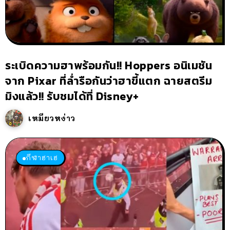
ระเบิดความฮาพร้อมกัน!! Hoppers อนิเมชัน
จาก Pixar ที่ล่ำรือกันว่าฮาขี้แตก ฉายสตรีม
มิงแล้ว!! รับชมได้ที่ Disney+
เหมียวหง่าว
กีฬาฮาเฮ