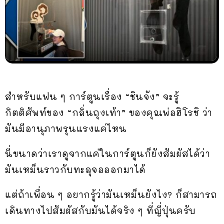
สำหรับแฟน ๆ การ์ตูนเรื่อง “ชินจัง” จะรู้
กิตติศัพท์ของ “กลิ่นถุงเท้า” ของคุณพ่อฮิโรชิ ว่า
มันมีอานุภาพรุนแรงแค่ไหน
นี่ขนาดว่าเราดูจากแค่ในการ์ตูนก็ยังสัมผัสได้ว่า
มันเหม็นราวกับทะลุจอออกมาได้
แต่ถ้าเพื่อน ๆ อยากรู้ว่ามันเหม็นยังไง? ก็สามารถ
เดินทางไปสัมผัสกับมันได้จริง ๆ ที่ญี่ปุ่นครับ