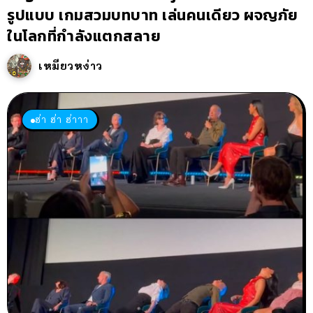
รูปแบบ เกมสวมบทบาท เล่นคนเดียว ผจญภัย
ในโลกที่กำลังแตกสลาย
เหมียวหง่าว
ฮ่า ฮ่า ฮ่าาา