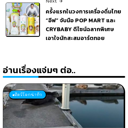
Next
ครั้งแรกในวงการเครื่องดื่มไทย
“อีฟ” จับมือ POP MART และ
CRYBABY ดีไซน์ฉลากพิเศษ
เอาใจนักสะสมอาร์ตทอย
อ่านเรื่องแจ่มๆ ต่อ..
สัตว์โลกน่ารัก