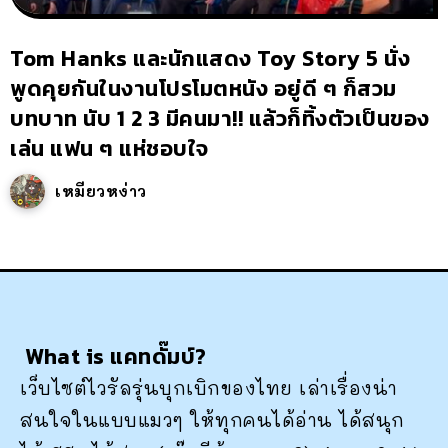
Tom Hanks และนักแสดง Toy Story 5 นั่ง
พูดคุยกันในงานโปรโมตหนัง อยู่ดี ๆ ก็สวม
บทบาท นับ 1 2 3 มีคนมา!! แล้วก็ทิ้งตัวเป็นของ
เล่น แฟน ๆ แห่ชอบใจ
เหมียวหง่าว
What is แคทดั๊มบ์?
เว็บไซต์ไวรัลรุ่นบุกเบิกของไทย เล่าเรื่องน่า
สนใจในแบบแมวๆ ให้ทุกคนได้อ่าน ได้สนุก