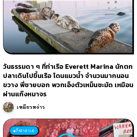
วันธรรมดา ๆ ที่ท่าเรือ Everett Marina นักตก
ปลาเดินไปขึ้นเรือ โดนแมวน้ำ จำนวนมากนอน
ขวาง พี่ชายบอก พวกเอ็งตัวเหม็นชะมัด เหมือน
ผ่านแก๊งหมาจร
เหมียวหง่าว
กีฬาฮาเฮ