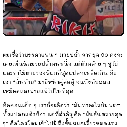
ผมเชื่อว่าบรรดาแฟน ๆ มวยปล้ำ จากยุค 90 คงจะ
เคยเห็นนักมวยปล้ำคนหนึ่ง แต่ตัวคล้าย ๆ ซูโม่
และท่าไม้ตายของพี่แกก็สุดแปลกเหลือเกิน คือ
เอา “บั้นท้าย” มายีหน้าคู่ต่อสู้ จนถึงกับสลบ
เหมือดและพ่ายแพ้ไปในที่สุด
คือตอนเด็ก ๆ เราก็จะคิดว่า “มันท่าอะไรกันฟะ?”
ทั้งแปลกแล้วก็ฮา แต่ที่สำคัญคือ “มันอันตรายสุด
ๆ” คือใครโดนเข้าไปนี่ถึงขั้นหมดเรี่ยวหมดแรง