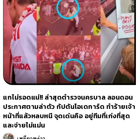
แกไม่รอดแน่!! ล่าสุดตำรวจนครบาล ลอนดอน
ประกาศตามล่าตัว กัปตันโอเดการ์ด ทำร้ายเจ้า
หน้าที่แล้วหลบหนี จุดเด่นคือ อยู่ทีมที่เก่งที่สุด
และจ่ายไม่แม่น
เหมียวหง่าว