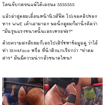
โดนจับกดจนแพ้ได้เลยนะ 5555555
แล้วล่าสุดผมเลื่อนหน้านิวส์ฟีด ไปเจอคลิปของ
ทาง WWE เค้าเอามาลง พอนั่งดูผมก็มานั่งคิดว่า
“มันรุนแรงขนาดนั้นเลยเหรอฟะ?”
ด้วยความสงสัยผมก็เลยไปเสิร์ชหาข้อมูลดู ว่าไอ้
ท่า Stinkface หรือ ที่น้าติงแกเรียกว่า “ท่าดม
สาร” มันมีความน่ากลัวขนาดไหน?