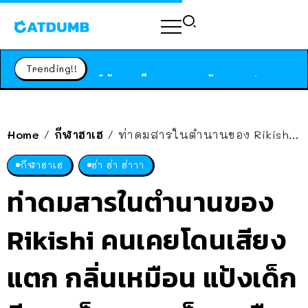
ร้านอาหารในนิวยอร์กประกาศปิดตัวลง หลังอยู่มานานกว่า 45 ปี ติดป้ายขอบคุณลูกค้าทุกคน แถมสูตรทำไวท์ซอสให้แบบจัดเต็ม
สาวญี่ปุ่นโดนแมวตัวเองกัด ไม่ได้ไปหาหมอตั้งแต่เนิ่นๆ สุดท้ายขาบวม กลายเป็นโรคเนื้อเน่า เตือนทาสแมวทั้งหลายให้ระวัง
Trending!!
ได้เวลาเด็กหนวดรวมตัว RF Online Next เปิดให้เล่นแล้ว เกม Sci-Fi MMORPG ระดับตำนาน เล่นได้ทั้งมือถือและ PC
ร้านอาหารในนิวยอร์กประกาศปิดตัวลง หลังอยู่มานานกว่า 45 ปี ติดป้ายขอบคุณลูกค้าทุกคน แถมสูตรทำไวท์ซอสให้แบบจัดเต็ม
สาวญี่ปุ่นโดนแมวตัวเองกัด ไม่ได้ไปหาหมอตั้งแต่เนิ่นๆ สุดท้ายขาบวม กลายเป็นโรคเนื้อเน่า เตือนทาสแมวทั้งหลายให้ระวัง
Home
กีฬาฮาเฮ
ท่าดมสารในตำนานของ Rikishi คนเคยโดนเสียงแตก กลิ่นเหมือน แป้งเด็ก อีกมุมก็บอก เหม็น เหมือนคน Kree ไม่ล้าง Tood
/
/
กีฬาฮาเฮ
ฮ่า ฮ่า ฮ่าาา
ท่าดมสารในตำนานของ
Rikishi คนเคยโดนเสียง
แตก กลิ่นเหมือน แป้งเด็ก